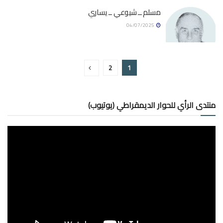
مسلم ــ شيوعي ــ يساري
04/07/2025
2
1
منتدى الرأي للحوار الديمقراطي (يوتيوب)
مشغل
الفيديو