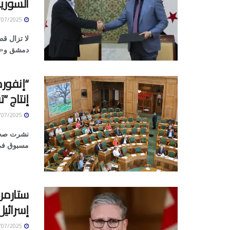
السوري
29/07/2025
لا تزال قض
دمشق و«قو
“إنفورم
إنتاج “
29/07/2025
نشرت صحيفة
مسبوق في 
ستارمر 
إسرائيل
29/07/2025