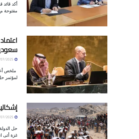
أكد قائد 
مفتوحة مع
اعتماد 
سعودية
29/07/2025
ملخص أعلن
لمؤتمر حل 
إشكالي
29/07/2025
حل الدولة
غزة أتى ان