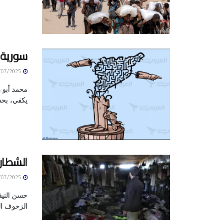
سورية ا
29/07/2025
محمد أبو ر
يكفي، بحد 
الشطار
29/07/2025
حسن النيفي
الزحوف الب