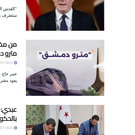
“القدس الع
ستعترف رسم
من مخط
مترو 
29/07/2025
عمر حاج ح
يعود مشرو
عبدي: 
بالحكو
29/07/2025