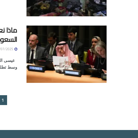
ماذا نع
السعود
29/07/2025
عيسى النه
وسط تطلعا
1