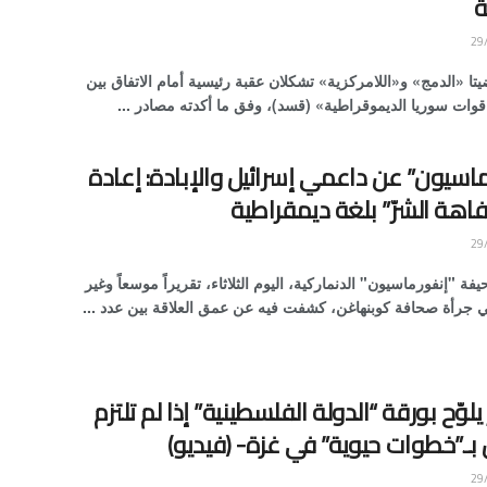
ة
يتا «الدمج» و«اللامركزية» تشكلان عقبة رئيسية أمام الاتفاق بين
ات سوريا الديموقراطية» (قسد)، وفق ما أكدته مصادر ...
اسيون” عن داعمي إسرائيل والإبادة: إعادة
تفاهة الشرّ” بلغة ديمقراطية
 "إنفورماسيون" الدنماركية، اليوم الثلاثاء، تقريراً موسعاً وغير
جرأة صحافة كوبنهاغن، كشفت فيه عن عمق العلاقة بين عدد ...
يلوّح بورقة “الدولة الفلسطينية” إذا لم تلتزم
 بـ”خطوات حيوية” في غزة- (فيديو)