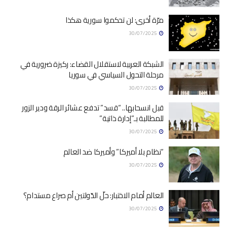
مرّة أخرى: لن تحكموا سورية هكذا
30/07/2025
الشبكة العربية لاستقلال القضاء: ركيزة ضرورية في
مرحلة التحول السياسي في سوريا
30/07/2025
قبل انسحابها.. “قسد” تدفع عشائر الرقة ودير الزور
للمطالبة بـ”إدارة ذاتية”
30/07/2025
“نظام بلا أميركا” وأميركا ضد العالم
30/07/2025
العالم أمام الاختبار: حلّ الدّولتين أم صراع مستدام؟
30/07/2025