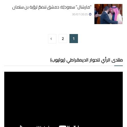
“مارشال” سعوديّة: دمشق تنضمّ لرؤية بن سلمان
30/07/2025
2
1
منتدى الرأي للحوار الديمقراطي (يوتيوب)
مشغل
الفيديو