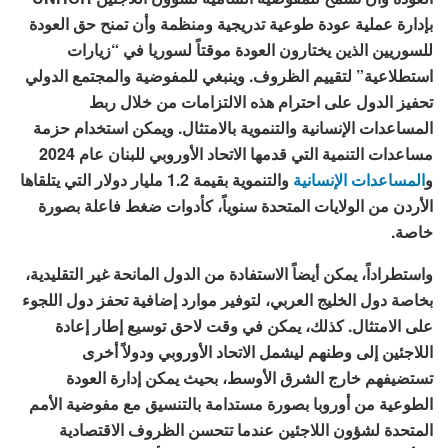
بإدارة عملية عودة طوعية تدريجية ومنظمة وأن تمنح حق العودة
للسوريين الذين يختارون العودة موقتاً لسوريا في “زيارات
استطلاعية” لتقييم الظروف. وينبغي للمفوضية والمجتمع الدولي
تحفيز الدول على احترام هذه الالتزامات من خلال ربط
المساعدات الإنسانية والتنموية بالامتثال. ويمكن استخدام حزمة
مساعدات التنمية التي قدمها الاتحاد الأوروبي للبنان عام 2024
و
المساعدات الإنسانية
والتنموية بقيمة 1.2 مليار دولار التي يتلقاها
الأردن من الولايات المتحدة سنوياً، كأدوات ضغط فاعلة بصورة
خاصة.
واستطراداً، يمكن أيضاً الاستفادة من الدول المانحة غير التقليدية،
بخاصة دول الخليج العربي، لتوفير موارد إضافية تحفز دول اللجوء
على الامتثال. كذلك، يمكن في وقت لاحق توسيع إطار إعادة
اللاجئين إلى وطنهم ليشمل الاتحاد الأوروبي ودولاً أخرى
تستضيفهم خارج الشرق الأوسط، بحيث يمكن إدارة العودة
الطوعية من أوروبا بصورة مستدامة بالتنسيق مع مفوضية الأمم
المتحدة لشؤون اللاجئين عندما تتحسن الظروف الاقتصادية