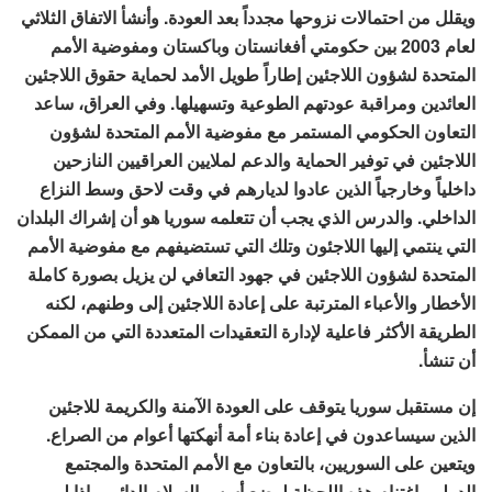
ويقلل من احتمالات نزوحها مجدداً بعد العودة. وأنشأ الاتفاق الثلاثي
لعام 2003 بين حكومتي أفغانستان وباكستان ومفوضية الأمم
المتحدة لشؤون اللاجئين إطاراً طويل الأمد لحماية حقوق اللاجئين
العائدين ومراقبة عودتهم الطوعية وتسهيلها. وفي العراق، ساعد
التعاون الحكومي المستمر مع مفوضية الأمم المتحدة لشؤون
اللاجئين في توفير الحماية والدعم لملايين العراقيين النازحين
داخلياً وخارجياً الذين عادوا لديارهم في وقت لاحق وسط النزاع
الداخلي. والدرس الذي يجب أن تتعلمه سوريا هو أن إشراك البلدان
التي ينتمي إليها اللاجئون وتلك التي تستضيفهم مع مفوضية الأمم
المتحدة لشؤون اللاجئين في جهود التعافي لن يزيل بصورة كاملة
الأخطار والأعباء المترتبة على إعادة اللاجئين إلى وطنهم، لكنه
الطريقة الأكثر فاعلية لإدارة التعقيدات المتعددة التي من الممكن
أن تنشأ.
إن مستقبل سوريا يتوقف على العودة الآمنة والكريمة للاجئين
الذين سيساعدون في إعادة بناء أمة أنهكتها أعوام من الصراع.
ويتعين على السوريين، بالتعاون مع الأمم المتحدة والمجتمع
الدولي، اغتنام هذه اللحظة لوضع أسس السلام الدائم. وإذا لم