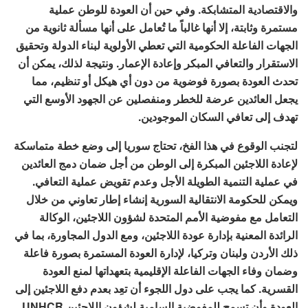
والاقتصادية المتشابكة. وفي حين أن العودة للوطن عملية
مستمرة وثابتة، إلا أنها غالباً ما تُعامل على أنها مسألة ثانوية من
الجهات الفاعلة الحكومية التي تعطي الأولوية لبناء الدولة وتحقيق
الاستقرار والتعافي المبكر وإعادة الإعمار. ونتيجة لذلك، يمكن أن
تحدث العودة بصورة فوضوية من دون أي هيكل أو تنظيم، مما
يجعل العائدين عرضة للخطر ومنفصلين عن الجهود الأوسع التي
تهدف إلى تعافي السكان الموجودين.
لتجنب الوقوع في هذا الفخ، تحتاج سوريا إلى وضع خطة متماسكة
لإعادة اللاجئين المبكرة إلى الوطن من أجل ضمان دمج العائدين
في عملية التنمية الطويلة الأجل وعدم تقويض عملية التعافي.
ويمكن للحكومة الانتقالية السورية إنشاء إطار تعاوني من خلال
التعامل مع مفوضية الأمم المتحدة لشؤون اللاجئين، الوكالة
الرائدة المعنية بإدارة عودة اللاجئين، ومع الدول المجاورة، بما في
ذلك الأردن ولبنان وتركيا، لإدارة العودة المستمرة بصورة فاعلة
وضمان وفاء الجهات الفاعلة الإقليمية بتعهداتها لمنع العودة
القسرية. كما يجب على دول اللجوء أن تعِد بعدم دفع اللاجئين إلى
العودة وأن تسمح للمفوضية السامية لشؤون اللاجئين UNHCR