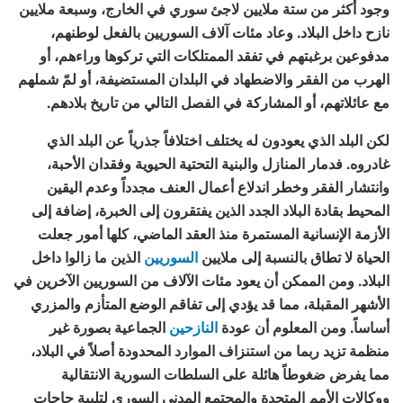
وجود أكثر من ستة ملايين لاجئ سوري في الخارج، وسبعة ملايين
نازح داخل البلاد. وعاد مئات آلاف السوريين بالفعل لوطنهم،
مدفوعين برغبتهم في تفقد الممتلكات التي تركوها وراءهم، أو
الهرب من الفقر والاضطهاد في البلدان المستضيفة، أو لمّ شملهم
مع عائلاتهم، أو المشاركة في الفصل التالي من تاريخ بلادهم.
لكن البلد الذي يعودون له يختلف اختلافاً جذرياً عن البلد الذي
غادروه. فدمار المنازل والبنية التحتية الحيوية وفقدان الأحبة،
وانتشار الفقر وخطر اندلاع أعمال العنف مجدداً وعدم اليقين
المحيط بقادة البلاد الجدد الذين يفتقرون إلى الخبرة، إضافة إلى
الأزمة الإنسانية المستمرة منذ العقد الماضي، كلها أمور جعلت
الحياة لا تطاق بالنسبة إلى ملايين
السوريين
الذين ما زالوا داخل
البلاد. ومن الممكن أن يعود مئات الآلاف من السوريين الآخرين في
الأشهر المقبلة، مما قد يؤدي إلى تفاقم الوضع المتأزم والمزري
أساساً. ومن المعلوم أن عودة
النازحين
الجماعية بصورة غير
منظمة تزيد ربما من استنزاف الموارد المحدودة أصلاً في البلاد،
مما يفرض ضغوطاً هائلة على السلطات السورية الانتقالية
ووكالات الأمم المتحدة والمجتمع المدني السوري لتلبية حاجات