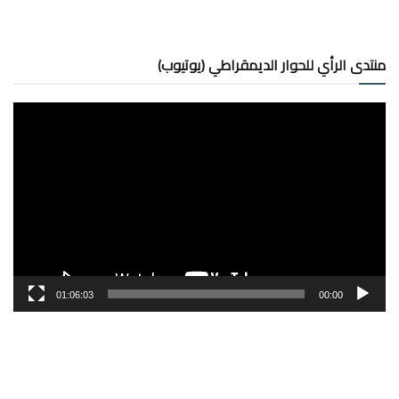
منتدى الرأي للحوار الديمقراطي (يوتيوب)
مشغل
الفيديو
01:06:03
00:00