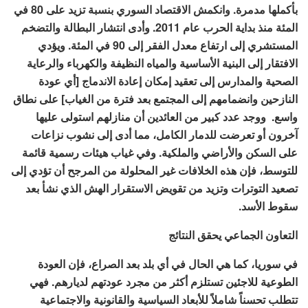
بأكملها مدمرة. وانكمش الاقتصاد السوري بنسبة تزيد على 80 في
المئة منذ بداية الحرب عام 2011. وأدى انتشار البطالة والتضخم
المستشري إلى ارتفاع معدل الفقر إلى 90 في المئة. ويؤدي
الافتقار إلى البنية الأساسية والمياه النظيفة والكهرباء والرعاية
الصحية والمدارس إلى تعقيد إمكان إعادة الاندماج [أي عودة
النازحين وانضمامهم إلى المجتمع بعد فترة من الغياب] على نطاق
واسع. ووجد عدد كبير من العائدين أن منازلهم استولى عليها
آخرون أو تعرضت للدمار الكامل، مما أدى إلى نشوب نزاعات
على السكن والأراضي والملكية. وفي غياب هيئات رسمية قائمة
للتوسط، فإن هذه الخلافات غير المحلولة من المرجح أن تؤدي إلى
تصعيد التوترات وتزيد من تقويض الاستقرار الهش الذي نشأ بعد
سقوط الأسد.
التعاون الجماعي يحقق النتائج
في سوريا، كما هي الحال في أي بلد بعد الصراع، فإن العودة
الطوعية للاجئين تستلزم أكثر من مجرد عودتهم لديارهم. فهي
تتطلب تحسناً شاملاً للأبعاد السياسية والقانونية والاجتماعية