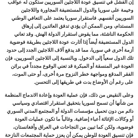
إن الفشل في تنسيق عودة اللاجئين السوريين ستكون له عواقب
وخيمة على سوريا والدول المستضيفة المجاورة واللاجئين
السوريين أنفسهم. فاستقرار سوريا يعتمد على التعافي الوطني
المستدام، ومن الممكن أن يؤدي تدفق العائدين إلى إرهاق
الحكومة الناشئة، مما يقوض استقرار الدولة الهش. وقد تعاني
الدول المستضيفة أيضاً إذا أثارت عودة اللاجئين بطريقة فوضوية
أزمة أخرى في سوريا، مما قد يدفع آلاف اللاجئين الجدد إلى حدود
تلك الدول سعياً إلى الدخول. وبالنسبة إلى اللاجئين السوريين، فإن
العودة غير المنسقة أو المبكرة قد تعني الوقوع مجدداً في براثن
الفقر المدقع ومواجهة خطر النزوح مرة أخرى، أو حتى الموت،
على رغم أن الأوضاع بدت في طريقها إلى التحسن.
وعلى النقيض من ذلك، فإن عملية العودة وإعادة الاندماج المنظمة
من شأنها أن تسمح لسوريا بتحقيق استقرار اقتصادي وسياسي
دائم من دون تحميل مؤسسات الدولة أو المجتمع المدني السوري
أو وكالات الإغاثة أعباء إضافية. وغالباً ما تكون عمليات العودة
فوضوية، ولكن كما تبين من النجاحات في العراق وأفغانستان،
فإن تنسيق العودة للوطن يمكن أن يعزز حماية المجتمعات النازحة