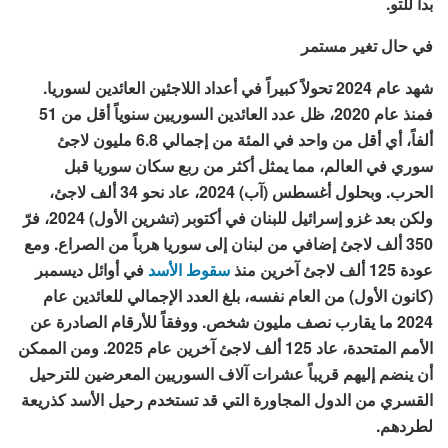
بدأ للتو.
في حال تغير مستمر
شهد عام 2024 تحولاً كبيراً في أعداد اللاجئين العائدين لسوريا.
فمنذ عام 2020، ظل عدد العائدين السوريين سنوياً أقل من 51
ألفاً، أي أقل من واحد في المئة من إجمالي 6.8 مليون لاجئ
سوري في العالم، مما يمثل أكثر من ربع سكان سوريا قبل
الحرب. وبحلول أغسطس (آب) 2024، عاد نحو 34 ألف لاجئ،
ولكن بعد غزو إسرائيل للبنان في أكتوبر (تشرين الأول) 2024، فرّ
350 ألف لاجئ إضافي من لبنان إلى سوريا هرباً من الصراع. ومع
عودة 125 ألف لاجئ آخرين منذ
سقوط الأسد
في أوائل ديسمبر
(كانون الأول) من العام نفسه، بلغ العدد الإجمالي للعائدين عام
2024 ما يقارب نصف مليون شخص. ووفقاً للأرقام الصادرة عن
الأمم المتحدة، عاد 125 ألف لاجئ آخرين عام 2025. ومن الممكن
أن ينضم إليهم قريباً عشرات آلاف السوريين المعرضين للترحيل
القسري من الدول المجاورة التي قد تستخدم رحيل الأسد كذريعة
لطردهم.