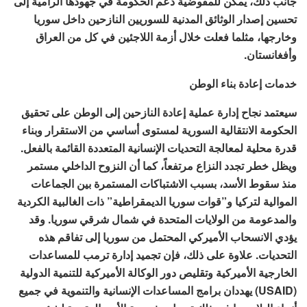
جانب ذلك، يمكن للمفوضية دعم الحكومة في جهودها الرامية إلى
تحسين إصدار الوثائق المدنية للسوريين النازحين داخل سوريا
وخارجها، مثلما فعلت خلال أزمة اللاجئين في كل من العراق
وأفغانستان.
خدمات إعادة بناء الوطن
سيعتمد نجاح إدارة عملية إعادة النازحين إلى الوطن على تحقيق
الحكومة الانتقالية السورية لمستوى أساسي من الاستقرار وبناء
قدرة محلية لمعالجة التحديات الإنسانية المتعددة القائمة بالفعل.
ويظل خطر تجدد النزاع مرتفعاً، كما أن النزوح الداخلي مستمر
منذ سقوط الأسد، بسبب الاشتباكات المستمرة بين الجماعات
الموالية لتركيا و”قوات سوريا الديمقراطية” ذات الغالبية الكردية
والمدعومة من الولايات المتحدة في شمال شرقي سوريا. وقد
يؤدي الانسحاب الأميركي المحتمل من سوريا إلى تفاقم هذه
التحديات. علاوة على ذلك، فإن تجميد إدارة ترمب للمساعدات
الخارجية الأميركية وتقليص دور الوكالة الأميركية للتنمية الدولية
(USAID) يهددان برامج المساعدات الإنسانية والتنموية في جميع