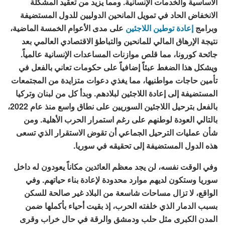
الأساسية والخدمات الإنسانية. ومما يزيد من تعقيد المشكلة
الانخفاض الحاد في تمويل المانحين الدوليين للدول المستضيفة
وبرامج
إعادة توطين اللاجئين
على مدى الأعوام الخمسة الماضية،
نتيجة الإرهاق المالي للمانحين والتباطؤ الاقتصادي العالمي بعد
جائحة كورونا، مما قلص موازنات المساعدات الإنسانية عالمياً.
ويشكل هذا الضغط عبئاً إضافياً على حكومات تعاني بالفعل في
تأمين حاجات مواطنيها، مما يغذي دعوات متزايدة من المجتمعات
المستضيفة إلى إعادة اللاجئين لبلادهم. وبدأ كل من لبنان وتركيا
بالفعل بترحيل اللاجئين السوريين على نطاق واسع منذ عام 2022،
بالتالي العودة لوطنهم على رغم استمرار الحرب الأهلية. ومن
شأن عمليات الترحيل الجماعي أن تقوض الاستقرار الذي تسعى
هذه الدول المستضيفة إلى تحقيقه في سوريا.
وفي الوقت نفسه، لن يجد معظم العائدين مكاناً يعودون له داخل
سوريا وستكون لديهم موارد محدودة لإعادة بناء حياتهم. وفي
الواقع، لا تزال مساحات شاسعة من البلاد غير صالحة للسكن
بسبب الدمار الذي خلفته الحرب، إذ بقيت أحياء بأكملها ضمن
المدن الكبرى مثل حلب ودمشق والرقة في حال خراب وقرى