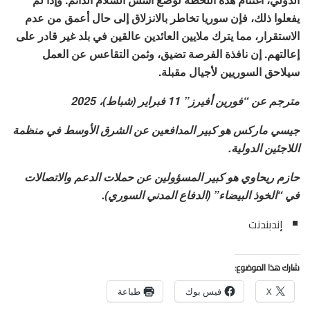
يفعلوا ذلك، فإن سوريا تخاطر بالانزلاق إلى حال أعمق من عدم
الاستقرار، مما يترك ملايين العائدين عالقين في بلد غير قادر على
إعالتهم. إن نافذة الفرصة تضيق، وثمن التقاعس عن العمل
سيلاحق السوريين لأجيال مقبلة.
مترجم عن “فورين أفيرز” 11 فبراير (شباط)، 2025
جيسي ماركس
هو كبير المدافعين عن الشرق الأوسط في منظمة
اللاجئين الدولية.
حازم ريحاوي
هو كبير المسؤولين عن حملات الدعم والاتصالات
في “الخوذ البيضاء” (الدفاع المدني السوري).
إندبندنت
شارك هذا الموضوع:
X
فيس بوك
طباعة