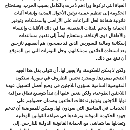
الحياة التي تركوها وراءهم دُمرت بالكامل بسبب الحرب. وستحتاج
الحكومة إلى تنظيم عملية توثيق الأحوال المدنية وإنشاء آليات
قانونية شفافة لحل النزاعات على الأراضي والممتلكات وتوفير
الحماية والدعم للفئات الضعيفة، بما في ذلك الأقليات والنساء
والأطفال ذوي الإعاقة. وستحتاج أيضاً إلى تقديم مساعدات
إسكانية ومالية للسوريين الذين قد يصبحون هم أنفسهم نازحين
بعد استعادة العائدين ممتلكاتهم، وحل التوترات التي من المتوقع
أن تنتج من ذلك.
ولكن لا يمكن للحكومة، ولا يجوز لها، أن تتولى بذل هذا الجهد
الضخم بمفردها. وبمجرد تحسن الظروف في سوريا، ستكون
المفوضية السامية لشؤون اللاجئين في وضع أفضل لتسهيل عودة
اللاجئين الطوعية، ولكن يتعين عليها أن تبدأ بتوسيع نطاق مراقبة
نوايا اللاجئين وتوثيق تدفقات العائدين وضمان حصولهم على
الخدمات في المناطق التي يعودون لها. ويمكن للمفوضية أن تدعم
جهود الحكومة الموقتة وترشدها في صياغة القوانين الوطنية
وتعديلها بما يتماشى مع الحماية القانونية الدولية للنازحين. إلى