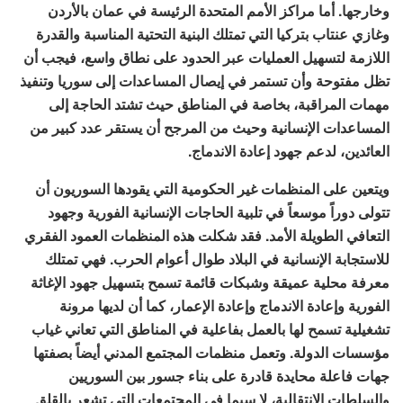
وخارجها. أما مراكز الأمم المتحدة الرئيسة في عمان بالأردن
وغازي عنتاب بتركيا التي تمتلك البنية التحتية المناسبة والقدرة
اللازمة لتسهيل العمليات عبر الحدود على نطاق واسع، فيجب أن
تظل مفتوحة وأن تستمر في إيصال المساعدات إلى سوريا وتنفيذ
مهمات المراقبة، بخاصة في المناطق حيث تشتد الحاجة إلى
المساعدات الإنسانية وحيث من المرجح أن يستقر عدد كبير من
العائدين، لدعم جهود إعادة الاندماج.
ويتعين على المنظمات غير الحكومية التي يقودها السوريون أن
تتولى دوراً موسعاً في تلبية الحاجات الإنسانية الفورية وجهود
التعافي الطويلة الأمد. فقد شكلت هذه المنظمات العمود الفقري
للاستجابة الإنسانية في البلاد طوال أعوام الحرب. فهي تمتلك
معرفة محلية عميقة وشبكات قائمة تسمح بتسهيل جهود الإغاثة
الفورية وإعادة الاندماج وإعادة الإعمار، كما أن لديها مرونة
تشغيلية تسمح لها بالعمل بفاعلية في المناطق التي تعاني غياب
مؤسسات الدولة. وتعمل منظمات المجتمع المدني أيضاً بصفتها
جهات فاعلة محايدة قادرة على بناء جسور بين السوريين
والسلطات الانتقالية، لا سيما في المجتمعات التي تشعر بالقلق