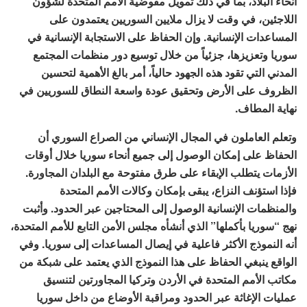
أنحاء البلاد، بما في ذلك تمويل مفوضية الأمم المتحدة لشؤون
اللاجئين، في وقت لا يزال ملايين السوريين يعتمدون على
المساعدات الإنسانية. وإن الحفاظ على الاستجابة الإنسانية في
سوريا وتعزيزها، جزئياً من خلال توسيع دور منظمات المجتمع
المدني التي تقود هذه الجهود حالياً، أمر بالغ الأهمية لتحسين
الظروف على الأرض وتحقيق عودة واسعة النطاق للسوريين في
نهاية المطاف.
وتعلم العاملون في المجال الإنساني من الصراع السوري أن
الحفاظ على إمكان الوصول إلى جميع أنحاء سوريا خلال أوقات
الأزمات يتطلب الإبقاء على طرق مفتوحة مع البلدان المجاورة.
فإذا استؤنف النزاع، يبقى بإمكان وكالات الأمم المتحدة
والمنظمات الإنسانية الوصول إلى المحتاجين عبر الحدود. وأثبت
نهج “سوريا بأكملها” الذي أنشأه مجلس الأمن التابع للأمم المتحدة،
أنه النموذج الأكثر فاعلية في إيصال المساعدات إلى سوريا. وفي
الواقع ينبغي الحفاظ على هذا النموذج الذي يعتمد على شبكة من
مكاتب الأمم المتحدة في الأردن وتركيا المجاورتين لتنسيق
عمليات الإغاثة عبر الحدود ومراقبة الأوضاع من داخل سوريا