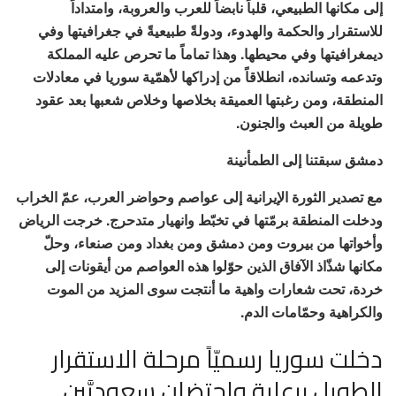
إلى مكانها الطبيعي، قلباً نابضاً للعرب والعروبة، وامتداداً
للاستقرار والحكمة والهدوء، ودولةً طبيعيةً في جغرافيتها وفي
ديمغرافيتها وفي محيطها. وهذا تماماً ما تحرص عليه المملكة
وتدعمه وتسانده، انطلاقاً من إدراكها لأهمّية سوريا في معادلات
المنطقة، ومن رغبتها العميقة بخلاصها وخلاص شعبها بعد عقود
طويلة من العبث والجنون.
دمشق سبقتنا إلى الطمأنينة
مع تصدير الثورة الإيرانية إلى عواصم وحواضر العرب، عمّ الخراب
ودخلت المنطقة برمّتها في تخبّط وانهيار متدحرج. خرجت الرياض
وأخواتها من بيروت ومن دمشق ومن بغداد ومن صنعاء، وحلّ
مكانها شذّاذ الآفاق الذين حوّلوا هذه العواصم من أيقونات إلى
خردة، تحت شعارات واهية ما أنتجت سوى المزيد من الموت
والكراهية وحمّامات الدم.
دخلت سوريا رسميّاً مرحلة الاستقرار
الطويل برعاية واحتضان سعوديَّين