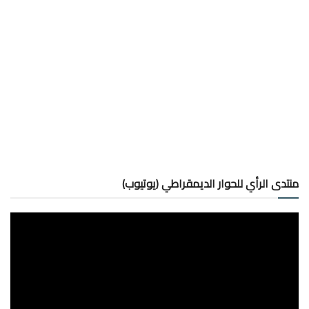
منتدى الرأي للحوار الديمقراطي (يوتيوب)
شغل
لفيديو