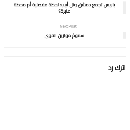
باريس تجمع دمشق وتل أبيب: لحظة مفصلية أم محطة
عابرة؟
Next Post
سمومُ موازينِ القوى
اترك رد