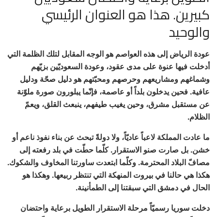
كبيرين. هذا هو العنوان الرئيسي
والوحيد
عودة الرياض إلى هذه العواصم هو الوجه المقابل لتلك الظلمة التي
أدخلت فيها عنوة على مدى عقود، وعودة السعوديّين بزيّهم
وشماغهم ومشاريعهم وحرصهم ومحبّتهم هو دليل صحّة ودليل
عافية. فحين يدخلون بلداً أو عاصمة، فإنّما يبلورون صورة ملوّنة
عن مستقبل مشرق، وحين يغيب طيفهم، ينبعث القلق، ويعمّ
الظلام.
ما عادت المملكة لاعباً عاديّاً، ولا دولةً تبحث عن بناء نفوذ ناعم أو
خشن. بل صارت صنو الاستقرار. كلّما حطّت في بلد رفعته إلى
مصافّ البلاد المحترمة. وكلّما ابتعدت ساورتنا المخاوف والشكوك.
هكذا هي حالنا في بيروت المنهكة التي تنتظر ربيعها. وهكذا هو
الحال في دمشق التي سبقتنا إلى الطمأنينة.
دخلت سوريا رسميّاً مرحلة الاستقرار الطويل برعاية واحتضان