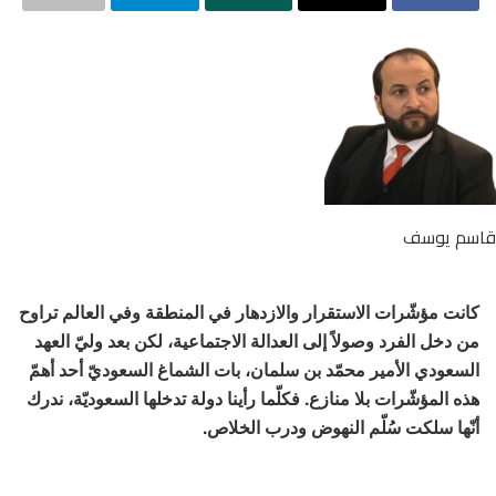
سم يوسف
كانت مؤشّرات الاستقرار والازدهار في المنطقة وفي العالم تراوح
من دخل الفرد وصولاً إلى العدالة الاجتماعية، لكن بعد وليّ العهد
السعودي الأمير محمّد بن سلمان، بات الشماغ السعوديّ أحد أهمّ
هذه المؤشّرات بلا منازع. فكلّما رأينا دولة تدخلها السعوديّة، ندرك
أنّها سلكت سُلّم النهوض ودرب الخلاص.