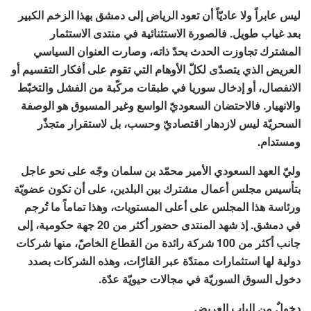
ليس عابراً ولا عاديّاً أن تعود الرياض إلى دمشق بهذا الزخم الكبير
بعد غياب طويل. فالصورة الاستثنائية في منتدى الاستثمار
المشترك تجاوزت الحدث بحدّ ذاته، وصارت العنوان السياسي
العريض الذي يتصدّى لكلّ الأوهام التي تقوم على أفكار التقسيم أو
الانفصال، أو إدخال سوريا في طبقات مركّبة من الفشل والتخبّط
والانهيار. فالاحتضان السعوديّ الواسع وغير المسبوق هو الوصفة
السحريّة ليس لازدهار اقتصاديّ وحسب، بل لاستقرار متجذّر
ومستدام.
وليّ العهد السعودي الأمير محمّد بن سلمان وجّه على نحو عاجل
بتأسيس مجلس أعمال مشترك بين البلدين، على أن تكون عضويّة
ورئاسة هذا المجلس على أعلى المستويات، وهذا تماماً ما تُرجم
في دمشق. إذ شهد المنتدى حضور أكثر من 20 جهة حكومية، إلى
جانب أكثر من 100 شركة رائدة من القطاع الخاصّ، منها شركات
دولية لها استثمارات ممتدّة عبر القارّات، وهذه الشركات بصدد
دخول السوق السوريّة في مجالات حيويّة عدّة.
دخولٌ من الباب العريض