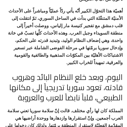
أهميّة هذا التحوّل الكبير أنّه يأتي ردّاً عمليّاً ومباشراً على الأحداث
الأمنيّة المتنقّلة التي بدأت في الساحل السوري، ثمّ انتقلت إلى
قلب دمشق مع تفجير كنيسة مار إلياس، ووصلت أخيراً إلى
منطقة السويداء وجبل العرب. وهذه الأحداث كلّها تصبّ في خانة
واحدة، وهي إضعاف النظام الوليد، وتبديد قدرته على الحكم،
وإدخال سوريا برمّتها في مرحلة الفوضى الشاملة عبر تسعير
الاشتباكات الأهليّة بين المكوّنات المذهبية والطائفية والقومية
والعرقية، تمهيداً للخراب الكبير.
اليوم، وبعد خلع النظام البائد وهروب
قادته، تعود سوريا تدريجياً إلى مكانها
الطبيعي، قلباً نابضاً للعرب والعروبة
المملكة كان لها رأي مختلف. قالت إنّ سلامة سوريا تعني سلامة
العرب أجمعين. وإنّ استقرارها وازدهارها ووحدة أراضيها هي
المقدّمة الفعليّة لاستقرار المنطقة برمّتها. ولذلك كان دخولها على