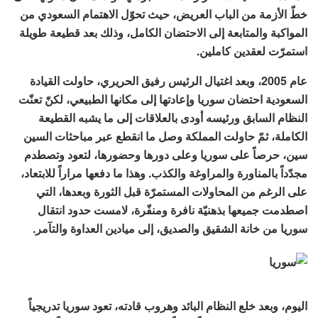
خطّ الأزمة من الباب العريض، حيث تحوّل الاهتمام السعودي من
المواكبة والمتابعة إلى الاحتضان الكامل، وذلك بعد قطيعة طويلة
استمرّت لعقدين كاملين.
عام 2005، وبعد اغتيال الرئيس رفيق الحريري، حاولت القيادة
السعودية احتضان سوريا وإعادتها إلى مكانها الطبيعي، لكنّ تعنّت
النظام السابق ورئيسه أودى بالعلاقات إلى ما يشبه القطيعة
الكاملة، ثمّ حاولت المملكة وصل ما انقطع عبر مباحثات السين
سين، حرصاً على سوريا وعلى دورها وحضورها، لتعود وتصطدم
مجدّداً بالمناورة والمراوغة والكذب. وهذا ما دفعها مراراً للابتعاد،
على الرغم من المحاولات المستمرّة قبل الثورة وبعدها، التي
اصطدمت جميعها بذهنيّة نافرة ومنفّرة، لامست حدود انتقال
سوريا من خانة الشقيق والصديق، إلى ميادين العداوة والتآمر.
اليوم، وبعد خلع النظام البائد وهروب قادته، تعود سوريا تدريجياً