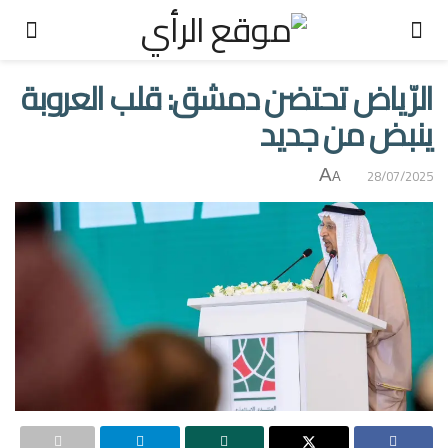
الرّياض تحتضن دمشق: قلب العروبة
ينبض من جديد
A
28/07/2025
A