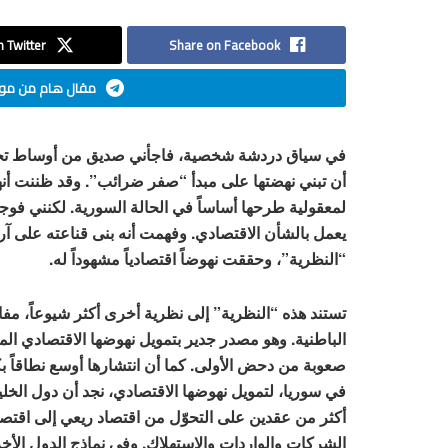
 Twitter
Share on Facebook
مقال هام من موق
في سياق دردشة شخصية، فاجأني صديق من أوساط تجار 
أن تبني نهضتها على مبدأ “صفر ضرائب”. وقد ظننت أنها
لمعقولية طرحها أساساً في الحالة السورية. لكنني فو
يعمل بالشأن الاقتصادي. وفهمت أنه بنى قناعته على آرا
“النظرية”، وحققت نهوضاً اقتصادياً مشهوداً له.
تستند هذه “النظرية” إلى نظرية أخرى أكثر شيوعاً، مفاد
الباطنية. وهو مصدر جدير بتمويل نهوضها الاقتصادي الم
صعوبة من دحض الأولى. كما أن انتشارها أوسع نطاقاً بك
في سوريا، لتمويل نهوضها الاقتصادي، نجد أن دول الخلي
أكثر من عقدين على التحوّل من اقتصاد ريعي إلى اقتصاد
الشركات والواردات والاستهلاك. وفي نماذج الدول الأ