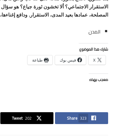
الاستقرار الاجتماعي؟ ألا تخشون ثورة جياع؟ هو سؤا
المصلحة، عمادها بعيد المدى، الاستقرار. ودافع إغناءها،
المدن
شارك هذا الموضوع:
X
فيس بوك
طباعة
معجب بهذه:
Tweet
202
Share
323