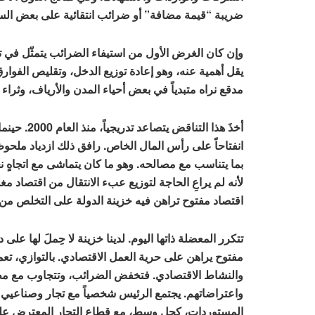
ضريبة “قيمة مضافة” أو ضرائب انتقائية على بعض السل
وإن كان الغرض الأول من استيفاء الضرائب يتمثّل في تمو
يقل أهمية عنه، وهو إعادة توزيع الدخل، وتقليص الفوار
مدقع نراه متبدياً في بعض أحياء المدن والأرياف، وثر
أخذَ هذا ال
انفتاحاً على رأس المال الخاص. رافق ذلك ازدياد ملح
لأنه لم يراعِ الحاجة لتوزيع عبء الانتقال من اقتصاد مغ
اقتصاد مفتوح تراهن فيه خزينة الدولة على التخلص من 
تتكرر المعضلة ذاتها اليوم. لدينا خزينة لا حِملَ لها ع
مفتوح يراهن على حرية العمل الاقتصادي. بالتوازي، تعم
والنشاط الاقتصادي. فتخفض الضرائب، وتتجاوب مع مط
واعتراضاتهم. يجتمع الرئيس شخصياً مع تجار وصناعيي 
المستوردات، كحل وسط، مع قطاع التجار المعترض على 