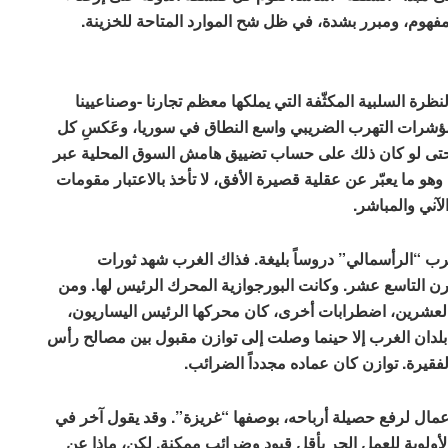
فهوم، ومبرر بشدة، في ظل شح الموارد المتاحة للخزينة.
نظرة السلبية المكثّفة التي يملكها معظم تجارنا -وصناعيينا
 مؤشرات التهرب الضريبي واسع النطاق في سوريا، وعَكسِ كل
 حتى لو كان ذلك على حساب تضييق هامش السوق المحلية عبر
هو ما يعبّر عن عقلية قصيرة الأفق، لا تأخذ بالاعتبار مقومات
لآني والمباشر.
 “الرأسمالي” دروساً بليغة. فذاك الغرب شهد ثورات
التاسع عشر. وكانت البورجوازية المحرك الرئيس لها. ومن
لعشرين، اضطرابات أخرى، كان محركها الرئيس اليساريون،
بلدان الغرب إلا حينما وصلت إلى توازن مقبول بين مصالح رأس
قيرة. توازن كان عماده مجدداً الضرائب.
عمال لرفع حصيلة أرباحه، بوصفها “غريزة”. وقد يقول آخر في
ولوية للعمل الحر بأقل قيود وضرائب ممكنة. لكن، ماذا عن