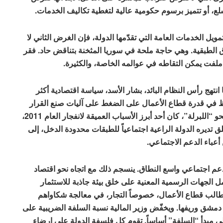
ع، أو تتميز برسوم حكومية عالية لتغطية تكاليف الخدمات.
يل الخدمات العامة التي تقدّمها الدولة، فإن الغرض الثاني لا
ق الطبقية. وهي حاجة ملحة في سوريا المثخنة بتناقض حاد. فقر
اء ملفت يمكن التقاطه في عوالمه الخاصة، والكثيرة.
تناقض يتصاعد تدريجياً، منذ العام 2000. حينما انتهج رأس النظام البائد، بشار الأسد، سياسة اقتصادية أكثر
وظ في قدرة قطاع الأعمال على الضغط على آليات صنع القرار
بما يتناسب مع مصالحه. وهو ما كان يتماشى مع اتجاهٍ نحو “اللبرلة”، كان أحد أبرز الأسباب العميقة لانفجار العام 2011،
لق تديره الدولة الراعية اجتماعياً للطبقات محدودة الدخل، إلى
أعباء الدعم الاجتماعي.
لى دعم اجتماعي واسع النطاق. ينسجم ذلك مع اتجاه نحو اقتصاد
ل الجهات الرسمية المعنية على خلق بيئة جاذبة للاستثمار
الب قطاع الأعمال، خصوصاً التجار، في معالجة شكاواهم
دمشق وريفها. ويخفّض وزير المالية نسبة السلفة الضريبية على
مبدأ “السلفة” أساساً. تقوم كل فلسفة الدولة على إرضاء