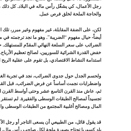
رجل الأعمال، كي يشغّل رأس ماله في البلاد. كل ذلك م
والحاجة الملحة لخلق فرص عمل.
لكن، على الضفة المقابلة، غير مفهوم وغير مبرر، تلك ال
أيضاً- حيال مفهوم “الضريبة”. وهو ما نجد ترجمته في
الضرائب على سعر السلعة النهائي المقدّم للمستهلك.
خفض القدرة الشرائية للسوريين، لصالح تعظيم الأرباح. و
استدامة النشاط الاقتصادي، بل تقوم على عقلية الربح ا
ولحسم الجدل حول جدوى الضرائب، نجد في تجربة الغرب
واضطرابات نجمت أساساً عن فرض الضرائب، قبل القرن 
ثم، عاش منذ القرن التاسع عشر وحتى أواسط القرن ا
تجسيداً لمصالح الطبقات الوسطى والفقيرة. لم تستقر 
المال ومصالح أغلبية المجتمع من الطبقات الوسطى والف
قد يقول قائل، من الطبيعي أن يسعى التاجر أو رجل الأ
بلد كسوريا تحتاج بصورة ملحة لكل صاحب رأس مال، الأ