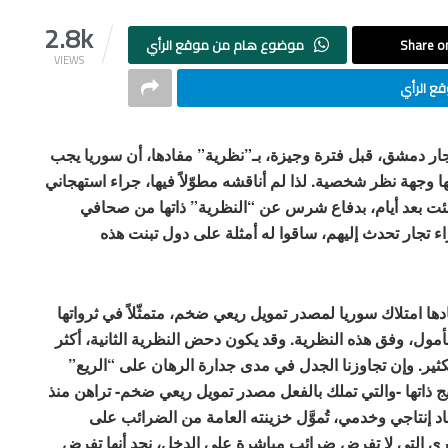
2.8k
Share on
موضوع هام من موقع الرأي
VIEWS
ع الرأي
دمشق، قبل فترة وجيزة، بـ”نظرية” مفادها، أن سوريا يجب
 وجهة نظر شخصية. لذا لم أناقشه مطوّلاً فيها، جراء استهجاني
جئت بعد أيام، بدفاع شرس عن “النظرية”
ذاتها
من صحافي
ء تجار تحدث إليهم، ساقوا له أمثلة على دول تبنت هذه
ها امتلاك سوريا لمصدر تمويل ريعي ضخم، متمثّلاً في ثرواتها
أمول، وفق هذه النظرية. وقد يكون دحض النظرية الثانية، أكثر
ثير. وإن تجاوزنا الجدل في مدى جدارة الرهان على “الريع”
ج ذاتها -والتي تملك بالفعل مصدر تمويل ريعي ضخم- تراهن منذ
 إنتاجي وخدمي، تُموَّل خزينته العامة من الضرائب على
خرى التي لا تفرض ضرائب مباشرة على الدخل، نجد أنها تفرض