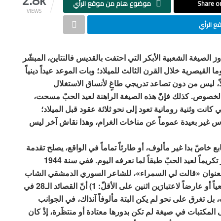
2.8k
Share on
موضوع هام من موقع الرأي
VIEWS
 الرأي
 كلّ عام تجاوز الصيغة الشعبية الأبكر التي احتفت بالقديس فالنتاين، المبشّر
القيصرية خلال القرن الثالث للميلاد؛ وبات الموعد عيداً دينياً
لاً، ليس من دون تصاعد تدريجي طاغٍ لأنساق الاستغلال
 الخصوص. كذلك فإنّ هذه الصيغة الراهنة لعيد الحبّ مسحت،
لتي كانت وثنية رومانية تعود إلى نحو ثلاثة عقود قبل الميلاد؛
غير بعيدة عموماً عن مناخات الغرام، وهذا نقاش آخر ليس
 خاصّ بدا غير مألوف، أو طارئاً تماماً في الواقع، يصلح تقدمة
فالنتانية بامتياز إذا صحّ القول هكذا، أو كانت أزمانه أكثر تكريماً لعيد الحبّ طبقاً لما نعرفه اليوم. ففي سنة 1944
نوان «قالت لي السمراء»، للشاعر السوري الدمشقي الشاب
نزار قباني (1923 ـ 1998)؛ ولم يكن للحدث أن يمرّ طبيعياً أو عارضاً لاعتبارَين اثنين على الأقلّ: 1) أنّ القصائد الـ28 في
ل تغرق على نحو لم يكن البتة مألوفاً آنذاك، في الجوانب
ّ؛ و2) أنّ الكتاب وُزّع على المكتبات في صيغة لم تكن بدورها معتادة أو منتظَرة، إذْ كان