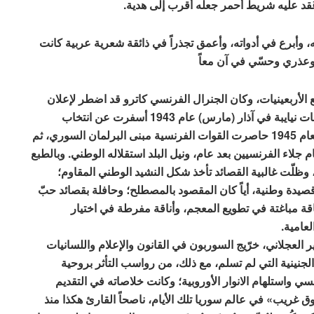
عُقد عليه شريط أحمر جعله أقرب إلى هدية.
 وأبرع في أدواته، وأعمق تجذراً في ذائقة شعرية عربية كانت
عذري وحسّي في آن معاً
الأربعينيات، وكان الجنرال الفرنسي كاترو قد اضطر لإعلان
استقلال سورية في أيلول (سبتمبر) 1941، وجرت انتخابات نيايبة في آذار (مارس) عام 1943 أسفرت عن انتخاب
شكري القوتلي رئيساً للجمهورية. وفي أيار (مايو) من العام 1945 حاصرت القوات الفرنسية مبنى البرلمان السوري، ثم
 جلاء الفرنسيين بعد عام، ونيل البلد استقلاله الوطني. وبالطبع
لّت غالبية القصائد تأخذ شكل النشيد الوطني المقاوم؛
يدة وطنية، أياً كان المقصود بالمصطلح؛ وحافلة بقصائد حبّ
اقة مباغتة في تطويع المعجم، وأناقة مفرطة في اختيار
عامية.
دكتور منير العجلاني، خرّيج السوربون في القانون والإعلام واللسانيات
الجنينية التي لم تسلم، مع ذلك، من رواسب التأثر بروحية
 واستلهام الانوار الأوروبية؛ وكانت خلاصاته في التقديم
وق غريب» في عالم سوريا تلك الأيام، ناصحاً القارئ هكذا منذ