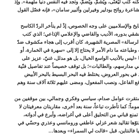
كنه كُتب ليُغنّى، ويُشمّ، ويُضمّ، وتجد فيه النفس دنيا ملهمة». وإذ
اعرة روائح بودلير وفيرلين وألبير سامان»، فإنه فصّل القول
خ والإسلاميين على وجه الخصوص، إذْ لم يتأخر الردّ الكاسح
ي (1909-1999)، السوري الدمشقي بدوره، الأديب والقاضي والإعلامي الإذاعي؛ الذي كتب
6، 4 آذار (مارس) 1946 من مجلة «الرسالة» المصرية الشهيرة، كان أقرب إلى هجاء مكشوف ضدّ
وطباعته ما دام الأمر لا يحتاج إلا إلى «سهرة في الخمارة، أو
 «ليس بالأديب الواسع الخيال، بل هو مدلل، غنيّ، عزيز على
ي مدارسهم، والطالبات»؛ بل توقف خصيصاً عند تفاصيل فنّية
في بحور العروض، يختلط فيه البحر البسيط بالبحر الأبيض
 رفع الفاعل، ونصب المفعول، ومضى عليهم ثلاثة آلاف سنة وهم
 استقرت عوامل صدام، سياسي وفكري وجمالي، بين موقفين من
وماً؛ كما تأطرت تباعاً، سنة بعد أخرى، مقاربتان معرفيتان لا
تمنع قباني من التحليق أعلى في أغراضه، وأبرع في أدواته،
لتوّها تقاليد شعر غزلي عاطفي ورومانسي وعذري وحسّي في
يا فالنتاين، قبل «قالت لي السمراء» وبعدها…