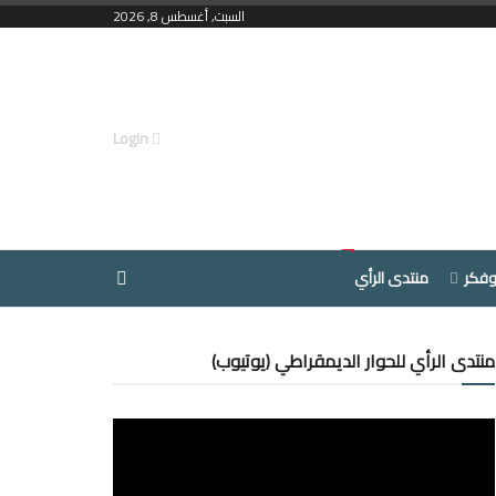
السبت, أغسطس 8, 2026
Login
وفكر
منتدى الرأي
منتدى الرأي للحوار الديمقراطي (يوتيوب)
مشغل
الفيديو