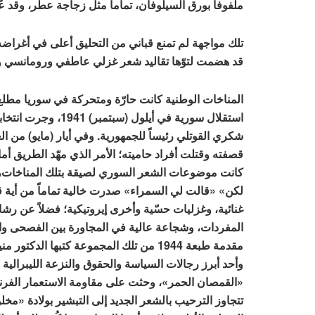
ملفوفاً بورق السيلوفان، تماماً مثل زجاجة عطر، وقد 
تلك مواجهة لم تمنع قباني من التحليق أعلى في أغراضه،
قد هضمت لتوّها تقاليد شعر غزلي عاطفي ورومانسي و
المناخات الوطنية كانت حارّة ومتحركة في سوريا مطلع 
قصفته وقتلت أفراد حاميته؛ الأمر الذي مهّد الطريق أمام
كانت موضوعات الشعر السوري لصيقة بتلك المناخات، وظ
لكن» «قالت لي السمراء» صدرت خالية تماماً من أية قص
غنائية، وغزليات حسّية وأخرى إيروتيكية؛ فضلاً عن رش
المفردات، وشجاعة عالية في المجاورة بين الفصحى وال
مقدمة طبعة 1944 من تلك المجموعة كتبها ال
وأحد أبرز رجالات السياسة والحقوق والنزعة الليبرالية 
«القمصان الحمر»، وحثت على مقاومة الاستعمار الفرنسي
تتجاوز الترحيب بالشعر الجديد إلى التبشير بولادة «مخل