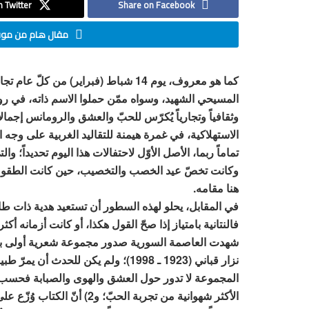
 Twitter
Share on Facebook
مقال هام من موقع
كما هو معروف، يوم 14 شباط (فبراير) من
المسيحي الشهيد، وسواه ممّن حملوا الاسم ذاته، في روما 
وثقافياً وتجارياً يُكرّس للحبّ والعشق والرومانس إجما
الاستهلاكية، في غمرة هيمنة للتقاليد الغربية على وجه
تماماً ربما، الأصل الأوّل لاحتفالات هذا اليوم تحديداً؛ وا
وكانت تخصّ عيد الخصب والتخصيب، حين كانت الطقوس 
هنا مقامه.
في المقابل، يحلو لهذه السطور أن تستعيد هدية ذات طابع
شهدت العاصمة السورية صدور مجموعة شعرية أولى بع
المجموعة لا تدور حول العشق والهوى والصبابة فحسب، ب
الأكثر شهوانية من تجربة الحب