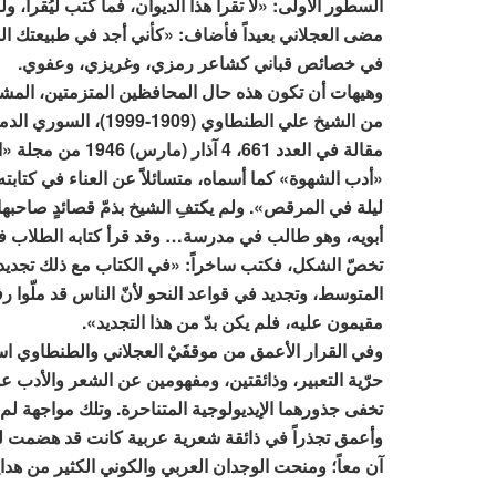
السطور الأولى: «لا تقرأ هذا الديوان، فما كُتب ليُقرأ، ول
مضى العجلاني بعيداً فأضاف: «كأني أجد في طبيعتك الش
في خصائص قباني كشاعر رمزي، وغريزي، وعفوي.
وهيهات أن تكون هذه حال المحافظين المتزمتين، المشاي
من الشيخ علي الطنطاو
مقالة في العدد 61
«أدب الشهوة» كما أسماه، متسائلاً عن العناء في كتابته 
ليلة في المرقص». ولم يكتفِ الشيخ بذمّ قصائدٍ صاحبها
أبويه، وهو طالب في مدرسة… وقد قرأ كتابه الطلاب ف
تخصّ الشكل، فكتب ساخراً: «في الكتاب مع ذلك تجديد 
المتوسط، وتجديد في قواعد النحو لأنّ الناس قد ملّوا
مقيمون عليه، فلم يكن بدّ من هذا التجديد».
وفي القرار الأعمق من موقفَيْ العجلاني والطنطاوي
حرّية التعبير، وذائقتين، ومفهومين عن الشعر والأدب عم
تخفى جذورهما الإيديولوجية المتناحرة. وتلك مواجهة لم 
وأعمق تجذراً في ذائقة شعرية عربية كانت قد هضمت 
آن معاً؛ ومنحت الوجدان العربي والكوني الكثير من هدا