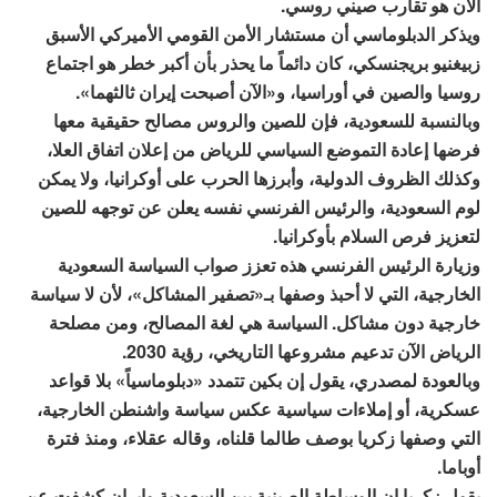
الآن هو تقارب صيني روسي.
ويذكر الدبلوماسي أن مستشار الأمن القومي الأميركي الأسبق
زبيغنيو بريجنسكي، كان دائماً ما يحذر بأن أكبر خطر هو اجتماع
روسيا والصين في أوراسيا، و«الآن أصبحت إيران ثالثهما».
وبالنسبة للسعودية، فإن للصين والروس مصالح حقيقية معها
فرضها إعادة التموضع السياسي للرياض من إعلان اتفاق العلا،
وكذلك الظروف الدولية، وأبرزها الحرب على أوكرانيا، ولا يمكن
لوم السعودية، والرئيس الفرنسي نفسه يعلن عن توجهه للصين
لتعزيز فرص السلام بأوكرانيا.
وزيارة الرئيس الفرنسي هذه تعزز صواب السياسة السعودية
الخارجية، التي لا أحبذ وصفها بـ«تصفير المشاكل»، لأن لا سياسة
خارجية دون مشاكل. السياسة هي لغة المصالح، ومن مصلحة
الرياض الآن تدعيم مشروعها التاريخي، رؤية 2030.
وبالعودة لمصدري، يقول إن بكين تتمدد «دبلوماسياً» بلا قواعد
عسكرية، أو إملاءات سياسية عكس سياسة واشنطن الخارجية،
التي وصفها زكريا بوصف طالما قلناه، وقاله عقلاء، ومنذ فترة
أوباما.
يقول زكريا إن الوساطة الصينية بين السعودية وإيران كشفت عن