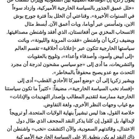
«خلل عميق الجذور بالسياسة الخارجية الأميركية، وازداد سوءاً
في السنوات الأخيرة». وقناعتي أن الخلل بدأ فترة جورج بوش
الابن، وتمأسس عبر أوباما، وبات أعمق الآن. أبسط مثال
الانسحاب المخزي من أفغانستان، الذي أفقد واشنطن مصداقيتها.
ويضيف زكريا أن واشنطن «فقدت المرونة والليونة»، وباتت
سياستها الخارجية تتكون عبر «إعلانات أخلاقية» تقسم العالم
«إلى أبيض وأسود، وأصدقاء وأعداء»، وتلويح بالعقوبات
والتشريعات، ما أدى إلى «جو سياسي مشحون لدرجة أن مجرد
التحدث مع عدو يصبح محفوفاً بالمخاطر».
ويشير زكريا إلى أن «وضع أميركا الأحادي القطب» أدى إلى
«إفساد نخب السياسة الخارجية»، مضيفاً: «كثيراً ما تكون سياستنا
الخارجية ممارسة لتقديم المطالب وإصدار التهديدات والإدانات»
مع غياب وجهات النظر الأخرى، ولغة التفاوض.
خلاصة القول، هذا ليس تبشيراً بنهاية الولايات المتحدة، أو ترويجاً
لإبدالها، بل للقول إن كلنا يذكر النقد المجحف الذي طال دول
الاعتدال، وقائدتهم السعودية، والآن اكتشفت «نخب» واشنطن أن
ذاك النقد لم يكن ينطبق إلا على السياسة الخارجية الأميركية