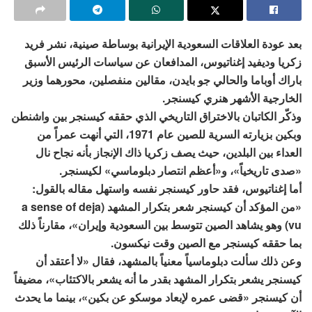
بعد عودة العلاقات السعودية الإيرانية بوساطة صينية، نشر فريد
زكريا وديفيد إغناتيوس، المدافعان عن سياسات الرئيس الأسبق
باراك أوباما والحالي جو بايدن، مقالين منفصلين، محورهما وزير
الخارجية الأشهر هنري كيسنجر.
وذكّر الكاتبان بالاختراق التاريخي الذي حققه كيسنجر بين واشنطن
وبكين بزيارته السرية للصين عام 1971، التي أنهت عمراً من
العداء بين البلدين، حيث يصف زكريا ذاك الإنجاز بأنه نجاح نال
«صدى تاريخياً»، و«أعظم انتصار دبلوماسي» لكيسنجر.
أما إغناتيوس، فقد حاور كيسنجر نفسه واستهل مقاله بالقول:
«من المؤكد أن كيسنجر شعر بتكرار المشهد (a sense of deja
vu) وهو يشاهد الصين تتوسط بين السعودية وإيران»، مقارناً ذلك
بما حققه كيسنجر مع الصين وقت نيكسون.
وعن ذلك سألت دبلوماسياً معنياً بالمشهد، فقال «لا أعتقد أن
كيسنجر يشعر بتكرار المشهد بقدر ما أنه يشعر بالاكتئاب»، مضيفاً
أن كيسنجر «قضى عمره لإبعاد موسكو عن بكين»، بينما ما يحدث