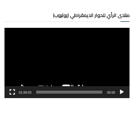
منتدى الرأي للحوار الديمقراطي (يوتيوب)
مشغل
الفيديو
01:06:03
00:00