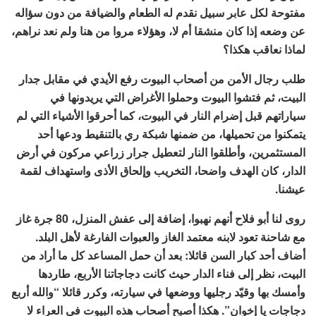
مفتوحة لكل عابر سبيل نقدم له الطعام والضيافة من دون سؤاله
عن وضعه إذا كان منشقا أم لا، وهؤلاء مروا من هنا ولم نعد نراهم،
لماذا نعاقب هكذا؟
طلب رجال الأمن من أصحاب البيوت رفع الأيدي في مقابل جدار
البيت، ثم فتشوا البيوت وحملوا الأغراض التي يريدونها في
سياراتهم قبل إضرام النار في البيوت، كما أحرقوا الأشياء التي لم
يتمكنوا من تحميلها، من ضمنها شبكة ري بالتنقيط ودعها أحد
المستثمرين، وأطلقوا النار لتعطيل جرار زراعي مركون في أرض
الدار، كان الهدف واضحا، التخريب وإلحاق الأذى واستهداف لقمة
عيشنا.
روى لنا أبو فلاح أنهم نهبوا، إضافة إلى عفش المنزل، 80 جرة غاز
مع شاحنة تعود لابنه معتمد الغاز والعبوات الفارغة لأهل البلد.
أضاف أحد كبار السن قائلا: بعد أن حمل المساعد كل ما أراد من
البيت، نظر إلى فناء الدار حيث كانت دجاجاتنا الأربع، طاردها
وأمسك بها وقيّد رجليها ووضعها في سيارته، وكرر قائلا “والله أربع
دجاجات يا إخوان”. هكذا أصبح أصحاب هذه البيوت في العراء لا