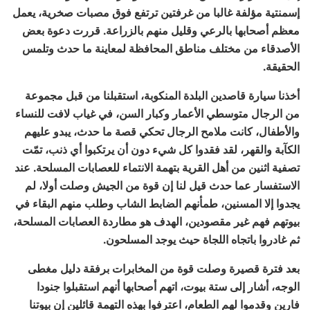
إسمنتية مؤلفة غالبا من غرفتين ترتفع فوق مصبات صخرية، يعمل
معظم أصحابها بالرعي وقليل منهم بالزراعة. قررت دعوة بعض
الأصدقاء من مختلف مناطق المحافظة لمعاينة ما حدث وتلمس
الحقيقة.
أخذنا سيارة قاصدين البلدة المنكوبة، استقبلنا من قبل مجموعة
من الرجال متوسطي الأعمار وكبار السن، في غياب لافت للنساء
والأطفال، كانت ملامح الرجال تحكي قصة ما حدث، يبدو عليهم
الكآبة والقهر، لقد فقدوا كل شيء دون أن يرتكبوا أي ذنب، تمّت
تصفية اثنين من أهل القرية بتهمة الانتماء للعصابات المسلحة. عند
الاستفسار عما حدث قيل لنا إن قوة من الجيش وصلت أولا، لم
يجدوا إلا المسنين، طمأنهم الضابط الشاب وطلب منهم البقاء في
بيوتهم فهم غير مقصودين، الهدف هو مطاردة العصابات المسلحة،
ثم غادروا باتجاه اللجاة حيث يوجد المسلحون.
بعد فترة قصيرة وصلت قوة من المخابرات برفقة دليل مغطى
الوجه، أشار إلى ستة بيوت، اتهم أصحابها أنهم استقبلوا جنودا
فارين وقدموا لهم الطعام، اعترفوا بهذه التهمة قائلين إن بيوتنا