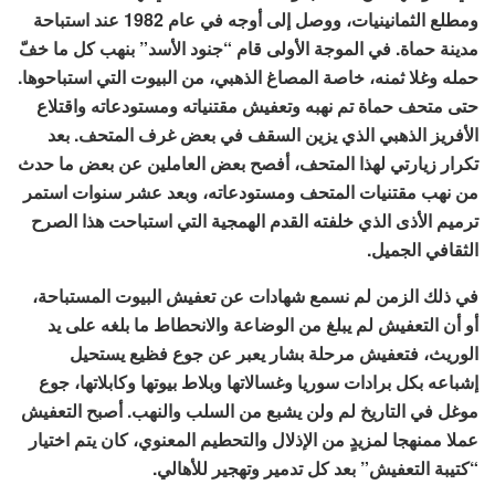
ومطلع الثمانينيات، ووصل إلى أوجه في عام 1982 عند استباحة
مدينة حماة. في الموجة الأولى قام “جنود الأسد” بنهب كل ما خفّ
حمله وغلا ثمنه، خاصة المصاغ الذهبي، من البيوت التي استباحوها.
حتى متحف حماة تم نهبه وتعفيش مقتنياته ومستودعاته واقتلاع
الأفريز الذهبي الذي يزين السقف في بعض غرف المتحف. بعد
تكرار زيارتي لهذا المتحف، أفصح بعض العاملين عن بعض ما حدث
من نهب مقتنيات المتحف ومستودعاته، وبعد عشر سنوات استمر
ترميم الأذى الذي خلفته القدم الهمجية التي استباحت هذا الصرح
الثقافي الجميل.
في ذلك الزمن لم نسمع شهادات عن تعفيش البيوت المستباحة،
أو أن التعفيش لم يبلغ من الوضاعة والانحطاط ما بلغه على يد
الوريث، فتعفيش مرحلة بشار يعبر عن جوع فظيع يستحيل
إشباعه بكل برادات سوريا وغسالاتها وبلاط بيوتها وكابلاتها، جوع
موغل في التاريخ لم ولن يشبع من السلب والنهب. أصبح التعفيش
عملا ممنهجا لمزيدٍ من الإذلال والتحطيم المعنوي، كان يتم اختيار
“كتيبة التعفيش” بعد كل تدمير وتهجير للأهالي.