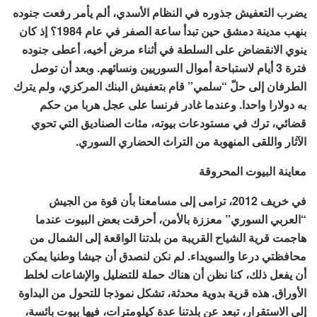
يضرب التعفيش جذوره في النظام الأسدي، ألم يأمر رفعت جنوده
بنهب مدينة دمشق حين تبدأ ساعة الصفر في عام 1984؟ إذ كان
ينوي الانقضاض على السلطة في أثناء مرض أخيه، أعطى جنوده
فترة 3 أيام لاستباحة أموال السوريين ونسائهم. وبعد أن توصل
الطرفان إلى حلّ “سلمي” قام بتعفيش البنك المركزي، ولم يترك
به دولارا واحدا. وعندما غادر فرنسا على عجل هربا من حكم
قضائي، ترك في مستودعات بيوته، مئات الصناديق التي تحوي
الآثار واللقى المنهوبة من التراث الحضاري السوري.
معاينة البيوت المحروقة
في خريف 2012، ترامى إلى مسامعنا بأن قوة من الجيش
“العربي السوري” معززة بالأمن، أحرقت بعض البيوت عندما
هاجمت قرية الشياح القريبة من بلدتنا الواقعة إلى الشمال من
محافظتي درعا والسويداء. لم نكن لنصدق أن جيشا وطنيا يمكن
أن يفعل ذلك، كنا نظن أن هناك حملة للتضليل والإشاعات لخلط
الأوراق. هذه قرية بدوية محدثة، تشكل نموذجا للتحول من البداوة
إلى الاستقرار، تبعد عن بلدتنا عدة كيلومترات، فيها بيوت بائسة،