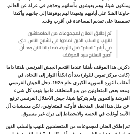
يملكون شيئا، وهم يعيشون مأساتهم وحدَهم في عزلة عن العالم.
حاولنا الشدّ على أياديهم وتعهدنا لهم بوقوفنا إلى جانبهم وأكدنا
تصميمنا على تقديم المساعدة في أقرب وقت.
تم إطلاق العنان لمجموعات من المتعطشين
للنهب والسلب الذين تمادوا في تشليح الناس حتى
في أيام “السلم” قبل الثورة، فما بالنا الآن بعد أن
أصبح السلاح سيد الموقف
ذكرني هذا الموقف بأهلنا عندما اقتحم الجيش الفرنسي بلدتنا داما
(كانت مركز تموين للثوار) بعد أن انكفأ الثوار إلى اللجاة، في
أعقاب الثورة السورية الكبرى عام 1925. دخل الجيش الفرنسي
ومعه بعض المتعاونين من بدو المنطقة، قاموا بنهب كل شيء
الفرشة والتموين ولم يتركوا شيئا. جيش الاحتلال الفرنسي ترفع
عن مثل هذا الفعل المنحط، فأوكله للمتعاونين، لكن ميليشيات آل
الأسد أوغلت في الخسة والانحطاط إلى درك غير مسبوق.
تم إطلاق العنان لمجموعات من المتعطشين للنهب والسلب الذين
تمادوا في تشليح الناس حتى في أيام “السلم” قبل الثورة، فما