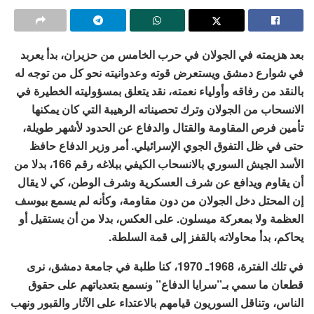
بعد هزيمته في الجولان في حرب الخامس من حزيران، بدأ يعربد
في شوارع دمشق ويستعرض قوته وعدوانيته نحو كل من توجه له
بالنقد من رفاقه وأولياء نعمته، نقد يتعلق بمسؤوليته الخطيرة في
الانسحاب من الجولان وترك تحصيناته الرهيبة التي كان يمكنها
تأمين فرص المقاومة والقتال والدفاع عن الحدود لأشهر طويلة،
حتى في ظل التفوق الجوي الإسرائيلي. أمر وزير الدفاع حافظ
الأسد الجيش السوري بالانسحاب الكيفي ببلاغه رقم 166، بدلا من
أن يقاوم ويدافع عن شرف العسكرية وشرف الوطن، كي لا يقال
إن المحتل دخل الجولان من دون مقاومة، وكأنه لم يسمع بيوسف
العظمة ولا بمعركة ميسلون. على العكس، بدلا من أن يستقيل أو
يحاكم، بدأ محاولاته بالقفز إلى قمة السلطة.
في تلك الفترة، 1968ـ 1970، كنا طلبة في جامعة دمشق، نرى
قطعان ما سمي بـ”سرايا الدفاع” ونسمع بتعدياتهم على حقوق
الناس، وتناقل السوريون قيامهم بالاعتداء على الآثار والقبور ونهب