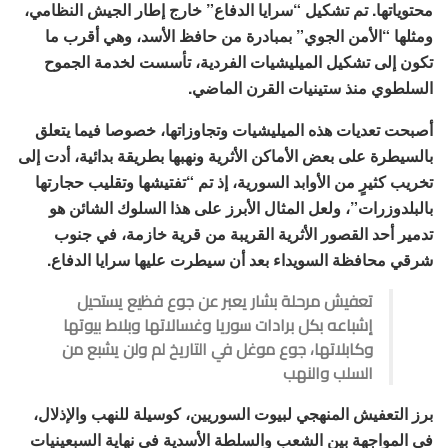
محتوياتها. تم تشكيل “سرايا الدفاع” خارج إطار الجيش النظامي،
ومثلها “الأمن الجوي” بمبادرة من حافظ الأسد، وهي أقرب ما
تكون إلى تشكيل الميليشيات الفردية، تأسست لخدمة الجموح
السلطوي منذ ستينيات القرن الماضي.
أصبحت تعديات هذه الميليشيات وتجاوزاتها، خصوصا فيما يتعلق
بالسيطرة على بعض الأماكن الأثرية ونهبها بطريقة بدائية، أدت إلى
تخريب كثيرٍ من الأوابد السورية، إذ تم “تفتيشها وتقليب حجارتها
بالبلدوزرات”، ولعل المثال الأبرز على هذا السلوك الشائن هو
تدمير أحد القصور الأثرية القريبة من قرية خازمة، في جنوب
شرقي محافظة السويداء بعد أن سيطرت عليها سرايا الدفاع.
تعفيش مرحلة بشار يعبر عن جوع فظيع يستحيل
إشباعه بكل برادات سوريا وغسالاتها وبلاط بيوتها
وكابلاتها، جوع موغل في التاريخ لم ولن يشبع من
السلب والنهب
برز التعفيش المنهجي لبيوت السوريين، كوسيلة للنهب والإذلال،
في المواجهة بين الشعب والسلطة الأسدية في نهاية السبعينيات