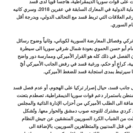
ات على قوات سوريا الديمقراطية، هاجساً قوياً لدى قسد
والمنطقة، بخاصة بعد فشل التحشيد للحصول على الحماية الدولية في المعارك السابقة في عفرين 2018، وسري كانيه
سيا عنها رغم العلاقات التي تربط قسد مع التحالف الدولي، وبدرجة أقل
ام السوري.
تركي وفصائل المعارضة السورية لكوباني، وثانياً وضوح رسائل
الشام أبو حسن الحموي بعودة شمال شرقي سوريا الى سيطرة
الفصل في ذلك كله هو القرار الأميركي وممارسة دور واضح
ة، كراعٍ أو حكم، ورغبة قسد في رفض الجانب الأميركي أيّ
 سيرتبط بمدى استجابة قسد للضغط الأميركي.
لى جانب قسد، حيال إصرار تركيا على الهجوم، أو عدم فصل قسد
اشنطن باستمرار دعم قوات سوريا الديمقراطية، تصطدم بتعنت
إضافة الى الطلب الأميركي من أحزاب الإدارة الذاتية والمجلس
فد كردي مشترك للتوجه صوب دمشق والحوار معها. وتُشكل
لت من الشباب الكرد السوريين المنشقين عن جيش النظام
في قتل المدنيين والمتظاهرين السوريين، بالإضافة الى