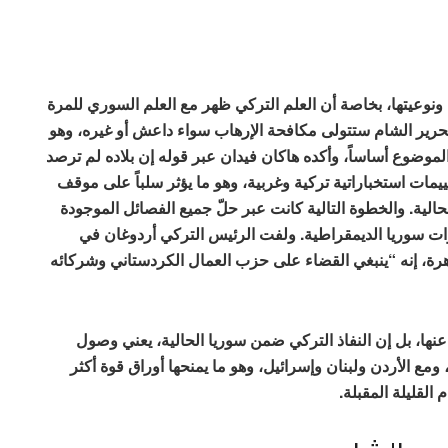
 ونوعيتها، بخاصة أن العلم التركي ظهر مع العلم السوري للمرة
تحرير الشام ستتولى مكافحة الإرهاب سواء داعش أو غيره، وهو
الموضوع أساساً، وأكده هاكان فيدان عبر قوله إن بلاده لم ترصد
السنوات الــ10 الأخيرة وفق تقييمات استخباراتية تركية وغربية، وهو ما يؤثر سلباً على موقف
حالية. والخطوة التالية كانت عبر حلّ جميع الفصائل الموجودة
وات سوريا الديمقراطية. ولفت الرئيس التركي أردوغان في
هرة، إنه “ينبغي القضاء على حزب العمال الكردستاني وشركائه
ها، بل إن النفاذ التركي ضمن سوريا الحالية، يعني وصول
 ومع الأردن ولبنان وإسرائيل، وهو ما يمنحها أوراق قوة أكثر
القليلة المقبلة.