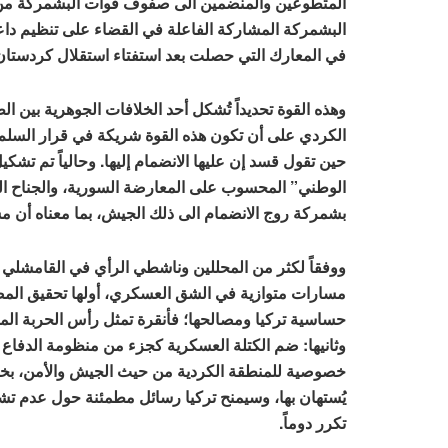
المتطوعين والمنضمين الى صفوف قوات البشمركة من ال
البشمركة المشاركة الفاعلة في القضاء على تنظيم د
في المعارك التي حصلت بعد استفتاء استقلال كردستان عام 
وهذه القوة تحديداً تُشكل أحد الخلافات الجوهرية بين 
الكردي على أن تكون هذه القوة شريكة في قرار السل
حين تقول قسد إن عليها الانضمام إليها. وحالياً تم ت
الوطني” المحسوب على المعارضة السورية، والجناح ا
بشمركة روج الانضمام الى ذلك الجيش، بما معناه أن 
ووفقاً لكثر من المحللين وناشطي الرأي في القامشلي وب
مسارات متوازية في الشق العسكري، أولها تحقيق المصالح
حساسية تركيا ومصالحها؛ فأنقرة تمثل رأس الحربة المد
وثانيها: ضم الكتلة العسكرية كجزء من منظومة الدفاع ا
خصوصية للمنطقة الكردية من حيث الجيش والأمن، بخ
يُستهان بها، وسيمنح تركيا رسائل مطمئنة حول عدم تشك
تكرر دوماً.