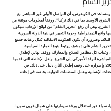
ير الشام
ن ومساعد في الكونغرس، أن التواصل الأولي غير المباشر مع
الشرق الأوسط بما في ذلك تركيا”. ووفقاً لمعلومات موثقة من
الشرع، وهي أن رفع “تحرير الشام” من لوائح الإرهاب سيكون
ها واقع الديمقراطية وحرية التعبير في بنية الدولة السورية
للبلاد، وضرورة أن تكون الحكومة الانتقالية تُمثل رغبات جميع
حرير الشام على دمشق، يرتبط بنوع العملية السياسية،
، وغياب كل مظاهر السلاح والمعارك، ووقف نهائي لإطلاق
 المباشرة للوفد الأميركي إلى الشرع. ولعل الإحاطة التي قدمها
المبعوث الدولي لسوريا بيدرسون يوم الثلاثاء 17-11-2024 وإصراره على وقف إطلاق النار، دليل على ذلك. في
اعدات الإنسانية وعمل المنظمات الدولية، بخاصة في إعادة
ريا، سواء عبر استغلال ورقة سيطرتها على شمال غربي سوريا،