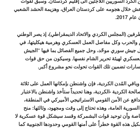
كرد السوريين اللاجئين الى إقليم كردستان. وسبق لقوات
اعش خلال هجومه على كردستان العراق، وهزيمة الحشد الشعبي
2017.
الطرفين (المجلس الكردي والاتحاد الديمقراطي)، إذ يصر الوطني
م والحرب وكل مفاصل العمل العسكري وهرمية هيكليتها، في
شكيل جيش سوري موحّد، وحل جميع الفصائل بما فيها “الجيش
لعسكري لهيئة تحرير الشام نفسها. وسيكون من حق قوات
مسارات تضمين تلك القوات تحولت نحو مشروع أكبر.
اقي المُدن الكردية، فإن واشنطن بإمكانها العمل على ثلاثة
ة الكردية -الكردية، وهنا تحديداً ستأخذ واشنطن بالاعتبار
افع عن الأمن القومي الاستراتيجي الأميركي في المنطقة،
لسورية العامة، وهذه تحتاج إلى وقت ومجهود، وثالثها: منح
اصة وأن توحيد قوات البشمركة وقسد سيشكل قوة عسكرية لا
يل هذه القوة خطراً على أمنها القومي وحدودها الجنوبية كما