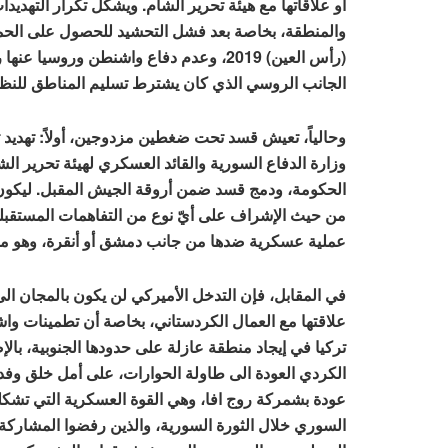
أو علاقاتها مع هيئة تحرير الشام. ويشكل تكرار التهديد
(رأس العين) 2019، وعدم دفاع واشنطن ورو
الجانب الروسي الذي كان يشترط تسليم المناطق للنظ
وحالياً، تعيش قسد تحت ضغطين مزدوجين، أولاً: تهديد 
وزارة الدفاع السورية والقائد العسكري لهيئة تحرير 
الحكومة، ودمج قسد ضمن أروقة الجيش المقبل. ليكون 
من حيث الإشراف على أيّ نوع من التفاهمات المستقبلي
عملية عسكرية ضدها من جانب دمشق أو أنقرة، وهو ما
في المقابل، فإن التدخل الأميركي لن يكون بالمجان ا
علاقتها مع العمال الكردستاني، بخاصة أن تطمينات و
تركيا في إيجاد منطقة عازلة على حدودها الجنوبية، بال
الكردي العودة الى طاولة الحوارات، على أمل خلق و
عودة بشمركة روج افا، وهي القوة العسكرية التي تشك
السوري خلال الثورة السورية، والذين رفضوا المشاركة 