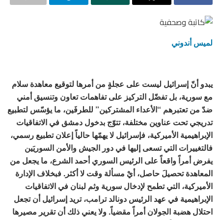
لميس أندوني
يبدو أنّ إسرائيل ليست على عجلةٍ من أمرها لتوقيع معاهدة سلام
مع سورية، بل تفضّل التركيز على تفاهمات تعاون وتنسيق أمني
ضدّ من تعتبرهم “الأعداء المشتركين” للطرفَين، ما يؤسّس لتطبيع
تدريجي تحت عناوين مختلفة، تتوّج بدخول دمشق في الاتفاقيات
الإبراهيمية الأميركية، فإسرائيل لا يهمّها حالياً إعلان تطبيع رسمي،
فالتغييرات التي تسعى إليها في دور الجيش والأمن السوريَين
يفرض أمراً واقعاً على الرئيس السوري أحمد الشرع، ما يجعل من
المعاهدة تحصيلَ حاصل، أيْ مسألة وقت لا أكثر. فبخلاف الإدارة
الأميركية، التي تطمح لإدخال سورية وثم لبنان في الاتفاقيات
الإبراهيمية في عهد الرئيس دونالد ترامب، تريد إسرائيل أن تجعل
احتلال هضبة الجولان أمراً مقضياً. ولا يعني ذلك أن تقرير مصيرها