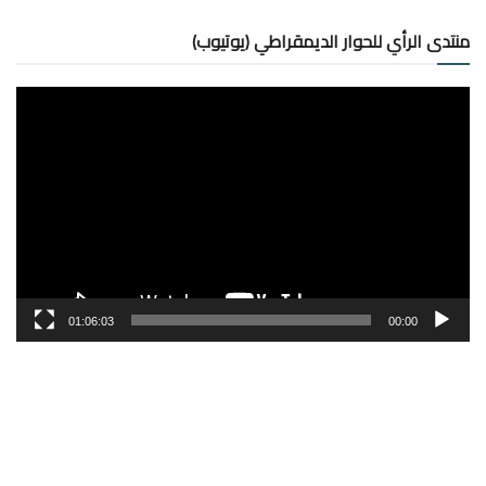
منتدى الرأي للحوار الديمقراطي (يوتيوب)
مشغل
الفيديو
01:06:03
00:00