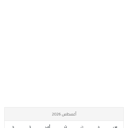
أغسطس 2026
س
د
ن
ث
أرب
خ
ج