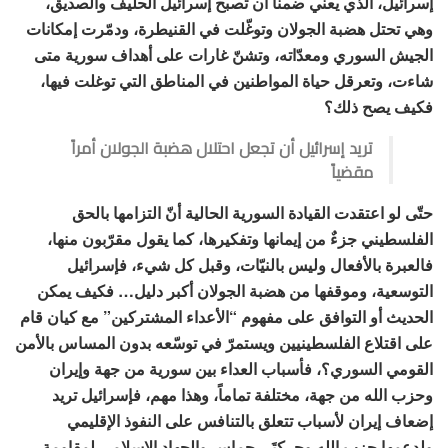
إسرائيل، الذي يعني ضمناً أن تصبح إسرائيل الحليف والصديق،
وهي تحتل هضبة الجولان وتوغّلت في القنيطرة، ودمّرت إمكانات
الجيش السوري ومعدّاته، وتشنّ غارات على أهداف سورية متى
شاءت، وتعرقل حياة المواطنين في المناطق التي توغلت فيها،
فكيف يصح ذلك؟
تريد إسرائيل أن تجعل احتلال هضبة الجولان أمراً
مقضياً
حتّى لو اعتقدت القيادة السورية الحالية أنّ التزامها بالحق
الفلسطيني جزءٌ من إيمانها وتفكيرها، كما يقول مقرّبون منها،
فالعبرة بالأفعال وليس بالنيّات، وقبل كل شيء، فإسرائيل
التوسعية، وموقفها من هضبة الجولان أكبر دليل… فكيف يمكن
الحديث أو التوافق على مفهوم “الأعداء المشتركين” مع كيان قام
على اقتلاع الفلسطينيين ويستمرّ في توسّعه بدون المساس بالأمن
القومي السوري؟، فأسباب العداء بين سورية من جهة وإيران
وحزب الله من جهة، مختلفة تماماً، وهذا مهم، فإسرائيل تريد
إضعاف إيران لأسباب تتعلق بالتنافس على النفوذ الإقليمي
ولدعمها حزب الله وحركتَي حماس والجهاد الإسلامي لمقاومة