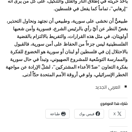
يأخذ حريته في إطلاق النار والقتل والتنكيل، على كل من يرى أنه
“إرهابي”، تماماً كما يفعل في فلسطين.
طبيعيٌّ أن نخشى على سورية، وطبيعي أن نجتهد ونحاول التحذير،
بغضّ النظر عن أيّ رأي بالرئيس الشرع، فسورية وأمن شعبها
أولويتان، في مثل هذه القرارات، والتفريط بالالتزام بالقضية
الفلسطينية ليس جزءاً من الحفاظ على أمن سورية، فالقبول
بالاحتلال إن في فلسطين أو لبنان أو سورية هو الخضوع للفكرة
والممارسة التوسّعية للمشروع الصهيوني، وتبدأ في حال سورية
بفكرة التعاون “ضدّ الأعداء المشتركين”، لشلّ الإرادة عن مواجهة
الخطر الإسرائيلي، ولو في أروقة الأمم المتحدة حدّاً أدنى.
العربي الجديد
شارك هذا الموضوع:
X
فيس بوك
طباعة