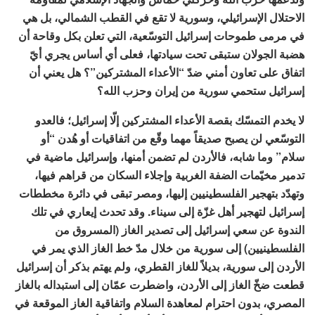
الاحتلال الإسرائيلي، وسورية لا تقع في القطب الشمالي، بل هي
في مرمى طموحات إسرائيل التوسّعية، التي تعلن بكل وقاحة أن
هضبة الجولان ستبقى تحت سيادتها، فعلى أي أساس يجري أيّ
اتفاق على تعاون أمني ضدّ “الأعداء المشتركين”؟ هل يعني أن
إسرائيل ستحمي سورية من إيران وحزب الله؟
لا يخدم التمسّك بقصة الأعداء المشتركين إلّا إسرائيل؛ فالعدو
التوسّعي لن يصبح صديقاً مهما وقّع من اتفاقيات أو هُدن “أو
سلام” وما شابه، فالأردن لم تضمن أمنها، وإسرائيل ماضية في
تدمير مخيّمات الضفة الغربية وإجلاء السكان من قراهم فيها،
وتهدّد بتهجير الفلسطينيين إليها، ومصر تبقى في دائرة مخططات
إسرائيل لتهجير أهل غزّة إلى سيناء. وقد تحدث إيعاري في تلك
الندوة عن سعي إسرائيل إلى تصدير الغاز (المسروق من
الفلسطينيين) إلى سورية من خلال مدّ خط الغاز الذي يمر في
الأردن إلى سورية، بديلاً للغاز القطري، ولم يهتم بذكر أن إسرائيل
قطعت ضخّ الغاز إلى الأردن، واضطرت عمّان إلى استبداله بالغاز
المصري، بدون احترام لمعاهدة السلام واتفاقية الغاز الموقعة في