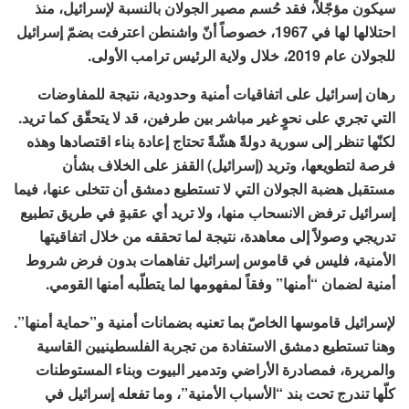
سيكون مؤجّلاً، فقد حُسم مصير الجولان بالنسبة لإسرائيل، منذ
احتلالها لها في 1967، خصوصاً أنّ واشنطن اعترفت بضمّ إسرائيل
للجولان عام 2019، خلال ولاية الرئيس ترامب الأولى.
رهان إسرائيل على اتفاقيات أمنية وحدودية، نتيجة للمفاوضات
التي تجري على نحوٍ غير مباشر بين طرفين، قد لا يتحقّق كما تريد.
لكنّها تنظر إلى سورية دولةً هشّةً تحتاج إعادة بناء اقتصادها وهذه
فرصة لتطويعها، وتريد (إسرائيل) القفز على الخلاف بشأن
مستقبل هضبة الجولان التي لا تستطيع دمشق أن تتخلى عنها، فيما
إسرائيل ترفض الانسحاب منها، ولا تريد أي عقبةٍ في طريق تطبيع
تدريجي وصولاً إلى معاهدة، نتيجة لما تحققه من خلال اتفاقيتها
الأمنية، فليس في قاموس إسرائيل تفاهمات بدون فرض شروط
أمنية لضمان “أمنها” وفقاً لمفهومها لما يتطلّبه أمنها القومي.
لإسرائيل قاموسها الخاصّ بما تعنيه بضمانات أمنية و”حماية أمنها”.
وهنا تستطيع دمشق الاستفادة من تجربة الفلسطينيين القاسية
والمريرة، فمصادرة الأراضي وتدمير البيوت وبناء المستوطنات
كلّها تندرج تحت بند “الأسباب الأمنية”، وما تفعله إسرائيل في