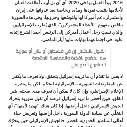
2016 وبدأ العمل بها في 2020. أي أن تل أبيب أطلقت العنان
لأحلامها بتثبيت نفوذها ومدّه، وبخاصة بعد عدوانها على إيران
واستمرار دعم أميركا لها ولتوسّعها وحروبها، وفي هذه الصورة
تناقض مفهوم “الأعداء المشتركين”، الذي يُطرب الإسرائيليين،
والذي نسبَ رجل أعمال أميركي إلى الرئيس أحمد الشرع إتيانه
عليه، في اجتماعهما نهايات مايو/ أيار الماضي.
القبول بالاحتلال إن في فلسطين أو لبنان أو سورية
هو الخضوع للفكرة والممارسة التوسّعية
للمشروع الصهيوني
لا يعني ما تقدّم أن ما تريده إسرائيل يتحقق، ولا نعرف ما يكفي
عن المفاوضات السورية – الإسرائيلية لنحكم، لكن ما ينشره
الإعلام الإسرائيلي، وإن كان لا يمكن أن نعرف مدى صحته، يثير
القلق، فمِن أخطر ما تريد إسرائيل فرضه أن تقبل سورية بتحرك
الجيش الإسرائيلي داخل أراضيها، إذا كان هناك “تهديد لأمنها”، أي
التخلّي عن سيادة الدولة السورية داخل أراضيها وتعريض حياة
أهالي المناطق الحدودية للخطر، فالجيش الإسرائيلي حين يتحرّك