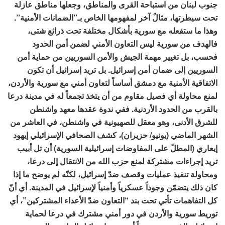
جنوب لبنان من استباحة القرى والمناطق، وجعلها مناطق عازلة
تحت سيطرتها، مثالٌ آخر لمفهومها الخاص بـ”الضمانات الأمنية”.
وهذا ما ستفعله مع سورية بأشكال مختلفة تحت ذرائع شتى،
فالهدف من سورية ليس التعاون الأمني لضمن أمن الحدود
فحسب، بل تغيير مهمة الجيش والأمن السوريين من حماية أمن
السوريين إلى ضمان أمن إسرائيل. بل تريد إسرائيل أن تكون
الاتفاقية الأمنية مع دمشق أساساً لتعاون أمني مع سورية والأردن،
لمنع محاولة أي فصيل مقاوم من أن يتخذ تجمعاً له في مدينة درعا
بالقرب من الحدود الأردنية. ففي ندوة عقدها معهد واشنطن
للشرق الأدنى، وهو معقل للصهيونية في واشنطن، في العاشر من
الشهر الماضي (يونيو/ حزيران)، كشف الصحافي الإسرائيلي إيهود
إيعاري (المطلّ على المفاوضات إسرائيلية السورية) أن تل أبيب
تريد إجراءات مشتركة لمنع حزب الله من الانتقال إلى درعا،
ومحاولة تنفيذ عمليات وقصف ضدّ إسرائيل، لكنّه لم يوضح ما إذا
كان ذلك يتضمّن وجوداً عسكرياً وأمنياً لإسرائيل في المدينة. أي أنّ
كل التفاهمات تأتي تحت بند “التعاون ضدّ الأعداء المشتركين”، أي
توريط سورية والأردن في دور أمني مشترك في درعا لحماية