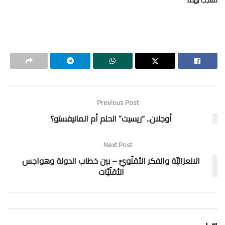
معجب بهذه:
Previous Post
أوجلان.. “ريسيت” الحلم أم المانيفستو؟
Next Post
الانعزاليّة والفكر الأقلّويّ – بين خطاب الدولة وهواجس
الأقلّيّات