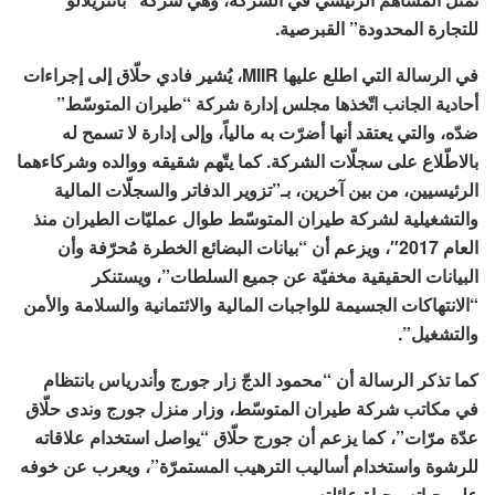
للتجارة المحدودة” القبرصية.
في الرسالة التي اطلع عليها MIIR، يُشير فادي حلّاق إلى إجراءات
أحادية الجانب اتّخذها مجلس إدارة شركة “طيران المتوسّط”
ضدّه، والتي يعتقد أنها أضرّت به مالياً، وإلى إدارة لا تسمح له
بالاطّلاع على سجلّات الشركة. كما يتّهم شقيقه ووالده وشركاءهما
الرئيسيين، من بين آخرين، بـ”تزوير الدفاتر والسجلّات المالية
والتشغيلية لشركة طيران المتوسّط طوال عمليّات الطيران منذ
العام 2017″، ويزعم أن “بيانات البضائع الخطرة مُحرّفة وأن
البيانات الحقيقية مخفيّة عن جميع السلطات”، ويستنكر
“الانتهاكات الجسيمة للواجبات المالية والائتمانية والسلامة والأمن
والتشغيل”.
كما تذكر الرسالة أن “محمود الدجّ زار جورج وأندرياس بانتظام
في مكاتب شركة طيران المتوسّط، وزار منزل جورج وندى حلّاق
عدّة مرّات”، كما يزعم أن جورج حلّاق “يواصل استخدام علاقاته
للرشوة واستخدام أساليب الترهيب المستمرّة”، ويعرب عن خوفه
على حياته وحياة عائلته.