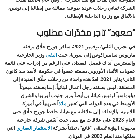
الشركة ثماني رحلات عودة طوعية مماثلة من إيطاليا إلى تونس،
بالاتّفاق مع وزارة الداخلية الإيطالية.
“صعود” تاجر مخدّرات مطلوب
في تشرين الثاني/ نوفمبر 2021، سافر جورج حلّاق برفقة
ماريوس سامبراكوس إلى سوريا، حيث
التقى
وزير الخارجية
والمغتربين آنذاك فيصل المقداد، على الرغم من إدراجه على قائمة
عقوبات الاتّحاد الأوروبي بصفته عضواً في حكومة الأسد منذ كانون
الثاني/ يناير 2021. تُعدّ هذه واحدة من رحلات حلّاق العديدة إلى
المنطقة، ليس بصفته رجل أعمال لبنانياً، إنما بصفته مبعوثاً
دبلوماسياً لرئيس غيانا، بل أيضاً وزير جنوب أوروبا والشرق
الأوسط في هذه الدولة، التي تُعتبر
ملاذ
اً ضريبياً في أميركا
اللاتينية. بالإضافة إلى علاقاته مع غيانا، حافظ جورج حلّاق حتى
العام 2023 على علاقات مع بنما، حيث أسّس شركة خارجية
مجهولة الهوّية تُسمّى “فانغ”، تيمّناً بشركة
الاستثمار العقاري
التي
يملكها منذ العام 2003 في اليونان.