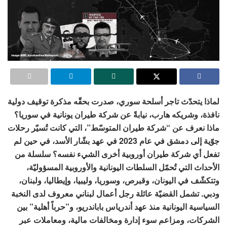
لماذا يتحدّث تاجر أسلحة سوري، صدرت بحقّه مذكرة توقيف دولية
نافذة، وشريكه هارب، نيابةً عن شركة طيران يونانية في سوريا؟
ماذا نعرف عن “شركة طيران المتوسّط”، التي كانت تُسيّر رحلات
جوّية إلى دمشق في عام 2023 في عهد بشّار الأسد، في حين لم
تفعل أي شركة طيران أوروبية أخرى الشيء نفسه؟ سلسلة من
الأحداث التي تُحمّل السلطات اليونانية والأوروبية المسؤوليّة،
وتتكشّف في اليونان، وقبرص، وسوريا، وليبيا، وإيطاليا، ولبنان،
ودبي. تشمل القضيّة عائلة رجل أعمال لبناني معروف لدى النخبة
السياسية اليونانية منذ عهد أندرياس باباندريو، و”حرباً أهلية” بين
الشركات، ومزاعم سوء إدارة ومخالفات مالية، ومعاملات عبر