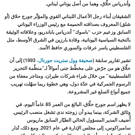
وأندرياس حلّاق، وهما من أصل يوناني لبناني.
الشقيقان أبناء رجل الأعمال اللبناني القوي والمؤثّر جورج حلاق (أو
شلق) المعروف بصداقته الحميمة مع رئيس الوزراء اليوناني
السابق وزعيم حزب “باسوك” أندرياس باباندريو، وعلاقاته الوثيقة
بالنخبة السياسية اليونانية، وقادة بارزين في الشرق الأوسط، مثل
الفلسطيني ياسر عرفات والسوري حافظ الأسد.
تشير تقارير سابقة (
صحيفة وول ستريت جورنال،
1993) إلى أن
حلّاق هو من حرّض على مخطّط جنى أموالاً لـ”منظّمة التحرير
الفلسطينية” من خلال شراء شركات طيران، ومتاجر معفاة من
الرسوم الجمركية في عدّة دول، وهي خطوة ربما سهّلت تهريب
جميع أنواع السلع غير المشروعة.
لا يظهر اسم جورج حلّاق، البالغ من العمر 85 عاماً اليوم، في
وثائق الشركة، بينما يبدو أن زوجته ندى تشغل منصب الرئيس.
أُضيف المدير المسؤول الحالي الطيّار السابق ماريوس
سامبراكوس، إلى مجلس الإدارة في عام 2021. ومع ذلك، تُدار