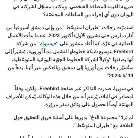
ضريبة القيمة المضافة الشخصي، ومكتب مسجّل لشركته في
اليونان دون أي إجراء من السلطات المختصّة؟
استمرّت رحلات “طيران المتوسّط” من وإلى دمشق أسبوعياً من
آذار/ مارس حتى تشرين الأول/ أكتوبر 2023، عندما بدأت الأعمال
العدائية في غزّة. كما أفاد منشور على “
فيسبوك
” من شركة
Freebird بتوسيع شبكة خطوطها لتشمل مدناً أوروبية، مُشيراً إلى
أنها بصفتها “وكيلاً لشركة الخطوط الجوّية اليونانية المتوسّطية،
ستُسيّر رحلات من أوروبا إلى دمشق وبالعكس عبر أثينا، بدءاً من
14 /5 /2023”.
في سوريا، صدرت التذاكر عبر صفحة Freebird، ولكن، وفقاً
لمصادر في البلاد، يُزعم أنه من خلال هذه الوكالة، يُمكن للأطراف
المهتمّة أيضاً الحصول على وثائق سفر مزوّرة.
لم تردّ “مجموعة الدجّ” بدورها على أسئلة فريق التحقيق حول
العلاقة مع “طيران المتوسّط”.