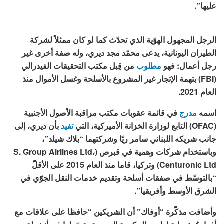
عليها”.
الرجل المجهول الهوّية الذي تحدّث كما لو كان ممثلاً لشركة
الطيران اليونانية، يدعى محمّد مجد ديري، وله صفة أخرى غير
رجل أعمال: فهو
مطلوب
من قِبل مكتب التحقيقات الفيدرالي
(FBI) بتهمة الإتجار غير المشروع بالأسلحة وغسل الأموال منذ
العام 2021.
اسمه
مدرج
في قائمة عقوبات مكتب مراقبة الأصول الأجنبية
(OFAC) التابع لوزارة الخزانة الأميركية، التي
تفيد
بأن ديري، إلى
جانب شريكه اللبناني سامر ريّا وشركتهما “بلاك شيلد”،
وباستخدام شركات وهمية في قبرص (S. Group Airlines Ltd،
Centuronic Ltd) وتركيا، قاما منذ العام 2015 على الأقلّ
“بالتوسّط في صفقات أسلحة وتقديم خدمات النقل الجوّي في
الشرق الأوسط وأفريقيا”.
وأضافت مذكّرة “أوفاك” أن الشريكين “حافظا على علاقات مع