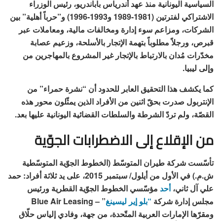
السياسية اليونانية منذ عهد أندرياس باباندريو، رئيس الوزراء
الاشتراكي لفترتين (1981-1989 و1993-1996) و”حرباً أهلية” بين
الشركات، ومزاعم سوء إدارة ومخالفات مالية، ومعاملات عبر
قبرص، ورجلاً مطلوباً بتهمة الإتجار بالأسلحة، وزعيم عصابة
مخدّرات مُدان بالارتباط بالإتجار غير المشروع بالمهاجرين من
وإلى ليبيا.
كما يكشف هذا التحقيق العابر للحدود أن “
نشرة حمراء
” من
الإنتربول صدرت بحقّ اثنين من الأفراد الذين يمثّلون محور هذه
القصّة، ولم تردّ الشرطة والسلطات القضائية اليونانية عليها بعد.
من الإقلاع إلى الاضطرابات الجوّية
تأسّست شركة طيران المتوسّط (الخطوط الجوّية المتوسّطية
ش.م.) في الأول من أيلول/ سبتمبر 2015، على يد ثلاثة أفراد: حمد
علي آل ثاني،
أحد
مؤسّسي الخطوط الجوّية القطرية ورئيس
مجلس إدارة شركة
“بلو إير ليسينغ
” – Blue Air Leasing
ومقرّها الإمارات العربية المتّحدة، من جهة، وفادي إلياس حلّاق