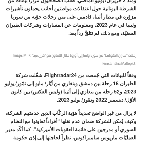
ومنذ 2 حزيران/ يونيو الماضي، طلب الصحافيون مراراً بيانات من
الشرطة اليونانية حول اعتقالات مواطنين أجانب يحملون تأشيرات
مزوّرة في مطار أثينا، قادمين على متن رحلات جوّية من سوريا
وليبيا في عام 2023، ومعلومات عن المسارات وشركات الطيران
المعنيّة، ومع ذلك، لم نتلقَّ رداً بعد.
رحلات “طيران المتوسّط” من سوريا وليبيا إلى أوروبا خلال التعاون مع “فري بيرد” Image: MIIR,
Konstantina Maltepioti
وفقاً للبيانات التي جُمعت من Flightradar24، شغّلت شركة
الطيران 18 رحلة بين دمشق وبنغازي من أيّار/ مايو إلى تمّوز/ يوليو
2023، و52 رحلة من بنغازي إلى أثينا (وليس العكس) بين كانون
الأوّل/ ديسمبر 2022 وتمّوز/ يوليو 2023.
لا يزال من غير الواضح تحديداً هوّية الركّاب الذين خدمتهم الشركة،
وكيف يُمكن للشركة ضمان عدم نقلها “أفراداً تعاونوا مع النظام
السوري أو مدرجين على قائمة العقوبات الأميركية”، كما أكّد مدير
العمليّات ماريوس سامبراكوس، نظراً لحاجتها إلى إذن حكومة