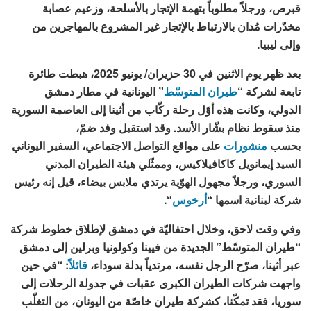
قبرص، ورجلاً مطلوباً بتهمة الإتجار بالأسلحة، وزعيم عصابة
مخدّرات مُدان بالارتباط بالإتجار غير المشروع بالمهاجرين من
وإلى ليبيا.
بعد ظهر يوم الاثنين في 30 حزيران/ يونيو 2025، هبطت طائرة
تابعة لشركة “
طيران المتوسّط
” اليونانية في مطار دمشق
الدولي، وكانت هذه أوّل رحلة ركّاب من أثينا إلى العاصمة السورية
منذ سقوط نظام بشّار الأسد. وقد استقبل وفد ضمّ،
بحسب
منشورات
على مواقع التواصل الاجتماعي، السفير اليوناني
السيد إيمانويل كاكافيلاكيس، وممثّلي هيئة الطيران المدني
السوري، ورجلاً مجهول الهوّية يرتدي ملابس بيضاء، قيل إنه رئيس
شركة لبنانية اسمها “
أرخوس
“.
وفي وقت لاحق، وخلال احتفاليّة في دمشق لإطلاق خطوط شركة
“طيران المتوسّط” الجديدة من فيينا وكولونيا وبرلين إلى دمشق
عبر أثينا، صرّح الرجل نفسه، مرتدياً بدلة سوداء،
قائلاً
: “في حين
واجهت شركات الطيران الكبرى عقبات في جدولة الرحلات إلى
سوريا، فقد تمكّنا، كشركة طيران خاصّة من اليونان، من التغلّب