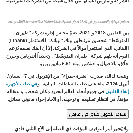
الشركة وتُمارس أعمالها من خلال شبكة من الشركات القبرصية.
مجلس الإدارة والمساهمون في شركة طيران المتوسّط. Image: MIIR, Konstantina Maltepioti
بين العامين 2018 و 2021، ضمّ مجلس إدارة شركة “طيران
المتوسّط” شخصين مرتبطين ببنك “ليبانك” للاستثمار (Libank)
اللبناني، الذي استثمر أموالاً في الشركة. إلا أن البنك نفسه يُزعم
اليوم أنه يتّهم شركة “طيران المتوسّط”، وتحديداً أندرياس وجورج
حلّاق، بالاحتيال واختلاس مبلغ 6.61 ملايين يورو.
ونتيجة لذلك، صدرت “نشرة حمراء” من الإنتربول في 17 نيسان/
أبريل 2024، بناء على طلب السلطات اللبنانية، و
هي طلب لأجهزة
إنفاذ القانون
في جميع أنحاء العالم لتحديد مكان شخص، واعتقاله
مؤقتاً، في انتظار تسليمه أو ترحيله، أو اتّخاذ إجراء قانوني مماثل.
نشاط الأخوين حلّاق في قبرص
ولا يُشير أمر التوقيف المؤقت ذي الصلة إلى الأخ الثاني فادي