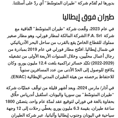
بدورها لم تُقدّم شركة “طيران المتوسّط” أي ردّ على أسئلتنا.
طيران فوق إيطاليا
في عام 2023، وقّعت شركة “طيران المتوسّط” اتّفاقية مع
شركة F.A. Srl الشركة المالكة لمطار فورلي، وهو مطار صغير
مملوك للقطاع الخاصّ يقع بالقرب من ساحل البحر الأدرياتيكي
في شمال إيطاليا. افتُتح مطار فورلي في عام 2019 بمبادرة من
رجال أعمال محلّيين، وخلال السنوات الأربعة الأولى من تشغيله
(2029-2022) تكبّد خسائر تراكمية بلغت 12.4 مليون يورو، وكان
يكافح للوصول إلى الحدّ الأدنى من عدد المسافرين سنوياً
للاحتفاظ برخصته من هيئة الطيران المدني الإيطالية (ENAC).
في آذار/ مارس 2024، وبعد أشهر قليلة من توقّف عمليّات شركة
“طيران المتوسّط” بين سوريا واليونان، استُقبل أندرياس حلّاق
بحفاوة بالغة في فورلي لتوقيع عقد لمدّة عام واحد، يتضمّن 1800
ساعة طيران، بقيمة 6.3 مليون يورو، يغطّي رحلات إلى 12 وجهة
سياحية في اليونان وجنوب إيطاليا وألبانيا، عبر شركة الطيران