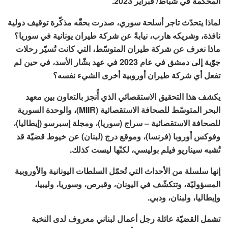
المحكمة في شباط/ فبراير 2023.
لماذا يتحدّث تاجر أسلحة سوري، صدرت بحقّه مذكّرة توقيف دولية
نافذة، وشريكه هارب، نيابةً عن شركة طيران يونانية في سوريا؟
ماذا نعرف عن شركة طيران المتوسّط، التي كانت تُسيّر رحلات
جوّية إلى دمشق في عام 2023 في عهد بشّار الأسد، في حين لم
تفعل أي شركة طيران أوروبية أخرى الشيء نفسه؟
يكشف هذا التحقيق الاستقصائي الذي أُنجز بالتعاون بين معهد
البحر المتوسّط للصحافة الاستقصائية (MIIR)، والوحدة السورية
للصحافة الاستقصائية – سراج (سوريا)، ومجلة إسبرسو (إيطاليا)،
وفوكس أوروبا (فرنسا)، وموقع درج (لبنان) عن خيوط قضيّة قد
تُشبه سيناريو فيلم بوليسي، لكنّها ليست كذلك.
إنها سلسلة من الأحداث التي تُحمّل السلطات اليونانية والأوروبية
المسؤوليّة، وتتكشّف في اليونان، وقبرص، وسوريا، وليبيا،
وإيطاليا، ولبنان، ودبي.
تشمل القضيّة عائلة رجل أعمال لبناني معروف لدى النخبة