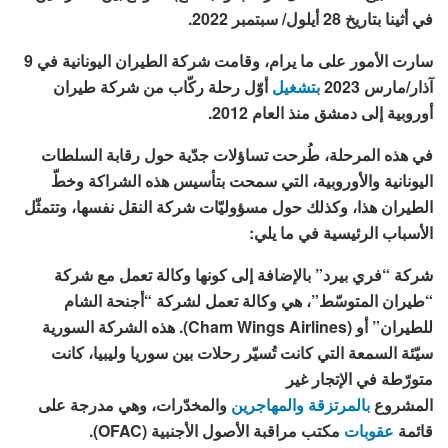
في أثينا بتاريخ 28 أيلول/ سبتمبر 2022.
سارت الأمور على ما يرام، وقامت شركة الطيران اليونانية في 9
آذار/مارس 2023
بتشغيل
أوّل رحلة ركّاب من شركة طيران
أوروبية إلى دمشق منذ العام 2012.
في هذه المرحلة، طُرحت تساؤلات جدّية حول رقابة السلطات
اليونانية والأوروبية، التي سمحت بتأسيس هذه الشراكة وخطّ
الطيران هذا، وكذلك حول مسؤوليّات شركة النقل نفسها، وتتمثّل
الأسباب الرئيسية في ما يلي:
شركة “فري بيرد” بالإضافة إلى كونها وكالة تعمل مع شركة
“طيران المتوسّط”، هي وكالة تعمل لشركة “أجنحة الشام
للطيران” أو (Cham Wings Airlines). هذه الشركة السورية
سيّئة السمعة التي كانت تُسيّر رحلات بين سوريا وليبيا، كانت
متورّطة في الإتجار غير
المشروع
بالمرتزقة
والمهاجرين
والمخدّرات، وهي مدرجة على
قائمة
عقوبات
مكتب مراقبة الأصول الأجنبية (OFAC).