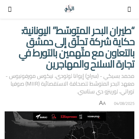
“طيران البحر المتوسّط” اليونانية:
حكاية شركة تحلّق إلى دمشق
بالتعاون مع متّهمين بالتورط في
تجارة السلاح والمهاجرين
محمد بسيكي - (سراج) إيوانا لولودى، نيكوس مورفونيوس -
معهد البحر المتوسّط للصحافة الاستقصائية (MIIR) صوفيا
توراتي، لورينزو دي ستاسي.
A
04/08/2025
A