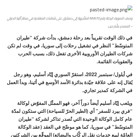
وصف الصورة: الرحلة رقم MV670 المتّجهة إلى دمشق على شاشات المغادرة في مطار أثينا الدولي
– المصدر: بشّار ديب
في ذلك الوقت تقريباً بعد رحلة دمشق، بدأت شركة “طيران
المتوسّط” النظر في تشغيل رحلات إلى سوريا، في وقت لم تكن
شركات الطيران الأوروبية الأخرى تفعل ذلك، بسبب الحرب
والعقوبات القائمة.
في أيلول/ سبتمبر 2022، استقرّ السوري إيّاد أسليم، وهو رجل
يُقال إنه على علاقة جيّدة بدائرة الأسد الأوسع في أثينا، وبدأ العمل
في الشركة كمدير تجاري.
ويلعب إيّاد أسليم أيضاً دوراً آخر، فهو الممثّل المفوّض لوكالة
“فري بيرد للسفر” أي (الطير الحرّ للسياحة) التي ستكون لمدّة
عام كامل الوكالة الوحيدة التي تُصدر تذاكر لشركة “طيران
المتوسّط” في سوريا، كما هو موضّح في العقد (عقد الوكالة
العامّة لبيع خدمات نقل الركّاب والبضائع) الموقّع بين الشركتين