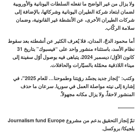
ولا يزال من غير الواضح ما تفعله السلطات اليونانية والأوروبية
لضمان ابتعاد شركة الطيران اليونانية وشركائها، بالإضافة إلى
شركات الطيران الأخرى، عن الأنشطة غير القانونية، وضمان
سلامة الركّاب.
أما محمود الدجّ، المدان، فلا يُعرف الكثير عن أنشطته بعد سقوط
نظام الأسد، باستثناء منشور واحد على “فيسبوك” بتاريخ 31
كانون الأوّل/ ديسمبر 2024، يتباهى فيه بوصول أوّل سفينة إلى
ميناء اللاذقية محمّلة بالسيّارات والحافلات.
وكتب: “إنجاز جديد يجسّد رؤيتنا وطموحنا… للعام 2025″، في
إشارة إلى نيته مواصلة العمل في سوريا. سرعان ما حذف
المنشور لاحقاً، ولا يزال مكانه مجهولاً.
———-
تمّ إنجاز التحقيق بدعم من مشروع Journalism fund Europe
بلجيكا/ بروكسل.