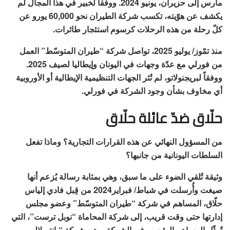
مارس إلى حزيران، يونيو 2024. ووفقاً لخبير في هذا المجال لم
يكشف عن هوّيته، تكسب شركة الطيران نحو 60,000 يورو عن
كلّ رحلة من هذه الرحلات كرسوم استئجار طائرات.
منذ تمّوز/ يوليو 2025، تواصل شركة “طيران المتوسّط” العمل
من فورلي مع عدّة وجهات في اليونان وإيطاليا لصيف 2025.
ووفقاً لبريجنولاتو، لم تُثر الجهات التنظيمية الإيطالية أو الأوروبية
أي مخاوف بشأن وجود الشركة في فورلي.
حلّاق ضدّ عائلة حلّاق
من المسؤول النهائي عن هذه القرارات التجارية؟ وماذا تفعل
السلطات اليونانية من جانبها؟
وثيقة تُلقي الضوء على ما سبق، وهي بمثابة رسالة يُزعم أنها
صيغت وأُرسلت في شباط/ فبراير2024 من قِبل فادي إلياس
حلّاق، المساهم في شركة “طيران المتوسّط” وعضو مجلس
إدارتها حتى وقت قريب، إلى شركة المحاماة “نوبل ترست”، التي
تُمثّل المساهم الرئيسي في الشركة، وهي شركة “بانتريلالو