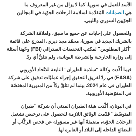
الأسد للعمل في سوريا. كما لا يزال من غير المعروف ما
هي
الضمانات
المُقدّمة لسلامة الرحلات الجوّية في المجالين
الجوّيين السوري والليبي.
وللحصول على إجابات عن جميع ما سبق، ولعلاقة الشركة
بالشريك الجديد في سوريا، محمّد مجد ديري، المدرج على قائمة
“أكثر المطلوبين” لمكتب التحقيقات الفيدرالي (FBI) وجّهنا أسئلة
إلى وزارة الخارجية والشرطة اليونانية، ولم نتلقَّ أي ردّ.
فيما أكّدت وكالة “سلامة الطيران” التابعة للاتّحاد الأوروبي
(EASA) في ردّ لفريق التحقيق إجراء عمليّات تدقيق على شركة
الطيران في عام 2024، بينما لم نتلقَّ ردّاً من المديرية المختصّة
في المفوّضية الأوروبية.
في اليونان، أكّدت هيئة الطيران المدني أن شركة “طيران
المتوسّط” قدّمت الوثائق اللازمة للحصول على ترخيص تشغيل
الرحلات الجوّية، مضيفةً أنها غير مسؤولة عن فحص الركّاب أو
البضائع الداخلة إلى البلاد أو العابرة لها.