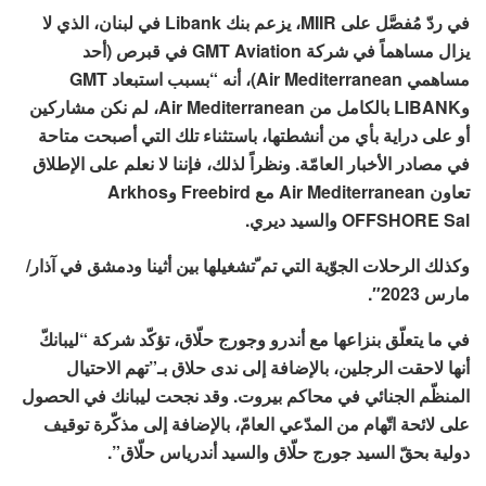
في ردّ مُفصَّل على MIIR، يزعم بنك Libank في لبنان، الذي لا
يزال مساهماً في شركة GMT Aviation في قبرص (أحد
مساهمي Air Mediterranean)، أنه “بسبب استبعاد GMT
وLIBANK بالكامل من Air Mediterranean، لم نكن مشاركين
أو على دراية بأي من أنشطتها، باستثناء تلك التي أصبحت متاحة
في مصادر الأخبار العامّة. ونظراً لذلك، فإننا لا نعلم على الإطلاق
تعاون Air Mediterranean مع Freebird وArkhos
OFFSHORE Sal والسيد ديري.
وكذلك الرحلات الجوّية التي تم ّتشغيلها بين أثينا ودمشق في آذار/
مارس 2023″.
في ما يتعلّق بنزاعها مع أندرو وجورج حلّاق، تؤكّد شركة “ليبانكّ
أنها لاحقت الرجلين، بالإضافة إلى ندى حلاق بـ”تهم الاحتيال
المنظّم الجنائي في محاكم بيروت. وقد نجحت ليبانك في الحصول
على لائحة اتّهام من المدّعي العامّ، بالإضافة إلى مذكّرة توقيف
دولية بحقّ السيد جورج حلّاق والسيد أندرياس حلّاق”.