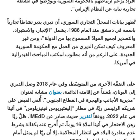
أفراد يُزعم ارتباطهم بالحكومة السورية وتورّطوا في أنشطة
تجارية نيابة عن النظام الإيراني”.
تُظهر بيانات السجلّ التجاري السوري، أن ديري يدير نشاطاً تجارياً
باسمه في دمشق منذ العام 1986، يشمل “الإتجار، والاستيراد،
والتصدير لجميع الموادّ المسموح بها من الدولة”، ومن غير
المعروف كيف تمكن الديري من العمل مع الحكومة السورية
الجديدة، على الرغم من أنه مطلوب لمكتب المباحث الفيدرالية
في أمريكا.
على الضفّة الأخرى من المتوسّط، وفي عام 2018 وصل الديري
إلى اليونان، مُعلناً عن إقامته الدائمة،
بعنوان
مشابه لعنوان
“مديرية الأجانب والهجرة في القطاع الجنوبي”. أُلقي القبض على
شريكه الرئيسي ريّا، في مطار “إليفثيريوس فينيزيلوس” في أثينا
في عام 2022. ووفقاً
لتقرير
حديث صادر عن iMEdD، ظلّ ريّا
رهن الاحتجاز في أثينا لمدّة 16 يوماً، ثم أُفرج عنه بكفالة بشرط
عدم مغادرة البلاد في انتظار المحاكمة، إلا أن ريّا لم يمثل أمام