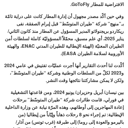
الافتراضية للمطار GoToFly.
وفي حين أكّد مصدر مجهول أن إدارة المطار كانت على دراية تامّة
بـ”منهج” شركة “طيران المتوسّط” قبل إبرام الصفقة، نفى
ريكاردو بريجنولاتو المدير المسؤول عن المطار منذ كانون الثاني/
يناير 2025، أي علم مسبق، محمّلاً المسؤوليّة كاملة لسلطات أمن
الطيران المعنيّة (الهيئة الإيطالية للطيران المدني ENAC، والهيئة
الأوروبية لسلامة الطيران EASA).
أكّدت لنا أحدث التقارير أنها أجرت عمليّات تفتيش في عامي 2024
و2023 لكلّ من السلطات الوطنية وشركة “طيران المتوسّط”،
ولكن لا يمكن مشاركتنا نتائجها وقت النشر.
بين نيسان/ أبريل وحزيران/ يونيو 2024، ومن قاعدتها التشغيلية
في فورلي، قامت طائرات شركة “طيران المتوسّط” برحلات
إعادة المهاجرين إلى أوطانهم، وهذه المرّة نيابة عن وزارة الداخلية
الإيطالية: تم إجراء نحو 8 رحلات ذهاباً وإيّاباً من إيطاليا (من
باليرمو والعودة إلى روما) إلى طبرقة (غرب تونس) من آذار/