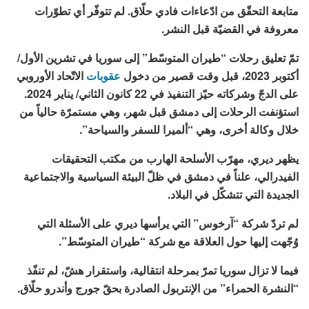
متابعة التحقّق من ادّعاءات فادي حلّاق. لم تتوفّر أي تطوّرات
معروفة في القضيّة قبل النشر.
تمّ تعليق رحلات “طيران المتوسّط” إلى سوريا في تشرين الأول/
أكتوبر 2023، قبل وقت قصير من دخول
عقوبات
الاتّحاد الأوروبي
على الدجّ وشركاته حيّز التنفيذ في 22 كانون الثاني/ يناير 2024.
استؤنفت الرحلات إلى دمشق قبل شهر، وهي مستمرّة حالياً من
خلال وكالة أخرى، وهي “ألميرا للسفر والسياحة”.
يظهر ديري، مهرّب الأسلحة الهارب من مكتب التحقيقات
الفيدرالي، علناً في دمشق في ظلّ البيئة السياسية والاجتماعية
الجديدة التي تتشكّل في البلاد.
لم تردّ شركة “آرخوس” التي يرأسها ديري على الأسئلة التي
وُجّهت إليها حول العلاقة مع شركة “طيران المتوسّط”.
فيما لا تزال سوريا تمرّ بمرحلة انتقالية، واستقرار هشّ، لم تنفّذ
“النشرة الحمراء” من الإنتربول الصادرة بحقّ جورج وأندرو حلّاق.