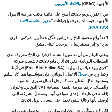
الأجنبية (OFAC)
والاتّحاد الأوروبي
.
في 1 تمّوز/ يوليو 2025، أصبح على قائمة مكتب مراقبة الأصول
الأجنبية، فيما بات يعرف بإجراءات “
تعزيز محاسبة الأسد”
(PAARSS).
لاحقاً وقّع محمود الدجّ وأندرياس حلّاق عقداً بين شركتي “فري
بيرد” و”إير ميديتيرينيان” لرحلات أثينا- دمشق.
وعلى الرغم من أن تفاصيل النشاط الإجرامي للدجّ معروفة لدى
السلطات اليونانية، ففي 24 أيّار/ مايو 2023، تأسّست شركة
“فري بيرد هيلاس إس إيه” (Free Bird Hellas SA) في أثينا.
وكما ورد في
سجل
ّ الأعمال اليوناني، فإن مؤسّسيها هما إيّاد أسليم
ومحمود الدجّ، المُعلن عنه كـ”رجل أعمال سوري الجنسية”،
والمسجّل برقم ضريبة القيمة المضافة VAT اليوناني، وعنوان
إقامته في غليفادا، إحدى ضواحي أثينا، وستظلّ الشركة، التي
تُوصف بأنها وكالة سفر، تعمل حتى نيسان/ أبريل 2024.
لكن كيف تمكّن تاجر مخدّرات مطلوب من الحصول على رقم