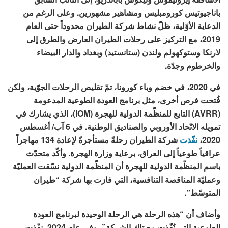
باناجيوتيس كورومبليس ومشاهير مشهورين. وعلى الرغم من
الدعاية الأوّلية، ظلّ نشاط شركة الطيران محدوداً حتى العام
2019، مع التركيز على رحلات الطيران العارض والطرق إلى
لارنكا وستوكهولم ولندن (ستانستيد) وبغداد والدار البيضاء
والخرطوم وجدّة.
في 2020، في خضم وباء كورونا، تمّ تقليص الرحلات الجوّية، ولكن
فُتحت فرص أخرى، مثل برنامج العودة الطوعية المدعومة
(AVRR) التابع للمنظّمة الدولية للهجرة (IOM)، الذي يشارك في
تمويله الاتّحاد الأوروبي والصناديق الوطنية. في 6 آب/ أغسطس
2020،
نفّذت
شركة الطيران رحلةً مستأجرةً لإعادة 134 مهاجراً
عراقياً طوعياً إلى العراق، برعاية وزارة الهجرة. وأكّد متحدّث
باسم المنظّمة الدولية للهجرة أن المنظّمة الدولية نسّقت العمليّة
وعمليّة المناقصة التنافسية، التي فازت بها شركة “طيران
المتوسّط”.
وأضاف أن “هذه الرحلة هي الرحلة الوحيدة لبرنامج العودة
الطوعية التي نُفّذت مع تلك الشركة”، وفي عام 2024، نفّذت