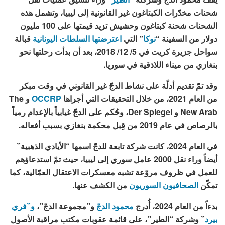
شحنات مخدّرات الكبتاغون غير القانونية إلى ليبيا، وتشمل هذه
الشحنات شحنة كبتاغون وحشيش تزيد قيمتها على 100 مليون
دولار من السفينة “
نوكا
” التي
اعترضتها السلطات اليونانية
قبالة
سواحل جزيرة كريت في 5/ 12/ 2018، بعد أن بدأت رحلتها نحو
بنغازي من ميناء اللاذقية في سوريا.
وقد تمّ تقديم أدلّة على نشاط الدجّ غير القانوني في وقت مبكر
من العام 2021، من خلال التحقيقات التي أجراها
OCCRP
و The
New Arab و Der Spiegel، وحُكم على الدجّ غيابياً بالإعدام رمياً
بالرصاص في عام 2019 من قِبل محكمة بنغازي بسبب أفعاله.
في العام 2024، كانت شركة تابعة للدجّ اسمها “الأيادي الذهبية”
أيضاً وراء نقل 2000 عامل سوري إلى ليبيا، حيث تمّ استدعاؤهم
للعمل في ظروف مروّعة تشبه معسكرات الاعتقال العمّالية، كما
تمكّن
الصحافيون السوريون
من الكشف عنها.
بدءاً من العام 2024، أُدرج
محمود الدج
ّ و”مجموعة الدجّ”،
و”فري
بيرد
” وشركة “الطير”، على قائمة عقوبات مكتب مراقبة الأصول