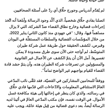
لم يُقدّم أندرياس وجورج حلّاق أي ردّ على أسئلة الصحافيين.
اتصلنا بفادي حلّاق شخصياً، الذي أكّد وجود الرسالة وأبلغنا أنه اتّخذ
إجراءات قضائية وخارج نطاق القضاء ضدّ الشركة، التي لا يزال
مساهماً فيها، وقال: “في جهودي منذ كانون الثاني/ يناير 2022،
من خلال المؤسّسات القضائية والسلطات المستقلّة في اليونان
وقبرص، لكشف الحقيقة حول طريقة عمل شركة طيران
المتوسّط، لم أواجه حتى الآن سوى طرق مسدودة لا يمكن
تفسيرها. آمل الآن أن يتمّ الكشف عن الأعمال غير القانونية
والمسؤولين عن تصرفات شركة الطيران هذه، وأن يتمّ حشد قادة
القضاء للقيام بواجبهم غير الواضح تماماً”.
ووفقاً للمحامين المشاركين في القضيّة، فقد تلقّى نائب المدّعي
العامّ الاستئنافي المعلومات والادّعاءات التي قدّمها فادي حلّاق
في رسالته، والذي كان ينظر في إحالتها إلى هيئة مكافحة غسل
الأموال. في الوقت نفسه، فإن مكتب المدّعي العامّ في أثينا لديه
الرسالة أيضاً، بعد دعوى قضائية من قِبل هيئة عامّة، ويجب عليه