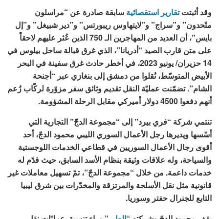
وقد أثبتت
تقارير استقصائية
سابقة صادرة عن “مراسلون
متّحدون” و”سراج” و”لايتهاوس ريبورتس” و”دير شبيغل” و”إل
بايس”، أن العديد من المهاجرين الـ 750 الذين عُثر عليهم لاحقاً
على متن قارب الصيد “أدريانا”، الذي غرق قبالة ساحل بيلوس في
14 حزيران/ يونيو 2023، في أخطر حادث غرق سفينة في البحر
الأبيض المتوسّط، نُقلوا من دمشق إلى بنغازي عبر “أجنحة
الشام”. تضمّنت عمليّة النقل تقديم وثائق سفر مزوّرة لركّاب زُعم
أنهم دفعوا 4500 دولار أميركي مقابل الرحلة المشؤومة.
تنتمي شركة “فري بيرد” إلى “مجموعة الدجّ” التجارية التي
أسّسها ويديرها رجل الأعمال السوري الليبي محمود الدجّ، أحد
أقوى رجال الأعمال السوريين في قطاعي الخدمات اللوجستية
والسياحة، وله علاقات وثيقة بنظام الأسد السابق، حيث قدّم له
خدمات داعمة. من خلال “مجموعة الدجّ”، تمّ تسهيل معاملات غير
قانونية مثل نقل الأسلحة والمرتزقة والمخدّرات بين شرق ليبيا
التابع للجنرال حفتر وسوريا.
يقف محمود الدجّ وشركته “
الطير
” وراء تنسيق عمليّات نقل