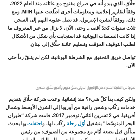
حلّاق، الذي يبدو أنه في صراع مفتوح مع عائلته منذ العام 2022،
وفقاً لتقارير إعلامية ومعلومات أخرى اطّلعت عليها MIIR. ومع
ذلك، ووفقاً لنشرة الإنتربول، قد تصل عقوبة التهم إلى السجن
ثلاث سنوات كحدّ أقصى. وحتى الآن، لا يزال من غير المعروف ما
إذا كانت السلطات اليونانية قد استجابت بأي شكل من الأشكال
لطلب التوقيف المؤقت وتسليم عائلة حلّاق إلى لبنان.
تواصل فريق التحقيق مع الشرطة اليونانية، لكن لم يتلقَّ رداً حتى
الآن.
صورة عن النشرة الحمراء من الإنتربول الدولي بحقّ جورج وأندرو حلّاق. حصري
ولكن كيف بدأ كلّ شيء؟ منذ إنشائها، وعدت شركة حلّاق بتقديم
خدمات ركّاب وشحن راقية من أوروبا إلى الشرق الأوسط وشمال
أفريقيا. في 2 تشرين الثاني/ نوفمبر 2017، قامت شركة “طيران
البحر المتوسّط” بتشغيل
أوّل رحلة
ركّاب لها، و
احتفلت
بها بحدث
متألّق قبل بضعة أيّام مع مجموعة من الضيوف: من رئيس
الأساقفة إيرونيموس ونيكوس باباندريو، إلى النائب السابق