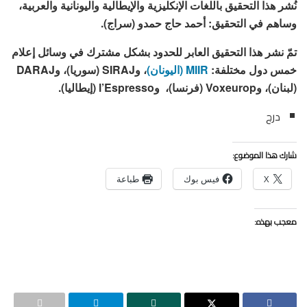
نُشر هذا التحقيق باللغات الإنكليزية والإيطالية واليونانية والعربية،
وساهم في التحقيق: أحمد حاج حمدو (سراج).
تمّ نشر هذا التحقيق العابر للحدود بشكل مشترك في وسائل إعلام
خمس دول مختلفة:
MIIR (اليونان)
، وSIRAJ (سوريا)، وDARAJ
(لبنان)، وVoxeurop (فرنسا)، وl’Espresso (إيطاليا).
درج
شارك هذا الموضوع:
X
فيس بوك
طباعة
معجب بهذه: