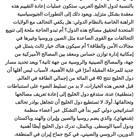
بالنسبة لدول الخليج العربي، ستكون عمليات إعادة التقييم هذه
معقدة بشكل متزايد. ويعود ذلك إلى التطورات الجيوسياسية
الراهنة الخاصة بالنظام الدولي: هل يكفي التحالف مع الولايات
المتحدة لتحقيق مصالح هذه الدول؟ أم تبدو الحاجة ملحة إلى تنويع
التحالفات مع القوى الصاعدة مثل الصين وروسيا وغيرها في
مجالات الأمن والطاقة؟ أم سيكون هناك خيار ثالث يتمثل في
إمكانية إدارة توازن حساس ومعقد بين المصالح الأميركية من
جهة، والمصالح الصينية والروسية من جهة ثانية؟ ويعد تحديد مسار
جديد للمرحلة المقبلة أمرًا في غاية الأهمية، لأسباب ليس أقلها أن
دول الخليج تنتج 40 في المائة من إجمالي الطاقة في العالم.
قبل فحص هذه الخيارات، لا بد من تسليط الضوء على استنباطات
(منطقية) عدة، ستدفع دول الخليج إلى إعادة تعريف مصالحها
وتحالفاتها. أولا، لا تستطيع دول الخليج أن تتجاهل بوادر تحالف
استراتيجي دولي كبير بدأ في التشكل عبر أعضاء منظمة
(شنغهاي)، والذي يضم روسيا والصين وإيران والهند وباكستان
ودول آسيا الوسطى. وبالمثل، تدرك دول الخليج أيضًا أهمية
الدورين، الروسي والصيني، في كبح جماح إيران في المنطقة،