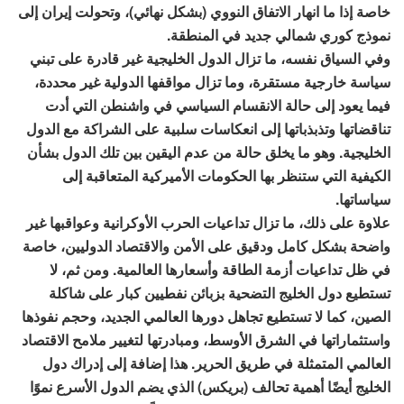
خاصة إذا ما انهار الاتفاق النووي (بشكل نهائي)، وتحولت إيران إلى
نموذج كوري شمالي جديد في المنطقة.
وفي السياق نفسه، ما تزال الدول الخليجية غير قادرة على تبني
سياسة خارجية مستقرة، وما تزال مواقفها الدولية غير محددة،
فيما يعود إلى حالة الانقسام السياسي في واشنطن التي أدت
تناقضاتها وتذبذباتها إلى انعكاسات سلبية على الشراكة مع الدول
الخليجية. وهو ما يخلق حالة من عدم اليقين بين تلك الدول بشأن
الكيفية التي ستنظر بها الحكومات الأميركية المتعاقبة إلى
سياساتها.
علاوة على ذلك، ما تزال تداعيات الحرب الأوكرانية وعواقبها غير
واضحة بشكل كامل ودقيق على الأمن والاقتصاد الدوليين، خاصة
في ظل تداعيات أزمة الطاقة وأسعارها العالمية. ومن ثم، لا
تستطيع دول الخليج التضحية بزبائن نفطيين كبار على شاكلة
الصين، كما لا تستطيع تجاهل دورها العالمي الجديد، وحجم نفوذها
واستثماراتها في الشرق الأوسط، ومبادرتها لتغيير ملامح الاقتصاد
العالمي المتمثلة في طريق الحرير. هذا إضافة إلى إدراك دول
الخليج أيضًا أهمية تحالف (بريكس) الذي يضم الدول الأسرع نموًا