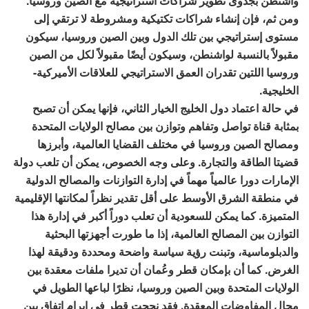
واشنطن بجدوى تطوير شراكات استراتيجية مع الصين وروسيا.
ومن ثم، فإن إنشاء شراكات تكتيكية ومشروطة لا ترتقي إلى
مستوى إستراتيجي بين تلك الدول وبين الصين وروسيا، سيكون
مقبولاً بالنسبة لواشنطن، وسيكون أيضًا مقبولاً لكل من الصين
وروسيا اللتين تقدران العمق الاستراتيجي للعلاقات الأميركية-
الخليجية.
في حالة اعتماد دول الخليج الخيار الثاني، فإنها يمكن أن تصبح
بمثابة قناة تواصل وتفاهم وتوازن بين مصالح الولايات المتحدة
ومصالح الصين وروسيا في مختلف القضايا العالمية، وأبرزها
قضيتا الطاقة والتجارة. وعلى وجه الخصوص، يمكن أن تلعب دولة
الإمارات دورا عالمياً مهماً في إدارة التوازنات والمصالح الدولية
في منطقة الشرق الأوسط على أقل تقدير نظراً لمكانتها الإقليمية
المتميزة. كما يمكن للسعودية أن تعلب دوراً أكبر في إدارة هذا
التوازن بين المصالح العالمية، إذا ما طورت أجهزتها البحثية
والدبلوماسية، وتبنت رؤية سياسة واضحة ومحددة ودقيقة لهذا
الغرض. كما أن بإمكان قطر وعُمان أن تديرا ملفات معقدة بين
الولايات المتحدة وبين الصين وروسيا، نظرًا لباعها الطويل في
مجال المفاوضات المعقدة. فقد نجحت قطر في إبرام اتفاق بين