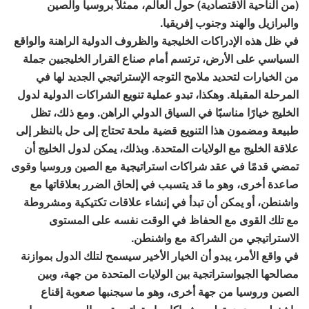
(من الناحية الاقتصادية) حول العالم، ممثلاً بروسيا والصين
والبرازيل والهند وجنوب إفريقيا.
في ظل هذه الإدراكات الخليجية والظروف الدولية الراهنة والواقع
السياسي على الأرض، ترتسم أمام صناع القرار الخليجيين جملة
من الخيارات لتحديد ملامح التوجه الإستراتيجي الجديد لها في
المرحلة المقبلة. وهكذا، تبدو عملية تنويع الشراكات الدولية لدول
الخليج خيارًا مناسبًا في السياق الدولي الراهن. ومع ذلك، تظل
طبيعة ومضمون هذا التنويع قضية ملحة تحتاج إلى حل بالنظر إلى
علاقة الخليج مع الولايات المتحدة. وبذلك، يمكن لدول الخليج أن
تمضي قدمًا في عقد شراكات استراتيجية مع الصين وروسيا وقوى
صاعدة أخرى، وهو ما قد يتسبب في إلحاق الضرر بعلاقاتها مع
واشنطن، أو يمكن أن تبدأ في إنشاء علاقات تكتيكية ومشروطة
مع تلك القوى مع الحفاظ في الوقت نفسه على المستوى
الاستراتيجي من الشراكة مع واشنطن.
في واقع الأمر، يبدو أن الخيار الأخير سيسمح لتلك الدول بموازنة
مصالحها الجيواستراتجية بين الولايات المتحدة من جهة، وبين
الصين وروسيا من جهة أخرى، وهو ما سيجنبها صعوبة إقناع