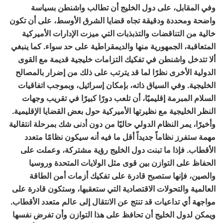
وفي المقابل، على دول الخليج أن تطالب واشنطن بسياسة
واضحة ومحددة ودقيقة تجاه قضايا الشرق الأوسط، على أن تكون
خالية من التناقضات والتذبذبات التي ميزت الإدارات الأميركية
المتعاقبة، الجمهورية منها والديمقراطية على حد سواء. كما ينبغي
ألا تتدخل واشنطن في تفكيك التزامات خليجية قديمة مع القوى
الدولية الأخرى نظرًا لما قد يترتب على ذلك من إضرار بالمصالح
الخليجية. وفي السياق ذاته، بإمكان إسرائيل، وبموجب اتفاقيات
السلام المبرمة إقليميًا، أن تلعب دورًا كبيرًا في تقريب وجهات
النظر الخليجية مع نظيرتها الأميركية حول بعض القضايا الإقليمية.
وأخيرًا، يمر النظام الدولي حاليًا من دون أدنى شك بمرحلة انتقالية
مهمة ستفرز نظاماً جديداً أقل ما فيه أنه سيكون نظامًا متعدد
الأقطاب. فإذا ما تبنت دول الخليج رؤية مشتركة، وعملت على
الحفاظ على التوازن بين قوى مثل الولايات المتحدة وروسيا
والصين، فإنها ستصبح قادرة على تفكيك أزمات أمن الطاقة
العالمية والتحولات الاقتصادية التي ستعقبها، وستكون قادرة على
مواجهة أي تداعيات قد تنتج عن الانتقال إلى عالم متعدد الأقطاب.
ويمكن لدول الخليج أن تحافظ على هذا التوازن وأن تفرض نفسها