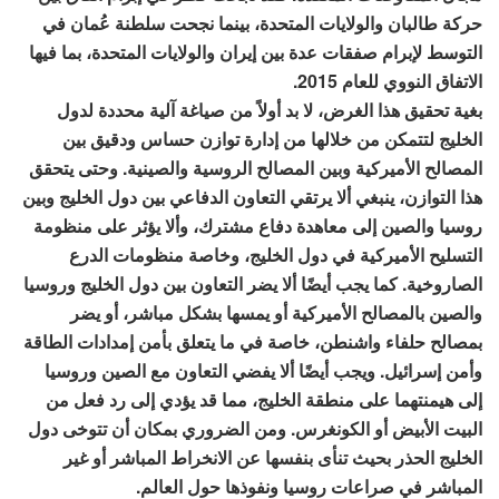
حركة طالبان والولايات المتحدة، بينما نجحت سلطنة عُمان في
التوسط لإبرام صفقات عدة بين إيران والولايات المتحدة، بما فيها
الاتفاق النووي للعام 2015.
بغية تحقيق هذا الغرض، لا بد أولاً من صياغة آلية محددة لدول
الخليج لتتمكن من خلالها من إدارة توازن حساس ودقيق بين
المصالح الأميركية وبين المصالح الروسية والصينية. وحتى يتحقق
هذا التوازن، ينبغي ألا يرتقي التعاون الدفاعي بين دول الخليج وبين
روسيا والصين إلى معاهدة دفاع مشترك، وألا يؤثر على منظومة
التسليح الأميركية في دول الخليج، وخاصة منظومات الدرع
الصاروخية. كما يجب أيضًا ألا يضر التعاون بين دول الخليج وروسيا
والصين بالمصالح الأميركية أو يمسها بشكل مباشر، أو يضر
بمصالح حلفاء واشنطن، خاصة في ما يتعلق بأمن إمدادات الطاقة
وأمن إسرائيل. ويجب أيضًا ألا يفضي التعاون مع الصين وروسيا
إلى هيمنتهما على منطقة الخليج، مما قد يؤدي إلى رد فعل من
البيت الأبيض أو الكونغرس. ومن الضروري بمكان أن تتوخى دول
الخليج الحذر بحيث تنأى بنفسها عن الانخراط المباشر أو غير
المباشر في صراعات روسيا ونفوذها حول العالم.