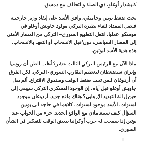
كليشدار أوغلو، ذي الصلة والتحالف مع دمشق.
تحت ضغط بوتين وخامنئي، وافق الأسد على إيفاد وزير خارجيته
فيصل المقداد للقاء نظيره التركي مولود جاويش أوغلو في
موسكو. عمليا، انتقل التطبيع السوري– التركي من المسار الأمني
إلى المسار السياسي، دون/قبل الانسحاب أو التعهد بالانسحاب.
هذه هدية الأسد لبوتين.
ماذا الآن مع الرئيس التركي الثالث عشر؟ أغلب الظن أن روسيا
وإيران ستضغطان لتعظيم التقارب السوري- التركي. لكن الفرق
أن أردوغان ليس تحت ضغط الوقت وصندوق الاقتراع. ألم يقل
جاويش أوغلو قبل أيام، إن الوجود العسكري التركي سيبقى إلى
حين إزالة التهديد الإرهابي؟ هناك واقع جديد، أردوغان موجود
لسنوات. الأسد موجود لسنوات. كلاهما في حاجة الى بوتين.
السؤال كيف سيتعاملان مع الواقع الجديد. جزء من الجواب عند
بوتين إذا سمحت له حرب أوكرانيا ببعض الوقت للتفكير في الشأن
السوري.