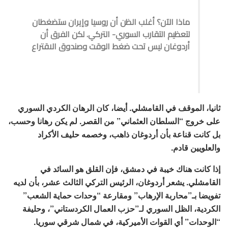
ماذا الآن؟ أغلب الظن أن روسيا وإيران ستضغطان
لتعظيم التقارب السوري- التركي. لكن الفرق أن
أردوغان ليس تحت ضغط الوقت وصندوق الاقتراع
ثانيا، الموقف في القامشلي. أيضا، كان الرهان الكردي السوري
على خروج “السلطان العثماني” من القصر. لم يكن رهانا وحسب،
بل كانت قناعة بأن أردوغان ذاهب، وخصمه حليف الأكراد
والعلويين قادم.
إذا كانت هناك خيبة في دمشق، فإن القلق هو السائد في
القامشلي. يشعر أردوغان، الرئيس التركي الثالث عشر، بأن لديه
تفويضا بـ”محاربة الإرهاب” ومقارعة “وحدات حماية الشعب”
الكردية، الظل السوري لـ”حزب العمال الكردستاني”، وحليفة
“الوحدات” أي القوات الأميركية، في شمال شرقي سوريا.