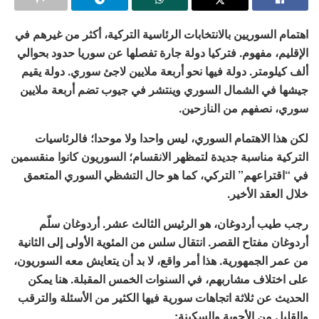
اهتمام السوريين بالانتخابات الرئاسية التركية، أكثر من غيرهم في
الإقليم، مفهوم. فتركيا دولة جارة تفصلها عن سوريا حدود بحوالي
ألف كيلومتر. دولة فيها نحو أربعة ملايين لاجئ سوري. دولة يقيم
جيشها في الشمال السوري وينتشر في جيوب تضم أربعة ملايين
سوري، نصفهم من النازحين.
لكن هذا الاهتمام السوري، ليس واحدا ولا موحدا؛ فالرئاسيات
التركية مناسبة جديدة لتمظهر الانقسام؛ السوريون كانوا منقسمين
في “اقتراعهم” التركي، كما هو حال التشظي السوري المتعمق
خلال العقد الأخير.
رجب طيب أردوغان، هو الرئيس الثالث عشر. أردوغان سلّم
أردوغان مفتاح القصر. انتقال سلس من المئوية الأولى إلى الثانية
من عمر الجمهورية. هذا أمر واقع، لا بد أن يتعايش معه السوريون،
على اختلاف مشاربهم، في السنوات الخمس المقبلة. هنا يمكن
الحديث عن ثلاثة اتجاهات سورية فيها الكثير من الأسئلة والترقب
والقليل من الأجوبة والسكينة: