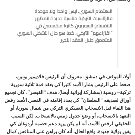
الاهتمام السوري، ليس واحدا ولا موحدا؛
فالرئاسيات التركية مناسبة جديدة لتمظهر
الانقسام؛ السوريون كانوا منقسمين في
“اقتراعهم” التركي، كما هو حال التشظي السوري
المتعمق خلال العقد الأخير
أولا، الموقف في دمشق. معروف أن الرئيس فلاديمير بوتين،
ضغط على الرئيس بشار الأسد كثيرا كي يعقد قمة ثلاثية سورية-
تركية– روسية (بمشاركة إيرانية أيضا). هدف “القيصر”، كان تجميع
أوراق لصديقه “السلطان” كي يمدد إقامته في القصر. الأسد رفض
هذا اللقاء قبل الانسحاب العسكري التركي من شمال سوريا، أو
التعهد بالانسحاب، أو وضع جدول زمني بالانسحاب. لكن السبب
الحقيقي لرفض الأسد، أنه لم يكن يريد دعم خصمه أردوغان كي
يفوز بولاية جديدة. واقع الحال، أنه كان يراهن على المنافس كمال