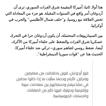
هذا أولا. ثانيا، أميركا المقيمة شرق الفرات السوري، ترى أن
أردوغان أمر واقع في السنوات المقبلة. هو جزء من المعادلة التي
تخص العلاقة مع روسيا، و”حلف شمال الأطلسي” والحرب في
أوكرانيا.
بين السيناريوهات المحتملة، أن يكون أردوغان حرا في التحرك
عسكريا شرق الفرات والضغط على حلفاء أميركا من الأكراد.
أيضا، ضغط روسي لتفاهم سوري– تركي ضد حلفاء أميركا.
الحديث هنا عن “قوات سوريا الديمقراطية”.
فوز أردوغان، قوبل باحتفالات من معارضين
ولاجئين. الأيام وحدها ستثبت ما إذا كانوا محقين
في مشاعرهم وحساباتهم بين معادلات عربية
وإقليمية ودولية، فيها كثير من الصفقات
والحسابات الجيوسياسية