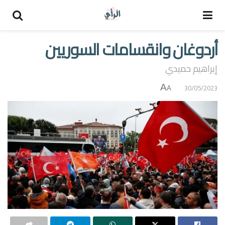
أردوغان وانقسامات السوريين
إبراهيم حميدي
A
30/05/2023
A