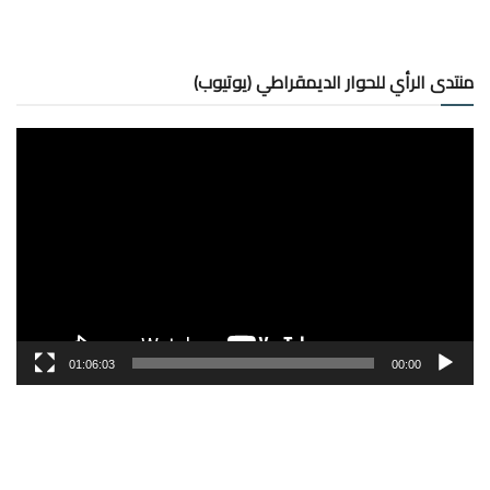
منتدى الرأي للحوار الديمقراطي (يوتيوب)
مشغل
الفيديو
01:06:03
00:00