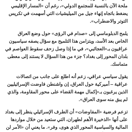
ملحة الآن بالنسبة للمجتمع الدولي»، رغم أن «المسار الإقليمي
يضغط باتجاه إنهاء جيل من الميليشيات التي أسهمت في تكريس
التوتر والاضطراب».
يلمح الدبلوماسي إلى «صدام في الرؤى» حول وضع العراق
الخاص بعد الأسد، ويتزامن هذا التلميح مع سؤال يصفه سياسيون
عراقيون بـ«العجائبي»، في ما إذا وصل زحف سقوط العواصم في
بلدان المحور إلى بغداد؟ جزء من هذا السؤال لا يستند إلى معطى
متماسك.
يقول سياسي عراقي، زعم أنه اطلع على جانب من اتصالات
عراقية – أميركية حول العراق، إن واشنطن فاوضت الإسرائيليين
الذين يرغبون بـ«إكمال مهمة القضاء على محور المقاومة، والذي
لم يبق منه سوى العراق».
تزعم فرضية «المفاوضات» أن الطرف الإسرائيلي ينظر إلى بغداد
على أنها «الذخيرة الأهم لطهران، التي ستعيد من خلال مواردها
المالية والسياسية المحور الذي هوى، وفر». ما يعني أن «الأمر لن