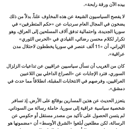
بيده الآن ورقة رابحة».
لا يفصح السياسيون الشيعة عن هذه المخاوف علناً. بدلاً من ذلك
يضخون في المجال العام سرديات عن «حكم المتطرفين» في
سوريا الجديدة، واحتمالية تدفق آلاف المسلحين إلى العراق، وهو
تكرار لكلام محسن رضائي، القيادي في «الحرس الثوري»
الإيراني، أن «11 ألف عنصر في سوريا يخططون لاحتلال مدن
عراقية».
كان من الغريب أن نسأل سياسيين عراقيين عن تداعيات الزلزال
السوري، فترد الإجابات عن «الصراع الداخلي بين اللاعبين
العراقيين، وفرصهم في الانتخابات المقبلة، انطلاقاً مما حدث في
دمشق».
يتعزز الحديث عن هذين المسارين بوقائع على الأرض. إذ تسافر
شخصية سياسية عراقية إلى سوريا، حاملة رسالة من السوداني.
لم يتسن الحصول على تأكيد من مصدر مستقل أو حكومي عن
الرسالة، لكن مطلعين أبلغوا «الشرق الأوسط» أن «مضمونها هو