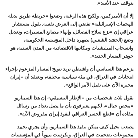
يتوقف عند الأسد».
إلا أن الأميركيين، ولكبح هذه الرغبة، وضعوا «خريطة طريق بديلة
للهجمات الإسرائيلية» تفضي إلى الغرض نفسه. يقول مستشار
عراقي إن «نزع سلاح الفصائل، وإنهاء مصانع المسيرات، وتعديل
وضع (الحشد الشعبي) بصهره داخل المؤسسة الحكومية،
وانسحاب الميليشيات ومكاتبها الاقتصادية من المدن السنية، هو
جوهر المسار الجديد».
يزعم هذا السياسي أن واشنطن تريد تتويج المسار المزعوم بإجراء
انتخابات في العراق، في بيئة سياسية مختلفة، وتعتقد أن «إيران
مجبرة الآن على تقبل الأمر الواقع».
تقول ثلاث شخصيات من «الإطار التنسيقي» إن هذا السيناريو
«محض خيال»، لكنهم يعترفون بأن ما يصل بغداد من رسائل
مفاده أن «قطع الجسر العراقي لنفوذ إيران مفروض الآن».
يصعب تخيل كيف يمكن تنفيذ هذا السيناريو، وأن يجري تحييد
مجموعات تضخمت في العراق، وتكرست بنيوياً في المؤسسات