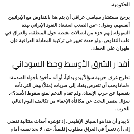
الحكومية.
يرجح مستشار سياسي عراقي أن يتم هذا بالتفاوض مع الإيرانيين
أنفسهم، ويقول: «من الصعب استبعاد النفوذ الإيراني بهذه
السهولة. إنهم جزء من اتصالات نشطة حول المنطقة، والعراق في
قلب التفاوض، ولو حدث تغيير في تركيبة المعادلة العراقية فإن
طهران على الخط».
أقدار الشرق الأوسط وحظ السوداني
تطرح غرف حزبية سؤالاً يبدو بدائياً، أو أنه مأخوذ بأجواء الصدمة:
«لماذا يجب أن تتعرض بغداد إلى ضربات (مثلاً) وهي التي نأت
بنفسها عن حرب الإسناد، ولم تقدم الدعم لمنع سقوط الأسد؟».
سؤال يضمر البحث عن مكافأة الإعفاء من تكاليف اليوم التالي
للحرب.
لا يبدو أن هذا هو السياق الإقليمي، إذ تؤشره أحداث متتالية تفضي
إلى أن تغييراً في العراق مطلوب إقليمياً، حتى لا يجد نفسه أمام