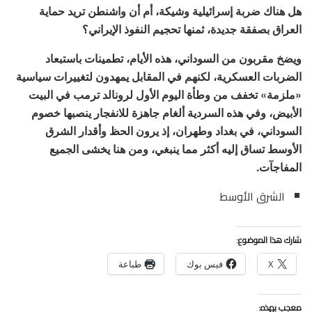
هل هناك ضربة إسرائيلية وشيكة، أم أن واشنطن تريد حماية
العراق بصفقة جديدة، ثمنها تحجيم النفوذ الإيراني؟
ويضخ مقربون من السوداني، هذه الأيام، تطمينات باستبعاد
الضربات العسكرية، لكنهم في المقابل يمهدون لتغييرات سياسية
«ملزمة» تخفف من وطأة اليوم الأول لرونالد ترمب في البيت
الأبيض، وفي هذه السردية ألغام جاهزة للانفجار ينصبها خصوم
السوداني، في بغداد وطهران، إذ يرون الحظ وأقدار الشرق
الأوسط تساق إليه أكثر مما ينبغي، ومن هنا يخشى الجميع
المفاجآت.
الشرق الأوسط
شارك هذا الموضوع:
X
فيس بوك
طباعة
معجب بهذه: