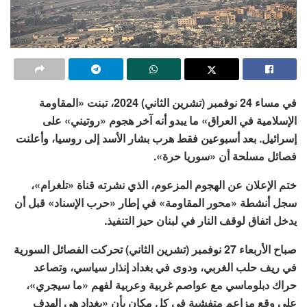
في مساء 24 نوفمبر (تشرين الثاني) 2024، تبنت «المقاومة
الإسلامية في العراق» ما يبدو أنه آخر هجوم «روتيني» على
إسرائيل. بعد أسبوعين فقط هرب بشار الأسد إلى روسيا، وأعلنت
فصائل مسلحة أن «سوريا حرة».
ختم الإعلان عن الهجوم المزعوم، الذي نشرته قناة «تلغرام»،
سجل أنشطة «محور المقاومة» في إطار «حرب الإسناد» قبل أن
يدخل اتفاق لوقف النار في لبنان حيز التنفيذ.
صباح الأربعاء 27 نوفمبر (تشرين الثاني) تحركت الفصائل السورية
في ريف حلب الغربي، ودوى في بغداد إنذار سياسي، وتصاعد
حراك دبلوماسي مع عواصم غربية وعربية لفهم «ما سيجري»،
على وقع مزاعم متفشية في كل مكان بأن «بغداد هي الهدف