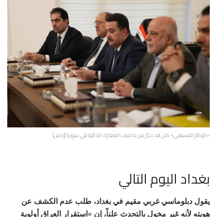
«الإطار التنسيقي» كان قد حذّر من تداعيات المعارك الدائرة في سوريا (إكس)
بغداد اليوم التالي
يقول دبلوماسي غربي مقيم في بغداد، طلب عدم الكشف عن
هويته لأنه غير مخول بالتحدث علناً، إن «استقرار العراق أولوية