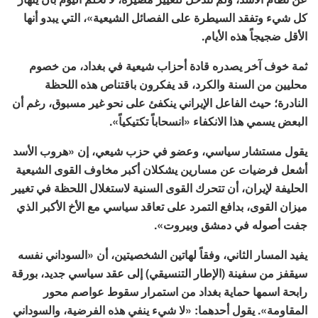
كل شيء وتفقد السيطرة على الفصائل الشيعية»، التي يبدو أنها
الأقل ضجيجاً هذه الأيام.
ثمة خوف آخر يصدره قادة أحزاب شيعية في بغداد، من خصوم
محليين من السنة والكرد، قد يفكرون باقتناص هذه اللحظة
النادرة؛ حيث الفاعل الإيراني ينكفئ على نحو غير مسبوق، رغم أن
البعض يسمي هذا الانكفاء «انسحاباً تكتيكياً».
يقول مستشار سياسي، وعضو في حزب شيعي، إن «هروب الأسد
أشعل فرضيات عن مسارين يشكلان أكبر مخاوف القوى الشيعية
الحليفة لإيران، أن تتحرك القوى السنية لاستغلال اللحظة في تغيير
ميزان القوى، بدافع التمرد على تعاقد سياسي مع الأخ الأكبر الذي
جفت أصوله في دمشق وبيروت».
يفيد المسار الثاني، وفقاً لهاتين الشخصيتين، أن «السوداني نفسه
سيقفز من سفينة (الإطار التنسيقي) إلى عقد سياسي جديد، بورقة
رابحة اسمها حماية بغداد من استمرار سقوط عواصم محور
المقاومة». يقول أحدهما: «لا شيء ينفي هذه الفرضية، والسوداني