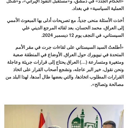
«الحكام الجدد» في دمشق، و«مستقبل النفوذ الإيراني»، و«شكل
العملية السياسية» في بغداد.
أخذت الأسئلة منحى جدياً، مع تصريحات أدلى بها المبعوث الأممي
إلى العراق، محمد الحسان، بعد لقائه المرجع الديني علي
السيستاني، في النجف يوم 12 ديسمبر 2024.
«أطلعتُ السيد السيستاني على لقاءات جرت في مقر الأمم
المتحدة في نيويورك حول العراق. الأوضاع في المنطقة صعبة
ومتغيرة ومتسارعة (…) العراق يحتاج إلى قرارات جريئة وعاجلة
ونحن نقول، خير البر عاجله، ونشجع أصحاب القرار على اتخاذ
القرارات المطلوب اتخاذها، والتي بعضها طال أمدها، لهذا البلد من
مصالحة وتصالح».