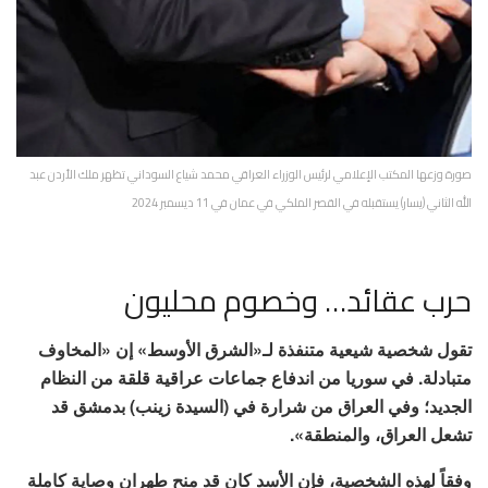
صورة وزعها المكتب الإعلامي لرئيس الوزراء العراقي محمد شياع السوداني تظهر ملك الأردن عبد
الله الثاني (يسار) يستقبله في القصر الملكي في عمان في 11 ديسمبر 2024
حرب عقائد… وخصوم محليون
تقول شخصية شيعية متنفذة لـ«الشرق الأوسط» إن «المخاوف
متبادلة. في سوريا من اندفاع جماعات عراقية قلقة من النظام
الجديد؛ وفي العراق من شرارة في (السيدة زينب) بدمشق قد
تشعل العراق، والمنطقة».
وفقاً لهذه الشخصية، فإن الأسد كان قد منح طهران وصاية كاملة