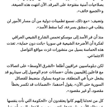
بصلاحيات أمنية مفتوحة على المرقد. الآن انتهت هذه الصيغة،
و«الجميع خائف».
وتضيف: «مع ذلك، نسمع تطمينات دولية من أن مسار الأمور لن
ينقلب في دمشق بسرعة، كما سقط الأسد».
منذ أن فر الأسد إلى موسكو تحمس الشارع الشيعي العراقي
لفكرة أن الأضرحة الشيعية في سوريا «باتت دون حماية». تغذت
هذه الحماسة بسيل من منشورات غزت مواقع التواصل
الاجتماعي.
لكن دبلوماسيين عراقيين أطلعا «الشرق الأوسط» على اتصالات
مع فاعلين إقليميين بشأن «ضمانات عدم الوصول إلى سيناريو قد
يشعل حرباً في المنطقة، مدعومة بسلوك منضبط للفصائل
السورية حتى الآن». يقول أحدهما: «الضمانات قد تكسر بخطأ
مقصود، أو غير مقصود».
كل من تحدثنا إليهم كانوا يعتقدون أن «الحكومة التي نأت بنفسها
عن نظام الأسد، ولم تتدخل لتغيير مصيره، لا تحلم اليوم بأن ينهار