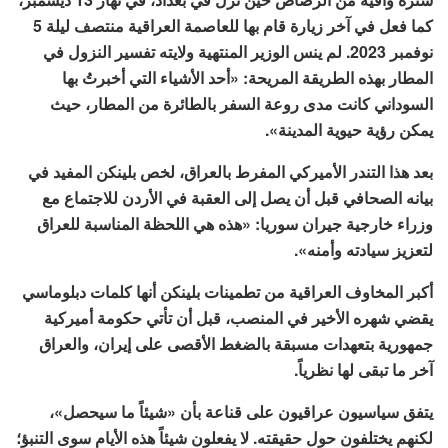
كما فعل في آخر زيارة قام بها للعاصمة العراقية منتصف ليلة 5
نوفمبر 2023. لم ينس الوزير المنتهية ولايته تفسير النزول في
المطار بهذه الطريقة المريحة: «أحد الأشياء التي أخبرتُ بها
السوداني كانت مدى روعة السفر بالطائرة من المطار، حيث
يمكن رؤية حيوية المدينة».
بعد هذا التندر الأميركي المفرط بالعراق، لخص بلينكن المفيد في
بيانه الصحافي قبل أن يصل إلى العقبة في الأردن للاجتماع مع
وزراء خارجية جيران سوريا: «هذه هي اللحظة المناسبة للعراق
لتعزيز سيادته وأمنه».
أكبر المخاوف العراقية من تطمينات بلينكن أنها كلمات دبلوماسي
يقضي شهره الأخير في المنصب، قبل أن تأتي حكومة أميركية
جمهورية بتعهدات مسبقة بالضغط الأقصى على إيران، والعراق
آخر ما تبقى لها نظرياً.
يتفق سياسيون عراقيون على قناعة بأن «شيئاً ما سيحصل»،
لكنهم يختلفون حول حقيقته. لا يفعلون شيئاً هذه الأيام سوى التنبؤ؛