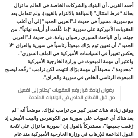
أحمد القربي، أن البنوك والشركات الخاصة في العالم ما تزال
بحالة “فرط امتثال” (المبالغة بالالتزام بالقيود)، ولم تتعامل بعد
مع سورية، مشيراً في حديث لـ”العربي الجديد” إلى أن أغلب
العقوبات الأميركية على سورية “إما عُلّقت أو أُزيلت نهائياً”. من
جهته، رأى الباحث السوري رضوان زيادة، في حديث لـ”العربي
الجديد”، أن تعيين توم برّاك مبعوثاً رئاسياً في سورية والعراق “لا
يعكس تغييراً في السياسات الأميركية في الملف السوري”.
واعتبر أن مهمة المبعوث في وزارة الخارجية الأميركية
“محدودة”، مضيفاً أن مهمة برّاك انتهت، لكن ترامب “رفّعه ليصبح
المبعوث الرئاسي الخاص في سورية والعراق”.
رضوان زيادة: قرار رفع العقوبات “يحتاج إلى تفعيل
من قبل القطاع الخاص في الولايات المتحدة
ووفق زيادة، هناك تقدير كبير من ترامب لبرّاك، موضحاً أنه “لم
يعد هناك أي عقوبات على سورية من الكونغرس والبيت الأبيض، إذ
رُفعت جميعها”، مستدركاً بالقول إن “سورية ما تزال على لائحة
الدول الداعمة للإرهاب في وزارة الخارجية الأميركية منذ عام