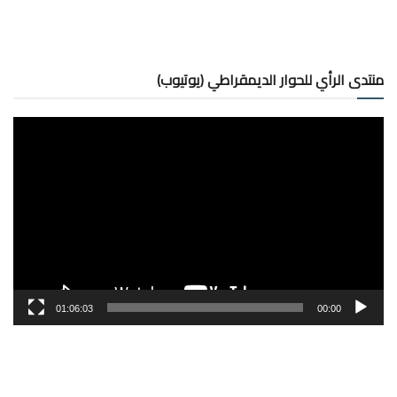
منتدى الرأي للحوار الديمقراطي (يوتيوب)
مشغل
الفيديو
01:06:03
00:00