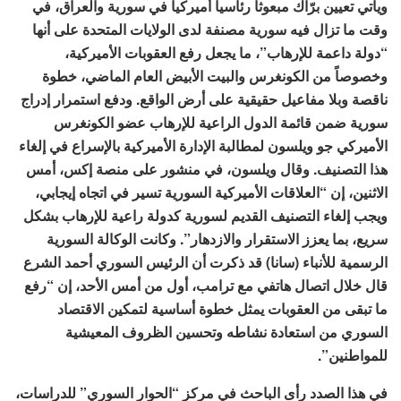
ويأتي تعيين برّاك مبعوثاً رئاسياً أميركياً في سورية والعراق، في
وقت ما تزال فيه سورية مصنفة لدى الولايات المتحدة على أنها
“دولة داعمة للإرهاب”، ما يجعل رفع العقوبات الأميركية،
وخصوصاً من الكونغرس والبيت الأبيض العام الماضي، خطوة
ناقصة وبلا مفاعيل حقيقية على أرض الواقع. ودفع استمرار إدراج
سورية ضمن قائمة الدول الراعية للإرهاب عضو الكونغرس
الأميركي جو ويلسون لمطالبة الإدارة الأميركية بالإسراع في إلغاء
هذا التصنيف. وقال ويلسون، في منشور على منصة إكس، أمس
الاثنين، إن “العلاقات الأميركية السورية تسير في اتجاه إيجابي،
ويجب إلغاء التصنيف القديم لسورية كدولة راعية للإرهاب بشكل
سريع، بما يعزز الاستقرار والازدهار”. وكانت الوكالة السورية
الرسمية للأنباء (سانا) قد ذكرت أن الرئيس السوري أحمد الشرع
قال خلال اتصال هاتفي مع ترامب، أول من أمس الأحد، إن “رفع
ما تبقى من العقوبات يمثل خطوة أساسية لتمكين الاقتصاد
السوري من استعادة نشاطه وتحسين الظروف المعيشية
للمواطنين”.
في هذا الصدد رأى الباحث في مركز “الحوار السوري” للدراسات،