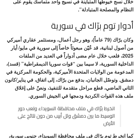
خلال نسج خيوطها المتباينة في نسيج واحد متماسك يقوم على
النظام والمصلحة المتبادلة”.
أدوار توم برّاك في سورية
وكان برّاك (79 عاماً)، وهو رجل أعمال، ومستثمر عقاري أميركي
من أصول لبنانية، قد عُيّن مبعوثاً خاصاً إلى سورية في مايو/ أيار
2025، فلعب خلال عام مضى أدواراً في العديد من الملفات
الداخلية السورية، لا سيما بين “قوات سوريا الديمقراطية” (قسد)،
المدعومة من الولايات المتحدة الأميركية، والحكومة المركزية في
دمشق. وتوصّل الجانبان، بدفع من برّاك، إلى اتفاق، في يناير/كانون
الثاني الماضي، قطع مراحل متقدمة للتنفيذ، ونصّ على إغلاق
ملف هذه القوات الكردية ودمجها في الجيش السوري.
انخرط برّاك في ملف محافظة السويداء ولعب دور
الوسيط ما بين دمشق وتل أبيب من دون نتائج على
الأرض
كما انخرط توم برّاك في ملف محافظة السويداء، جنوبي سورية،