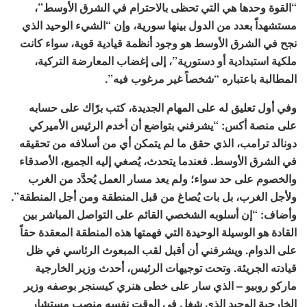
“القوة وحدها هي التي تحظى بالاحترام في الشرق الأوسط”،
مستشهداً بعدد من الدول بينها سورية، وإن “الشيء الوحيد الذي
نجح في الشرق الأوسط هو وجود أنظمة قيادية قوية، سواء كانت
ملكية استبدادية أو دستورية”، إلى إغضاب المعارضة التركية،
المطالبة باعتباره “شخصاً غير مرغوب فيه”.
وفي أول تعليق له على المهام الجديدة، كتب برّاك على حسابه
على منصة أكس: “يشرفني بتواضع أن أخدم الرئيس الأميركي
دونالد ترامب، الذي حقق ما لم يتمكن أي من أسلافه من تحقيقه
في الشرق الأوسط. فعندما يتحدث، يُصغي إليه الجميع، الأصدقاء
والخصوم على حد سواء؛ ولم يعد مسار العمل يُحدَّد من الغرب
ولأجل الغرب، بل بات يُصاغ من قبل المنطقة ومن أجل المنطقة”.
وأضاف: “إن أسلوبه الشخصي القائم على التواصل المباشر بين
القادة هو الوسيلة الوحيدة التي فهمتها هذه المنطقة المعقدة حقاً
على الدوام. ويشرفني أن أقبل لقب المبعوث الرئاسي في ظل
قيادته الجريئة. وتحت توجيهات الرئيس، أحدث وزير الخارجية
ماركو روبيو – الذي سار على خطى هنري كيسنجر بوصفه وزير
الخارجية الوحيد الذي شغل في الوقت نفسه منصب مستشار