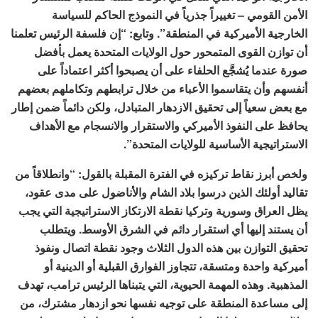
الأمن القومي – تغييراً جذرياً في النموذج الحاكم للسياسة
الخارجية الأميركية في المنطقة”. وتابع: “إن فلسفة الرئيس تعلمنا
أن توازن القوى المتمحور حول الولايات المتحدة يعمل بأفضل
صورة عندما يُشجَّع الحلفاء على أن يصبحوا أكثر اعتماداً على
أنفسهم وأن يتقاسموا الأعباء من خلال ترابطهم وتكاملهم بعضهم
مع بعض سعياً إلى تحقيق الازدهار المتبادل، ولكن دائماً ضمن إطار
يحافظ على النفوذ الأميركي والاستقرار والانسجام مع الأهداف
الاستراتيجية الأساسية للولايات المتحدة”.
ولخص أبرز نقاط تركيزه في الفترة المقبلة بالقول: “وانطلاقاً من
تقاليد أولئك الذين درسوا بلاد الشام والأناضول على مدى عقود،
يظل العراق وسورية وتركيا نقطة الارتكاز الاستراتيجية التي يجب
أن يستند إليها أي استقرار دائم في الشرق الأوسط. ويتطلب
تحقيق التوازن بين هذه الدول الثلاث وجود نقطة اتصال ونفوذ
أميركية واحدة ومتسقة، تتجاوز الفوارق القبلية أو الدينية أو
المذهبية. وهذه المهمة الحيوية، التي يتبناها الرئيس ترامب، تهدف
إلى مساعدة المنطقة على توجيه نفسها نحو ازدهار مشترك، من