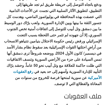
ودفع باتجاه التوصل إلى خريطة طريق لم تجد طريقها إلى
التطبيق، لتطويق الآثار السلبية التي نجمت عن الأحداث الدامية
التي عصفت بهذه المحافظة في يوليو/تموز الماضي، وهدمت كل
جسور الثقة ما بينها وبين الإدارة السورية. ولعب برّاك دور الوسيط
ما بين دمشق وتل أبيب للتوصل إلى اتفاقات أمنية تخص الجنوب
السوري، إلا أن جهوده لم تثمر حتى اللحظة بسبب التعنت
الإسرائيلي ورفض رئيس حكومة الاحتلال بنيامين نتنياهو الانسحاب
من أراضٍ احتلتها القوات الإسرائيلية بعد سقوط نظام بشار الأسد
في ديسمبر/ كانون الأول 2024، ووضعه شروطاً ترى دمشق أنها
تمس السيادة على جزء من الأراضي السورية وتنسف الاتفاقيات
التي ظلت حاكمة للعلاقة مع وتل أبيب نحو 50 عاماً. وحشد برّاك
التأييد للإدارة السورية وأسهم إلى حد بعيد في
رفع العقوبات
الأميركية
عن سورية لمنحها فرصة للخروج من سنوات من
المعاناة والفظائع التي لا توصف.
ملف العقوبات