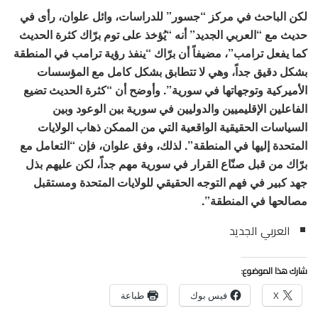
لكن الباحث في مركز “جسور” للدراسات، وائل علوان، رأى في
حديث مع “العربي الجديد” أنه “يُؤخذ على توم برّاك كثرة الحديث
كما يفعل ترامب”، مضيفاً أن برّاك “ينفذ رؤية ترامب في المنطقة
بشكل دقيق جداً، وهي لا تتطابق بشكل كامل مع المؤسسات
الأميركية وتوجهاتها في سورية”. وأوضح أن “كثرة الحديث تضيع
الفاعلين الإقليميين والدوليين في سورية بين الوعود وبين
السياسات الحقيقية الواقعية التي من الممكن ذهاب الولايات
المتحدة إليها في المنطقة”. لذلك، وفق علوان، فإن “التعامل مع
برّاك من قبل صنّاع القرار في سورية مهم جداً، لكن عليهم بذل
جهد كبير في فهم التوجه الحقيقي للولايات المتحدة ومستقبل
مصالحها في المنطقة”.
العربي الجديد
شارك هذا الموضوع:
X
فيس بوك
طباعة