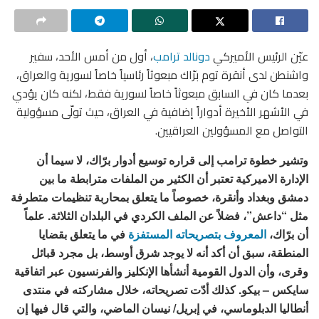
عيّن الرئيس الأميركي
دونالد ترامب
، أول من أمس الأحد، سفير
واشنطن لدى أنقرة توم برّاك مبعوثاً رئاسياً خاصاً لسورية والعراق،
بعدما كان في السابق مبعوثاً خاصاً لسورية فقط، لكنه كان يؤدي
في الأشهر الأخيرة أدواراً إضافية في العراق، حيث تولّى مسؤولية
التواصل مع المسؤولين العراقيين.
وتشير خطوة ترامب إلى قراره توسيع أدوار برّاك، لا سيما أن
الإدارة الاميركية تعتبر أن الكثير من الملفات مترابطة ما بين
دمشق وبغداد وأنقرة، خصوصاً ما يتعلق بمحاربة تنظيمات متطرفة
مثل “داعش”، فضلاً عن الملف الكردي في البلدان الثلاثة. علماً
أن برّاك،
المعروف بتصريحاته المستفزة
في ما يتعلق بقضايا
المنطقة، سبق أن أكد أنه لا يوجد شرق أوسط، بل مجرد قبائل
وقرى، وأن الدول القومية أنشأها الإنكليز والفرنسيون عبر اتفاقية
سايكس – بيكو. كذلك أدّت تصريحاته، خلال مشاركته في منتدى
أنطاليا الدبلوماسي، في إبريل/ نيسان الماضي، والتي قال فيها إن