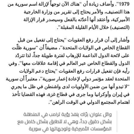
1979”. وأضاف زيادة أن “هناك الآن توجهاً لإزالة اسم سورية من
هذا التصنيف، والأمر يحتاج إلى تقرير من وزارة الخارجية
الأميركية، وأعتقد أنها أعدّته بالفعل وسيصدر قرار الإزالة
(التصنيف) خلال الأيام القليلة المقبلة”.
وأشار إلى أن قرار رفع العقوبات “يحتاج إلى تفعيل من قبل
القطاع الخاص في الولايات المتحدة”، مضيفاً أن “سورية ظلّت
على لائحة الدول الداعمة للإرهاب لفترة طويلة جداً، لذا تتردّد
الدول والقطاع الخاص عبر العالم في إقامة علاقات معها”. وفي
رأيه فإن تفعيل قرارات رفع العقوبات “يحتاج دعم الولايات
المتحدة لعقد مؤتمر دولي لإعادة إعمار سورية”، معتبراً أن سورية
“لا تبدو أنها من ضمن الأولويات لدى واشنطن في ظل ما يجري
في إيران وأوكرانيا وما جرى في قطاع غزة، فهذه القضايا تأخذ
اهتمام المجتمع الدولي في الوقت الراهن”.
وائل علوان: برّاك ينفذ رؤية ترامب في المنطقة
بشكل دقيق جداً، وهي لا تتطابق بشكل كامل مع
المؤسسات الأميركية وتوجهاتها في سورية