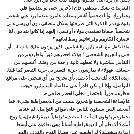
التغريدات بشكل منطقي فإن الآخرين حتى لو تضايقوا فلن
يحظروك. وأنا شخصياً أشعر بسعادة غامرة عندما يرد علي شخص
بقوة ويدمر الفكرة التي طرحتها بشكل منطقي دون أن يسيء لي
شخصياً. فلماذا نستعدي هؤلاء أو نسيء إليهم إذا كانوا يقدمون لنا
عصارة أفكارهم وقراءاتهم ومطالعاتهم؟
ماذا تفعل مع المسيئين والشتامين الذين يردون عليك بالسباب أو
حتى بالتجريح الشخصي؟ هؤلاء احظرهم فوراً واطردهم من
النقاش مباشرة ولا تعطهم ثانية واحدة من وقتك. أكنسهم من
حسابك، فهؤلاء لا يمارسون حرية التعبير بل حرية التبعير كما قلنا.
زبدة الكلام أنك يجب ألا تقبل بأي تجريح من أي شخص على مواقع
التواصل، وإذا لم تكن قادراً على مقاضاة المسيئين، فيجب
حظرهم فوراً. باختصار «خلّي الحظر صاحي»،
فالإساءة الشخصية والتجريح ليست من الديمقراطية بشيء، فما
أسخف الذين يسيئون للناس على مواقع التواصل، ثم عندما
تحظرهم يقولون لك أنت لست ديمقراطياً. ديمقراطية إيه يا روح
أمك؟ ألا تعلم أن للديمقراطية أسناناً وهي تعاقبك على أبسط
إساءة شخصية؟ لو اطلعت على قضايا القدح والقذف والذم