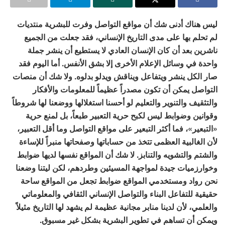
ليس هناك أدنى شك أن مواقع التواصل وفرت للبشرية منتديات
لم تحلم بها على مدى التاريخ الإنساني، فقد جعلت من الجميع
ناشرين بعد أن كان الإنسان العادي لا يستطيع أن ينشر جملة
واحدة في وسائل الإعلام الأخرى إلا بشق الأنفس. أما اليوم فقد
صار الكل ينشر ويتفاعل ويناقش ويدلو بدلوه. ولا شك أن منصات
التواصل يمكن أن تكون مصدراً عظيماً للمعلومات والأفكار
والتثقيف والتنوير والتعليم لو أحسنا استغلالها ووضعنا لها شروطاً
وقوانين وضوابط ليس لكبح حرية التعبير طبعاً، بل لمنع حرية
«التبعير»، فما أكثر التبعير على مواقع التواصل وما أقل التعبير،
لأن الغالبية العظمى تتخذ من حساباتها وصفحاتها منبراً للإساءة
والشتم والتشويه والتنابز. لا شك أن المواقع نفسها لديها ضوابط
وخوارزميات جيدة لمواجهة المسيئين وطردهم، لكن ليتنا وضعنا
نحن رواد ومستخدمي المواقع ضوابط تجعل من المواقع ساحة
حقيقية للتفاعل البناء والتواصل الإنساني الثقافي والمعلوماتي
والعلمي، لأن لدينا منابر مجانية عظيمة لم يشهد لها التاريخ مثيلاً
ويمكن أن تساهم في تطوير البشرية بشكل غير مسبوق.