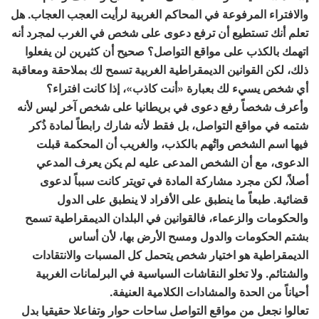
والافتراء المرفوعة في المحاكم الغربية لرأيت العجب العجاب. هل
تعلم أنك تستطيع أن ترفع دعوى على شخص في الغرب لمجرد أنه
اتهمك بالكذب على مواقع التواصل؟ صحيح أن كثيرين لن يفعلوا
ذلك، لكن القوانين الديمقراطية الغربية تسمح لك بملاحقة ومعاقبة
أي شخص يسيء لك بعبارة «أنت كاذب»، إذا كانت افتراء؟
وأعرف شخصاً رفع دعوى في بريطانيا على شخص آخر ليس لأنه
شتمه في مواقع التواصل، بل فقط لأنه شارك رابطاً لمادة ذُكر
فيها اسم الشخص واتُهم بالكذب، والغريب أن المحكمة قبلت
الدعوى، مع أن الشخص المدعى عليه لم يكن يعرف المدعي
أصلاً، لكن مجرد مشاركة المادة في تويتر كانت سبباً لدعوى
قضائية. طبعاً ما ينطبق على الأفراد لا ينطبق على الدول
والحكومات والزعماء، فالقوانين في البلدان الديمقراطية تسمح
بشتم الحكومات والدول ومسح الأرض بها، لأن أساس
الديمقراطية هو اختيار شخص يتحمل كل المسبات والانتقادات
والشتائم. ولا تخلو النقاشات السياسية في البرلمانات الغربية
أحياناً من الحدة والمشادات الكلامية العنيفة.
تعالوا نجعل من مواقع التواصل ساحات حوار وتفاعلا حقيقيا بدل