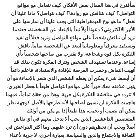
سأقترح في هذا المقال بعض الأفكار. كيف نتعامل مع مواقع
التواصل؟ كيف نتناقش مع روادها؟ كيف نتواصل؟ ماذا علينا أن
نفعل؟ ما هو نوع الديمقراطية التي يجب علينا أن نمارسها على
الأثير الالكتروني؟ دعونا أولاً نبدأ بالابتعاد عن الشخصنة، فعندما
تريد أن تناقش شخصاً على مواقع التواصل وتريد فعلاً أن تفيد
وتستفيد معرفياً ومعلوماتياً ابتعد عن الشخصنة تماماً. ناقش
الفكرة بكل قوة وشجاعة، ولا تقترب من صاحبها شخصياً بأي
إساءة. وعندما تستهدف الشخص وتترك الفكرة تكون بذلك قد
أنهيت النقاش وخسرت الفرصة للإفادة والاستفادة، فاعلم دائماً
أن أبسط شيء يمكن أن يفعله الشخص الذي شعر بالإساءة هو أن
ينهي علاقته معك فوراً على مواقع التواصل طبعاً بالحظر الفوري.
لا تتردد في مناقشة الفكرة بكل حرية. وهذا من حقك تماماً، فمهما
هاجمت الفكرة لن تسيئ لصاحبها لأنه طرحها بالأصل كوجهة نظر
يمكن أن تصيب أو تخيب، هذا طبعاً إذا لم يكن من أولئك
المتعصبين الداعشيين الذين يجب ألا تدخل معهم في أي نقاش
أصلاً ويجب أن تحظرهم دون أن ترد عليهم. وما أكثر الدواعش في
الثقافة والاجتماع والدين والسياسة. بعبارة أخرى، لا حرية لأعداء