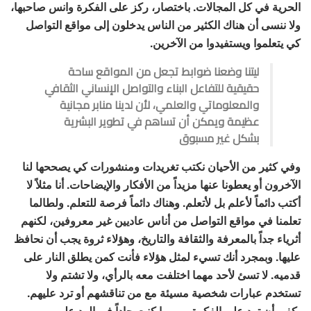
الحرية في كل المجالات. باختصار، ركز على الفكرة وانس صاحبها،
ولا ننسى أن هناك الكثير من الناس يدخلون إلى مواقع التواصل
كي يتعلموا ويستفيدوا من الآخرين.
ليتنا وضعنا ضوابط تجعل من المواقع ساحة
حقيقية للتفاعل البناء والتواصل الإنساني الثقافي
والمعلوماتي والعلمي، لأن لدينا منابر مجانية
عظيمة ويمكن أن تساهم في تطوير البشرية
بشكل غير مسبوق
وفي كثير من الأحيان نكتب تغريدات ومنشورات كي يصححها لنا
الآخرون أو يعطونا عنها مزيداً من الأفكار والإيضاحات. أنا مثلاً لا
أكتب دائماً لأعلم بل لأتعلم. وهناك دائماً فرصة للتعلم. ولطالما
تعلمنا في مواقع التواصل من أناس عاديين غير معروفين، لكنهم
أثرياء جداً بالمعرفة والثقافة والتاريخ، وهؤلاء ثروة يجب أن نحافظ
عليها. وبمجرد أنك تسيء لمثل هؤلاء فأنت كمن يطلق النار على
قدميه. لا تسئ لأحد مهما اختلفت معه بالرأي، ولا تشتم ولا
تستخدم عبارات شخصية مسيئة مع من تناقشهم أو ترد عليهم.
يكفي أن ترد على الفكرة، ومهما كنت حاداً في الرد على