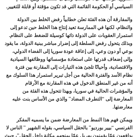
السياسي أو الحكومة القائمة التي قد تكون مؤقتة أو قابلة للتغيير.
والمفارقة أن هذه الفئة تعلن خطابياً رفض الخلط بين الدولة
والنظام، لكنها في الممارسة تعيد إنتاج هذا الخلط حين تدعو إلى
استمرار العقوبات على الدولة ذاتها كوسيلة للضغط على النظام.
وبذلك يتحول رفض السلطة إلى إضرار مباشر ببنية الدولة، ما يقود
بوعي أو دون وعي، إلى إعاقة عودة سوريا إلى الفضاء الدولي،
وإلى إضعاف قدرتها على استعادة مؤسساتها ووظائفها السيادية
والاقتصادية، وأحيانًا تلجئ هذه التيارات إلى المقارنة بين فترة
نظام الأسد والفترة الحالية من أجل تبرير استمرار هذا السلوك مع
أنه من غير المنطق الدخول في هذه المقارنة مع الأرقام
والمؤشرات الحالية في سوريا، وبهذا تتحول هذه الفئة من
المعارضة إلى “التطرف المضاد” والذي من الأساس بنت عليه
معارضتها.
ويمكن فهم هذا النمط من المعارضة ضمن ما يسميه المفكر
الفرنسي “بيير بورديو” بالحقل السياسي، بقوله الشهير ” الناس لا
يدافعون عمّا يؤمنون به، بل عمّا يمنحهم مكانة داخل الحقل”، حيث