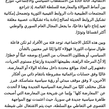
الانتقالية، حالةً حادة من الاستقطاب السياسي والاجتماعي، تتوزع
بين أنماط الموالاة والمعارضة للسلطة القائمة. إذ تتراجع
المجتمعات الطبيعية ذات الروابط القيمية الثورية وتضمحل إمكانية
تشكيل الروابط الحديثة لصالح إعادة بناء تشكيلات عصبية مغلقة
تعيد إنتاج ذاتها دفاعيًا، ما يجعل المجال العام السوري والوطني
أكثر انقسامًا وتوترًا.
وبين هذه الكتل الاجتماعية، توجد فئة من الأفراد لم تكن فاعلة
طوال سنوات الثورة؛ فهؤلاء كانوا إمّا غير معنيين بالشأن
السياسي، أو يفضّلون الانسحاب من الصراع بوصفه عبئًا أو خطرًا.
إلا أنّ المرحلة الراهنة، بطبيعتها الجديدة وارتفاع مستوى الحريات،
دفعتهم إلى اتخاذ مواقع محددة داخل معادلة الولاء أو المعارضة،
غالبًا وفق حسابات براغماتية مشروطة بانتقام ذاتي من أفكار
الآخرين، لا وفق موقف مبدئي أو رؤية سياسية متماسكة. فبرز
شكل مختلف كليًا من المعارضة السياسية الجديدة وهنا لا أتحدث
عن “المعارضة كلها” وإنما عن شريحة من المعارضة التي أصبحت
ظاهرة سياسية جديدة في سوريا، حيث اعتمدت نهج المواجهة
القصوى في التعاطي مع السلطة، حيث يتم الاشتغال على شيطنة