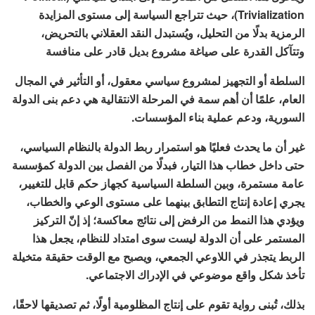
Trivialization)، حيث تتراجع السياسة إلى مستوى المزايدة
الرمزية بدلًا من التحليل، ويُستبدل النقد العقلاني بالتحريض،
وتتآكل القدرة على صياغة مشروع بديل قادر على منافسة
السلطة أو التجهيز لمشروع سياسي معقول، أو التأثير في المجال
العام، علمًا أن أهم سمة في المرحلة الانتقالية هي دعم بنى الدولة
السورية، ودعم عملية بناء المؤسسات.
غير أن ما يحدث فعليًا هو استمرار ربط الدولة بالنظام السياسي،
حتى داخل خطاب هذا التيار، فبدلًا من الفصل بين الدولة كمؤسسة
عامة مستمرة، وبين السلطة السياسية كجهاز حكم قابل للتغيير،
يجري إعادة إنتاج التطابق بينهما على مستوى الوعي والخطاب،
ويؤدي هذا النمط من الرفض إلى نتائج معاكسة؛ إذ إنّ التركيز
المستمر على أن الدولة ليست سوى امتداد للنظام، يجعل هذا
الربط يتجذر في اللاوعي الجمعي، ويصبح مع الوقت حقيقة متخيلة
تأخذ شكل واقع موضوعي في الإدراك الاجتماعي.
بذلك، تُبنى رواية تقوم على إنتاج المظلومية أولًا، ثم تصديقها لاحقًا،