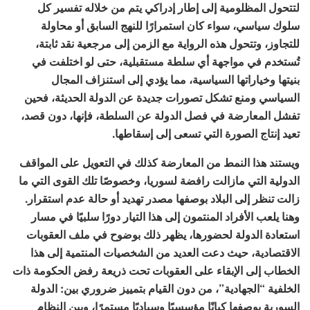
لتتحول المظلومية إلى إطار إدراكي يتم من خلاله تفسير كل
سلوك سياسي، سواء كان استمرارًا للنهج السابق أو محاولة
للتجاوز، وتتحول هذه الرواية مع الزمن إلى مرجعية نقد ثابتة،
تُستخدم في مواجهة أي سلطة مستقبلية، حتى لو اختلفت في
بنيتها وخياراتها السياسية، مما يؤدي إلى استنزاف المجال
السياسي ومنع تشكل تصورات جديدة عن الدولة الحديثة، فحين
تفشل المعارضة في فصل الدولة عن السلطة، فإنها، دون قصد،
تعيد إنتاج الصورة التي تسعى إلى إسقاطها.
ويستند هذا النمط من المعارضة كذلك في التعويل على المواقف
الدولية التي مازالت رافضة لسوريا، وخصوصًا تلك القوى التي ما
زالت تنظر إلى البلاد بوصفها مصدر تهديد أو حالة عدم استقرار.
وهنا يلعب الأفراد المنتمون إلى هذا التيار دورًا سلبيًا في مسار
استعادة الدولة لحضورها، يظهر ذلك بوضوح في ملف العقوبات
الاقتصادية، حيث دعت العديد من الشخصيات المنتمية إلى هذا
الخطاب إلى الإبقاء على العقوبات تحت ذريعة رفض الحكومة ذات
الخلفية “الجهادية”، من دون القيام بتمييز ضروري بين: الدولة
السورية بوصفها كيانًا مؤسسيًا وسياديًا مستمرًا، وبين النظام