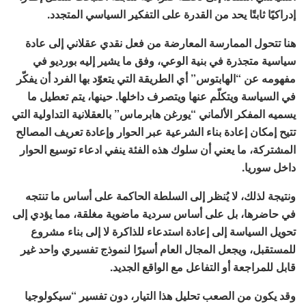
إدراكيًا ثابتًا يحد من القدرة على التفكير السياسي المتجدد.
هنا تتحول الممارسة المعارضة من فعل نقدي عقلاني إلى عادة
سياسية متجذرة في بنية الوعي، وفق ما يشير إليه بورديو في
مفهومه عن “الهابتوس” أي الطريقة التي يتعوّد بها الفرد أن يفكّر
في السياسة ويتكلّم عنها ويتصرف داخلها. حينها، يتم تعطيل ما
يسميه المفكر الألماني “يورغن هابرماس” بالعقلانية التداولية التي
تتيح إمكان إعادة بناء الشرعية عبر الحوار وإعادة تعريف المصالح
المشتركة، ما يعني أن سلوك هذه الفئة ينفي ادعاء توسيع الحوار
داخل سوريا.
ونتيجة لذلك، لا يُنظر إلى السلطة الحاكمة على أساس ما تنتجه
في حاضرها، بل على أساس سردية ماضوية مغلقة، مما يؤدي إلى
تحويل السياسة إلى إعادة استدعاء للذاكرة لا إلى بناء مشروع
للمستقبل، ويجعل المجال العام أسيرًا لنموذج تفسيري واحد غير
قابل للمراجعة أو التفاعل مع الواقع الجديد.
وقد يكون من الصعب تحليل هذا التيار، دون تفسير “سيكولوجيا