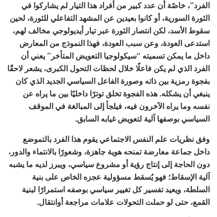
الفرد”، خاصًة أن عدد كبير من أفراد هذا التيار لم يشاركوا في
الثورة السورية، أو كانوا بعيدين عن المشهد التفاعلي للثورة، لحين
سقوط الأسد، لكن انتصار الثورة عبر تيار أيديولوجي مخالف لهم،
استدعى العودة، وعن سبب العودة، فهذا النموذج من المعارض
داخل ما يمكن تسميته “سيكولوجيا التعويض المتأخر” يعني أن
الفرد الذي لم يكن فاعلًا خلال لحظات التحول الكبرى، يشعر لاحقًا
بفجوة رمزية بين ذاته وصورة الفاعل السياسي الجديد الذي كان
ينبغي أن يشكله. هذه الفجوة تخلق توترًا داخليًا بين ما يراه عن
نفسه وما يراه الآخرون فيه، فيلجأ إلى المبالغة في الموقف
السياسي بوصفها آلية لتعويض غيابه السابق.
وفق نظريات علم النفس الاجتماعي يقوم هذا الفرد بالتموضع
داخل جماعة معارضة تمنحه هوية جاهزة، وشعورًا بالانتماء والدور،
دون الحاجة إلى إنتاج رؤية أو مشروع سياسي، ويبرز لديه ما يشبه
آلية الإسقاط؛ فهو يُسقط مسؤولية عجزه الخاص على بنية
السلطة، ويعيد تفسير كل تغيير سياسي بوصفه استمرارًا لبنية
القمع، حتى لو حملت التحولات علامات مراجعة أوانتقال.