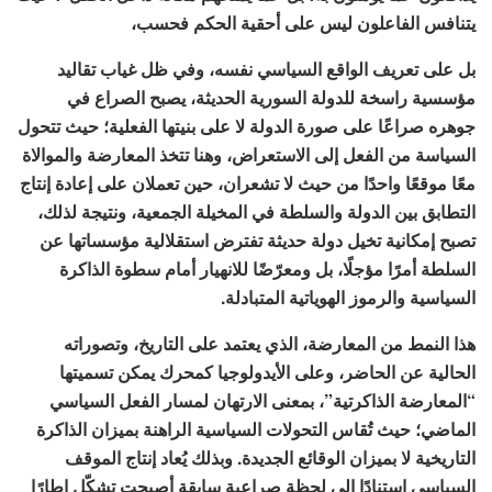
يتنافس الفاعلون ليس على أحقية الحكم فحسب،
بل على تعريف الواقع السياسي نفسه، وفي ظل غياب تقاليد
مؤسسية راسخة للدولة السورية الحديثة، يصبح الصراع في
جوهره صراعًا على صورة الدولة لا على بنيتها الفعلية؛ حيث تتحول
السياسة من الفعل إلى الاستعراض، وهنا تتخذ المعارضة والموالاة
معًا موقعًا واحدًا من حيث لا تشعران، حين تعملان على إعادة إنتاج
التطابق بين الدولة والسلطة في المخيلة الجمعية، ونتيجة لذلك،
تصبح إمكانية تخيل دولة حديثة تفترض استقلالية مؤسساتها عن
السلطة أمرًا مؤجلًا، بل ومعرّضًا للانهيار أمام سطوة الذاكرة
السياسية والرموز الهوياتية المتبادلة.
هذا النمط من المعارضة، الذي يعتمد على التاريخ، وتصوراته
الحالية عن الحاضر، وعلى الأيدولوجيا كمحرك يمكن تسميتها
“المعارضة الذاكرتية”، بمعنى الارتهان لمسار الفعل السياسي
الماضي؛ حيث تُقاس التحولات السياسية الراهنة بميزان الذاكرة
التاريخية لا بميزان الوقائع الجديدة. وبذلك يُعاد إنتاج الموقف
السياسي استنادًا إلى لحظة صراعية سابقة أصبحت تشكّل إطارًا