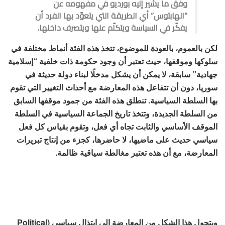
وفق ما يشير إليه بورديو في مفهومه عن
“الهابتوس” أي الطريقة التي يتعوّد بها الفرد أن
يفكّر في السياسة ويتكلّم عنها ويتصرف داخلها.
لكن بالعموم، بالعودة للموضوع، تتخذ هذه الفئة أنماط مختلفة في
سلوكها وموقفها، حيث تعتبر أن وجود حكومة ذات خلفية “إسلامية
جهادية” سابقة، لا يمكن أن يشكل مدخلًا لبناء دولة حديثة في
سوريا، دون أن تتفاعل هذه المعارضة مع أحداث التغيير التي تقوم
بها السلطة السياسية. تنطلق هذه الفئة من جمود موقفها السابق
من السلطة الجديدة، وتتخذ تاريخ الجماعة السياسية في السلطة
الموقف الأساسي والثابت تجاه أي فعل، وتقوم بقياس كل فعل
سياسي حديث على ماضيها، لا حاضرها، كجزء من إنتاج تبريرات
المعارضة، مع أن هذه تعتبر مغالطة سياقية ظالمة.
ويتحول هذا الشكل من المعارضة إلى ابتذال سياسي (Political