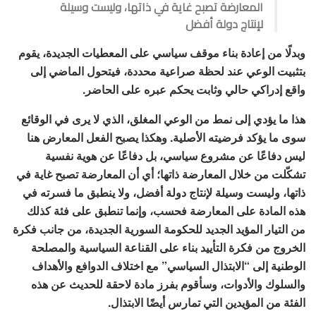
المعارضة تصبح غاية في ذاتها، وليست وسيلة
لإنتاج دولة أفضل
وبدلًا من إعادة بناء موقف سياسي على المعطيات الجديدة، يقوم
بتثبيت الوعي عند لحظة صراعية محددة، فيتحول الماضي إلى
واقع إدراكي حالي وثابت يحكم عبره على الحاضر.
هذا ما يؤدي إلى نمط من الوعي المغلق، الذي لا يرى في الوقائع
سوى ما يؤكد فرضيته الأصلية. وهكذا يصبح الفعل المعارض هنا
ليس دفاعًا عن مشروع سياسي، بل دفاعًا عن هوية نفسية
تشكّلت من خلال المعارضة ذاتها؛ أي أن المعارضة تصبح غاية في
ذاتها، وليست وسيلة لإنتاج دولة أفضل، ولا ينطبق ما فسرته في
هذه المادة على المعارضة فحسب، وإنما تنطبق على فئة كذلك
من التيار المؤيد الجديد للحكومة السورية الجديدة، من جانب فكرة
الخروج من فكرة التأييد بناء على القناعة السياسية والمصلحة
الوطنية إلى “الابتذال السياسي” مع اختلاف الدوافع والأهداف
والسلوك والأدوات، وسأقوم بفرز مادة لاحقة للحديث عن هذه
الفئة من المؤيدين التي تمارس أيضًا الابتذال.